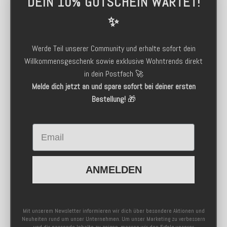
DEIN 10% GUTSCHEIN WARTET!
✨
Werde Teil unserer Community und erhalte sofort dein
Willkommensgeschenk sowie exklusive Wohntrends direkt
in dein Postfach 🚀
Melde dich jetzt an und spare sofort bei deiner ersten
Bestellung!
🎁
Email
ANMELDEN
Mit unserem Newsletter informieren wir dich über besondere Aktionen und
Neuheiten rund um unser Unternehmen. Um unser Marketing zu verbessern