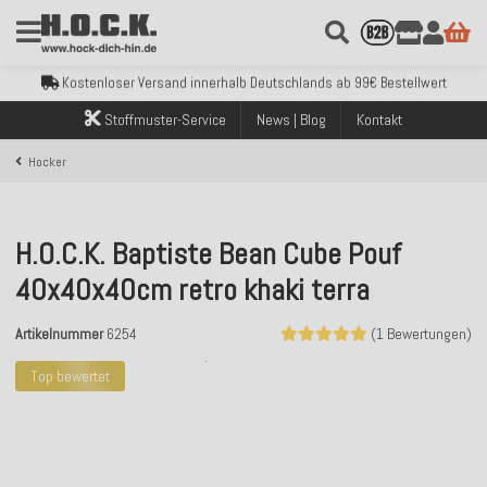
Kostenloser Versand innerhalb Deutschlands ab 99€ Bestellwert
Über 120.000 erfolgreich versendete Bestellungen
Sicher bezahlen mit Klarna, PayPal & Amazon Pay
Stoffmuster-Service
News | Blog
Kontakt
Kostenloser Versand innerhalb Deutschlands ab 99€ Bestellwert
Über 120.000 erfolgreich versendete Bestellungen
Hocker
Sicher bezahlen mit Klarna, PayPal & Amazon Pay
Kostenloser Versand innerhalb Deutschlands ab 99€ Bestellwert
H.O.C.K. Baptiste Bean Cube Pouf
40x40x40cm retro khaki terra
Artikelnummer
6254
(1 Bewertungen)
Top bewertet