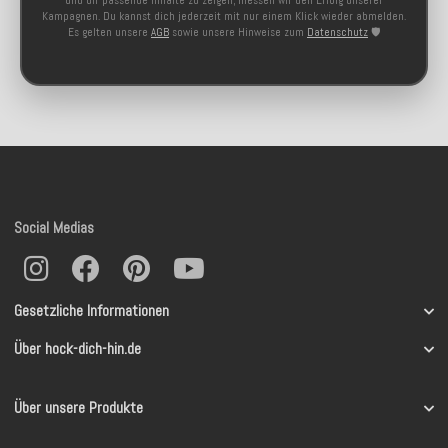
und dir passende Inhalte zu zeigen, messen wir den Erfolg unserer
Kampagnen. Du kannst dich jederzeit mit nur einem Klick wieder abmelden.
Es gelten unsere
AGB
sowie unsere Hinweise zum
Datenschutz
🛡️
Social Medias
Gesetzliche Informationen
Über hock-dich-hin.de
Über unsere Produkte