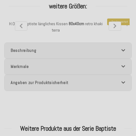
weitere Größen:
Top bewertet
H.O.C.K. Baptiste längliches Kissen
80x40cm
retro khaki
H.O.C.K. Baptis
terra
Beschreibung
Merkmale
Angaben zur Produktsicherheit
Weitere Produkte aus der Serie Baptiste