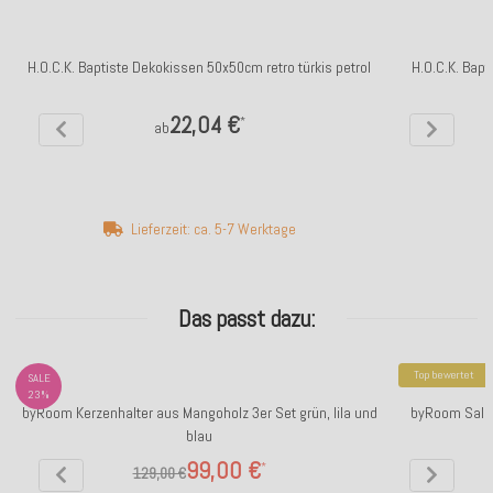
H.O.C.K. Baptiste Dekokissen 50x50cm retro türkis petrol
H.O.C.K. Bapt
22,04 €
*
ab
Lieferzeit: ca. 5-7 Werktage
Das passt dazu:
Top bewertet
SALE
23%
byRoom Kerzenhalter aus Mangoholz 3er Set grün, lila und
byRoom Salat
blau
99,00 €
*
129,00 €