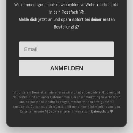
Willkommensgeschenk sowie exklusive Wohntrends direkt
in dein Postfach 🚀
Melde dich jetzt an und spare sofort bei deiner ersten
Bestellung!
🎁
Email
ANMELDEN
Mit unserem Newsletter informieren wir dich über besondere Aktionen und
Neuheiten rund um unser Unternehmen. Um unser Marketing zu verbessern
und dir passende Inhalte zu zeigen, messen wir den Erfolg unserer
Kampagnen. Du kannst dich jederzeit mit nur einem Klick wieder abmelden.
Es gelten unsere
AGB
sowie unsere Hinweise zum
Datenschutz
🛡️