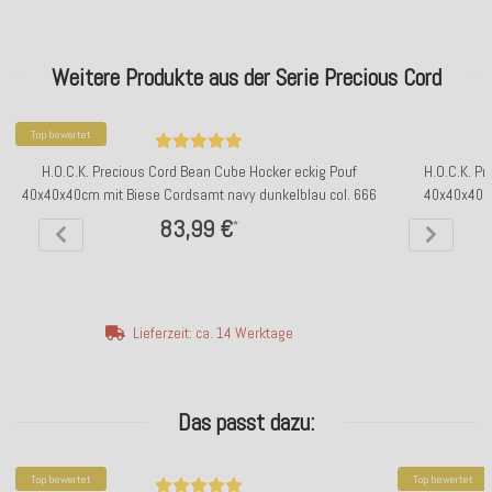
Weitere Produkte aus der Serie Precious Cord
Top bewertet
H.O.C.K. Precious Cord Bean Cube Hocker eckig Pouf
H.O.C.K. P
40x40x40cm mit Biese Cordsamt navy dunkelblau col. 666
40x40x40cm
83,99 €
*
Lieferzeit: ca. 14 Werktage
Das passt dazu:
Top bewertet
Top bewertet