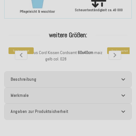
Scheuerbeständigkeit ca. 40 000
Pflegeleicht & waschbar
weitere Größen:
Top bewertet
Top bewertet
H.O.C.K. Precious Cord Kissen Cordsamt
60x40cm
maiz
H.O.C.K. Precio
gelb col. 028
Beschreibung
Merkmale
Angaben zur Produktsicherheit