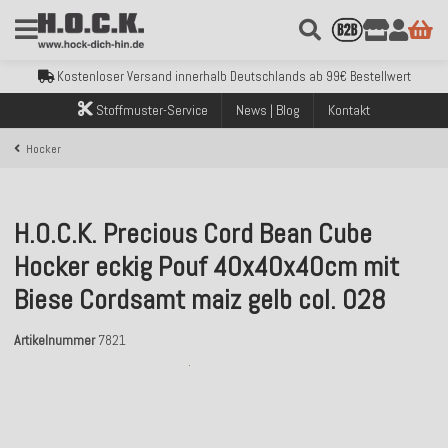
Kostenloser Versand innerhalb Deutschlands ab 99€ Bestellwert
Über 120.000 erfolgreich versendete Bestellungen
Sicher bezahlen mit Klarna, PayPal & Amazon Pay
Kostenloser Versand innerhalb Deutschlands ab 99€ Bestellwert
Über 120.000 erfolgreich versendete Bestellungen
Stoffmuster-Service
News | Blog
Kontakt
Sicher bezahlen mit Klarna, PayPal & Amazon Pay
Kostenloser Versand innerhalb Deutschlands ab 99€ Bestellwert
Hocker
H.O.C.K. Precious Cord Bean Cube
Hocker eckig Pouf 40x40x40cm mit
Biese Cordsamt maiz gelb col. 028
Artikelnummer
7821