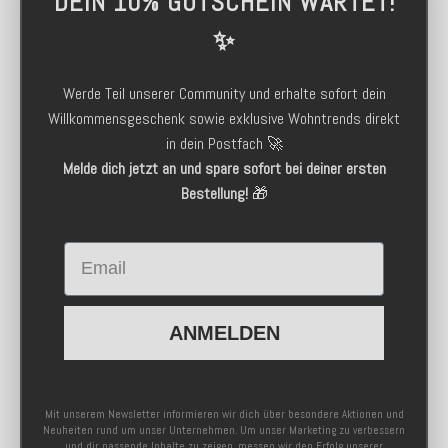
DEIN 10% GUTSCHEIN WARTET!
✨
Werde Teil unserer Community und erhalte sofort dein
Willkommensgeschenk sowie exklusive Wohntrends direkt
in dein Postfach 🚀
Melde dich jetzt an und spare sofort bei deiner ersten
Bestellung!
🎁
Email
ANMELDEN
Mit unserem Newsletter informieren wir dich über besondere Aktionen und
Neuheiten rund um unser Unternehmen. Um unser Marketing zu verbessern
und dir passende Inhalte zu zeigen, messen wir den Erfolg unserer