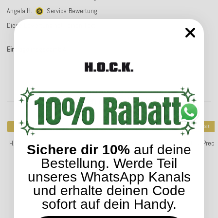
Angela H.
Service-Bewertung
Diese Bewertung hat keinen Text
Einträge insgesamt: 4
Kunden kauften dazu folgende Artikel:
Top bewertet
Top bewertet
H.O.C.K. Bella Flokati Kissen mit Biese 45x45cm pink / rosa
H.O.C.K. Prec
Sichere dir 10%
auf deine
col. 10
Bestellung. Werde Teil
28,04 €
*
ab
unseres WhatsApp Kanals
und erhalte deinen Code
sofort auf dein Handy.
Lieferzeit: ca. 5-7 Werktage