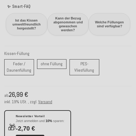
✨ Smart-FAQ
Kann der Bezug
Ist das Kissen
abgenommen und
Welche Füllungen
umweltfreundlich
gewaschen
sind verfügbar?
hergestellt?
werden?
Kissen-Füllung
ohne Füllung
Feder /
ohne Füllung
PES-
Feder / Daunenfüllung
PES-Vliesfüllung
Daunenfüllung
Vliesfüllung
26,99 €
ab
inkl. 19% USt. , zzgl.
Versand
Newsletter Vorteil
Jetzt anmelden und
10%
sparen:
🎁
-2,70 €