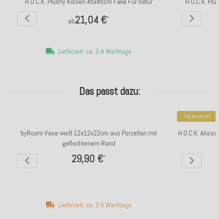
H.O.C.K. Plushy Kissen 45x45cm Fake Fur natur
H.O.C.K. Pl
21,04 €
*
ab
Lieferzeit: ca. 2-4 Werktage
Das passt dazu:
Top bewertet
byRoom Vase weiß 12x12x22cm aus Porzellan mit
H.O.C.K. Alissa
geflochtenem Rand
29,90 €
*
Lieferzeit: ca. 3-5 Werktage