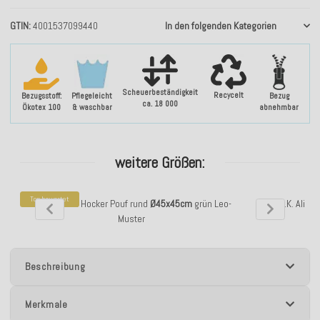
GTIN
4001537099440
In den folgenden Kategorien
Scheuerbeständigkeit
Recycelt
Bezugsstoff:
Pflegeleicht
Bezug
ca. 18 000
Ökotex 100
& waschbar
abnehmbar
weitere Größen:
Top bewertet
H.O.C.K. Alia Hocker Pouf rund
Ø45x45cm
grün Leo-
H.O.C.K. Alia 
Muster
Beschreibung
Merkmale