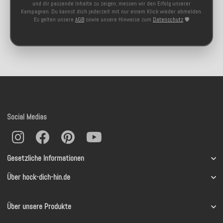
und dir passende Inhalte zu zeigen, messen wir den Erfolg unserer
Kampagnen. Du kannst dich jederzeit mit nur einem Klick wieder abmelden.
Es gelten unsere
AGB
sowie unsere Hinweise zum
Datenschutz
🛡️
Social Medias
Gesetzliche Informationen
Über hock-dich-hin.de
Über unsere Produkte