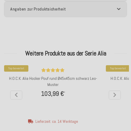
Angaben zur Produktsicherheit
Weitere Produkte aus der Serie Alia
Top bewertet
Top bewertet
H.O.C.K. Alia Hocker Pouf rund Ø45x45cm schwarz Leo-
H.O.C.K. Al
Muster
103,99 €
*
Lieferzeit: ca. 14 Werktage