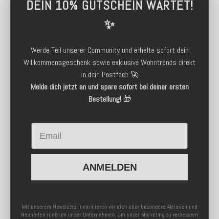
DEIN 10% GUTSCHEIN WARTET!
✨
Werde Teil unserer Community und erhalte sofort dein
Willkommensgeschenk sowie exklusive Wohntrends direkt
in dein Postfach 🚀
Melde dich jetzt an und spare sofort bei deiner ersten
Bestellung!
🎁
Email
ANMELDEN
Mit unserem Newsletter informieren wir dich über besondere Aktionen und
Neuheiten rund um unser Unternehmen. Um unser Marketing zu verbessern