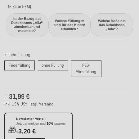
✨ Smart-FAQ
Ist der Bezug des
Welche Füllungen
Welche Maße hat
Dekokissens „Alia“
sind für das Kissen
das Dekokissen
abnehmbar und
erhältlich?
„Alia“?
waschbar?
Kissen-Füllung
Federfüllung
ohne Füllung
Federfüllung
ohne Füllung
PES-
PES-Vliesfüllung
Vliesfüllung
31,99 €
ab
inkl. 19% USt. , zzgl.
Versand
Newsletter Vorteil
Jetzt anmelden und
10%
sparen:
🎁
-3,20 €