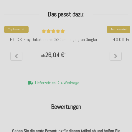
Das passt dazu:
Top bewertet
Top bewertet
H.O.C.K. Erny Dekokissen 50x30cm beige grün Gingko
H.O.C.K. Er
26,04 €
*
ab
Lieferzeit: ca. 2-4 Werktage
Bewertungen
Geben Sie die erste Bewertung für diesen Artikel ab und helfen Sie