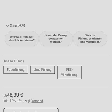
✨ Smart-FAQ
Kann der Bezug
Welche
Welche Größe hat
gewaschen
Füllungsvarianten
das Rückenkissen?
werden?
sind verfügbar?
Kissen-Füllung
Federfüllung
ohne Füllung
Federfüllung
ohne Füllung
PES-
PES-Vliesfüllung
Vliesfüllung
46,99 €
ab
inkl. 19% USt. , zzgl.
Versand