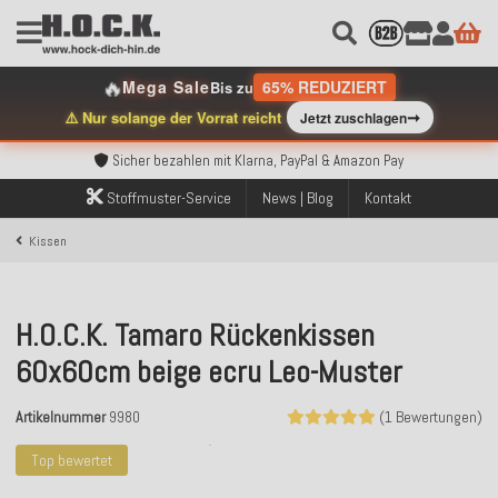
🔥
Mega Sale
65% REDUZIERT
Bis zu
➞
⚠️ Nur solange der Vorrat reicht
Jetzt zuschlagen
Kostenloser Versand innerhalb Deutschlands ab 99€ Bestellwert
Über 120.000 erfolgreich versendete Bestellungen
Sicher bezahlen mit Klarna, PayPal & Amazon Pay
Kostenloser Versand innerhalb Deutschlands ab 99€ Bestellwert
Stoffmuster-Service
News | Blog
Kontakt
Über 120.000 erfolgreich versendete Bestellungen
Sicher bezahlen mit Klarna, PayPal & Amazon Pay
Kissen
Kostenloser Versand innerhalb Deutschlands ab 99€ Bestellwert
H.O.C.K. Tamaro Rückenkissen
60x60cm beige ecru Leo-Muster
Artikelnummer
9980
(1 Bewertungen)
Top bewertet