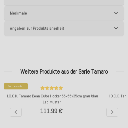
Merkmale
Angaben zur Produktsicherheit
Weitere Produkte aus der Serie Tamaro
Top bewertet
H.O.C.K. Tamaro Bean Cube Hocker 55x55x35cm grau-blau
H.O.C.K. Tam
Leo-Muster
111,99 €
*