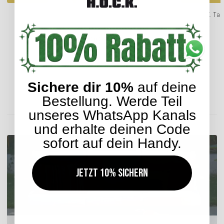
H.O.C.K. Zircono Kissen 50x50cm grün col. 15
H.O.C.K. Ta
27,99 €
*
ab
Sichere dir 10%
auf deine
Lieferzeit: ca. 2-4 Werktage
Bestellung. Werde Teil
unseres WhatsApp Kanals
ENTDECKEN SIE UNSER SORTIMENT
und erhalte deinen Code
sofort auf dein Handy.
Jetzt 10% sichern