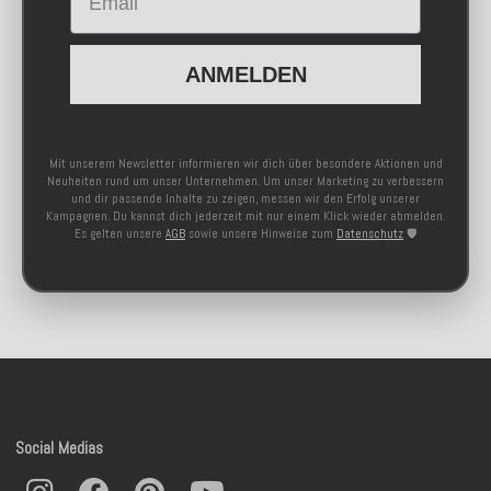
ANMELDEN
Mit unserem Newsletter informieren wir dich über besondere Aktionen und
Neuheiten rund um unser Unternehmen. Um unser Marketing zu verbessern
und dir passende Inhalte zu zeigen, messen wir den Erfolg unserer
Kampagnen. Du kannst dich jederzeit mit nur einem Klick wieder abmelden.
Es gelten unsere
AGB
sowie unsere Hinweise zum
Datenschutz
🛡️
Social Medias