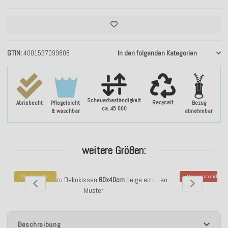
GTIN
4001537099808
In den folgenden Kategorien
Scheuerbeständigkeit
Recycelt
Abriebecht
Pflegeleicht
Bezug
ca. 45 000
& waschbar
abnehmbar
weitere Größen:
Top bewertet
Momentan nicht ver
H.O.C.K. Tamaro Dekokissen
60x40cm
beige ecru Leo-
H.O.C.K. Tamar
Muster
Beschreibung