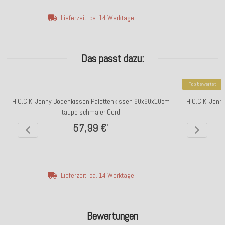
Lieferzeit: ca. 14 Werktage
Das passt dazu:
Top bewertet
H.O.C.K. Jonny Bodenkissen Palettenkissen 60x60x10cm
H.O.C.K. Jon
taupe schmaler Cord
57,99 €
*
Lieferzeit: ca. 14 Werktage
Bewertungen