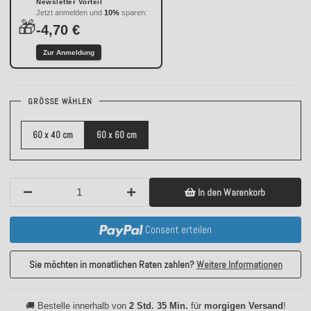
Newsletter Vorteil
Jetzt anmelden und
10%
sparen:
🎁
-4,70 €
Zur Anmeldung
GRÖSSE WÄHLEN
60 x 40 cm
60 x 60 cm
In den Warenkorb
Consent erteilen
Sie möchten in monatlichen Raten zahlen?
Weitere Informationen
🚚 Bestelle innerhalb von
2 Std. 35 Min.
für
morgigen Versand
!