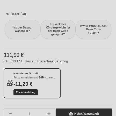
✨ Smart-FAQ
Für welches
Wofür kann ich den
Ist der Bezug
Körpergewicht ist
Bean Cube
waschbar?
der Bean Cube
nutzen?
geeignet?
111,99 €
inkl. 19% USt. ,
Versandkostenfreie Lieferung
Newsletter Vorteil
Jetzt anmelden und
10%
sparen:
🎁
-11,20 €
Zur Anmeldung
In den Warenkorb