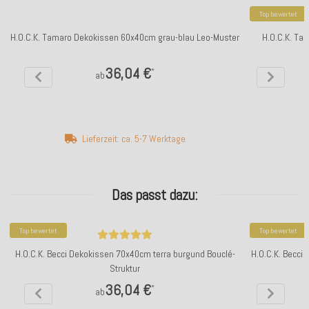
Top bewertet
H.O.C.K. Tamaro Dekokissen 60x40cm grau-blau Leo-Muster
H.O.C.K. Ta
36,04 €
*
ab
Lieferzeit: ca. 5-7 Werktage
Das passt dazu:
Top bewertet
Top bewertet
H.O.C.K. Becci Dekokissen 70x40cm terra burgund Bouclé-
H.O.C.K. Becci
Struktur
36,04 €
*
ab