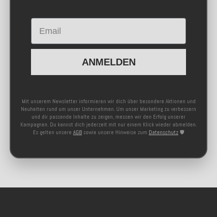
Email
ANMELDEN
Mit unserem Newsletter informieren wir dich über besondere Aktionen und
Neuheiten rund um unser Unternehmen. Um unser Marketing zu verbessern
und dir passende Inhalte zu zeigen, messen wir den Erfolg unserer
Kampagnen. Du kannst dich jederzeit mit nur einem Klick wieder abmelden.
Es gelten unsere
AGB
sowie unsere Hinweise zum
Datenschutz
🛡️