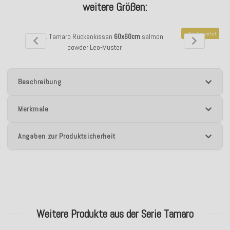
weitere Größen:
Top bewertet
H.O.C.K. Tamaro Rückenkissen
60x60cm
salmon
H.O.C.K. Tamar
powder Leo-Muster
Beschreibung
Merkmale
Angaben zur Produktsicherheit
Weitere Produkte aus der Serie Tamaro