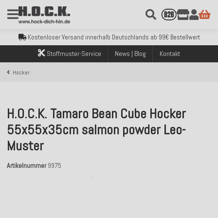
Kostenloser Versand innerhalb Deutschlands ab 99€ Bestellwert
Über 120.000 erfolgreich versendete Bestellungen
Sicher bezahlen mit Klarna, PayPal & Amazon Pay
Kostenloser Versand innerhalb Deutschlands ab 99€ Bestellwert
Über 120.000 erfolgreich versendete Bestellungen
Stoffmuster-Service
News | Blog
Kontakt
Sicher bezahlen mit Klarna, PayPal & Amazon Pay
Kostenloser Versand innerhalb Deutschlands ab 99€ Bestellwert
Hocker
H.O.C.K. Tamaro Bean Cube Hocker
55x55x35cm salmon powder Leo-
Muster
Artikelnummer
9975