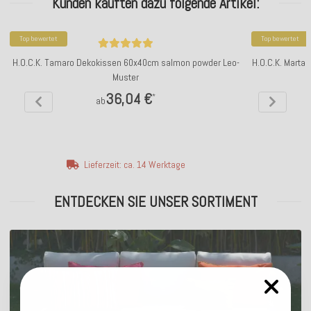
Kunden kauften dazu folgende Artikel:
Top bewertet
Top bewertet
H.O.C.K. Tamaro Dekokissen 60x40cm salmon powder Leo-
H.O.C.K. Marta
Muster
36,04 €
*
ab
Lieferzeit: ca. 14 Werktage
ENTDECKEN SIE UNSER SORTIMENT