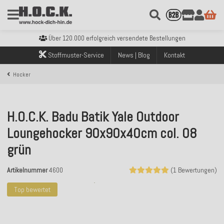
Kostenloser Versand innerhalb Deutschlands ab 99€ Bestellwert
Über 120.000 erfolgreich versendete Bestellungen
Sicher bezahlen mit Klarna, PayPal & Amazon Pay
Stoffmuster-Service
News | Blog
Kontakt
Kostenloser Versand innerhalb Deutschlands ab 99€ Bestellwert
Über 120.000 erfolgreich versendete Bestellungen
Hocker
Sicher bezahlen mit Klarna, PayPal & Amazon Pay
Kostenloser Versand innerhalb Deutschlands ab 99€ Bestellwert
H.O.C.K. Badu Batik Yale Outdoor
Loungehocker 90x90x40cm col. 08
grün
Artikelnummer
4600
(1 Bewertungen)
Top bewertet