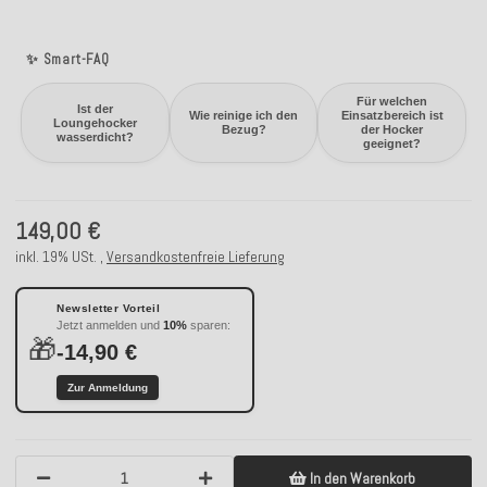
✨ Smart-FAQ
Für welchen
Ist der
Wie reinige ich den
Einsatzbereich ist
Loungehocker
Bezug?
der Hocker
wasserdicht?
geeignet?
149,00 €
inkl. 19% USt. ,
Versandkostenfreie Lieferung
Newsletter Vorteil
Jetzt anmelden und
10%
sparen:
🎁
-14,90 €
Zur Anmeldung
In den Warenkorb