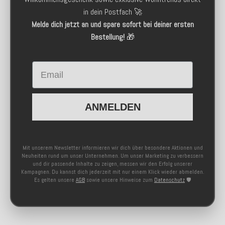
in dein Postfach 🚀
Melde dich jetzt an und spare sofort bei deiner ersten
Bestellung!
🎁
Email
ANMELDEN
Mit unserem Newsletter informieren wir dich über besondere Aktionen und
Neuheiten rund um unser Unternehmen. Um unser Marketing zu verbessern
und dir passende Inhalte zu zeigen, messen wir den Erfolg unserer
Kampagnen. Du kannst dich jederzeit mit nur einem Klick wieder abmelden.
Es gelten unsere
AGB
sowie unsere Hinweise zum
Datenschutz
🛡️