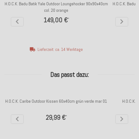
H.O.C.K. Badu Batik Yale Outdoor Loungehocker 90x90x40cm
H.O.C.K. Badu 
col. 20 orange
149,00 €
*
Lieferzeit: ca. 14 Werktage
Das passt dazu:
H.O.C.K. Caribe Outdoor Kissen 60x40cm grün verde mar 01
H.O.C.K. 
29,99 €
*