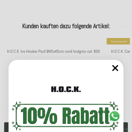
Kunden kauften dazu folgende Artikel:
Top bewertet
H.O.C.K. Ivo Hocker Pouf Ø45x45cm rund lindgrün col. 800
H.O.C.K. Car
94,99 €
*
Lieferzeit: ca. 5-7 Werktage
ENTDECKEN SIE UNSER SORTIMENT