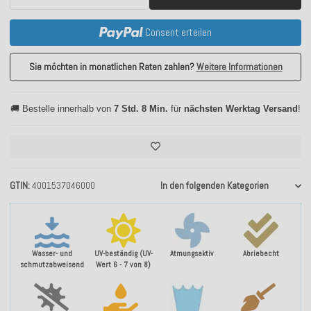
Consent erteilen
Sie möchten in monatlichen Raten zahlen?
Weitere Informationen
🚚 Bestelle innerhalb von
7 Std. 8 Min.
für
nächsten Werktag Versand
!
GTIN
4001537046000
In den folgenden Kategorien
Wasser- und
UV-beständig (UV-
Atmungsaktiv
Abriebecht
schmutzabweisend
Wert 6 - 7 von 8)