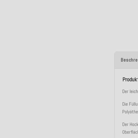
Beschre
Produk
Der leic
Die Fül
Polyäth
Der Hoc
Oberfläc