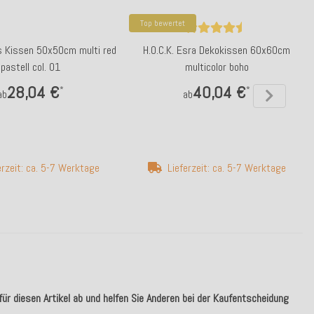
Top bewertet
ps Kissen 50x50cm multi red
H.O.C.K. Esra Dekokissen 60x60cm
pastell col. 01
multicolor boho
28,04 €
40,04 €
*
*
ab
ab
erzeit: ca. 5-7 Werktage
Lieferzeit: ca. 5-7 Werktage
ür diesen Artikel ab und helfen Sie Anderen bei der Kaufentscheidung