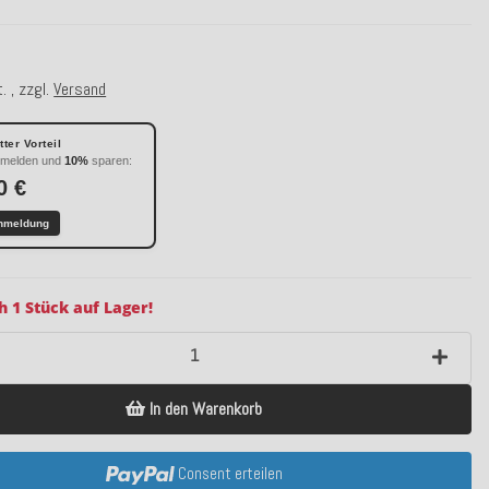
€
. , zzgl.
Versand
ter Vorteil
nmelden und
10%
sparen:
0 €
nmeldung
h 1 Stück auf Lager!
In den Warenkorb
Consent erteilen