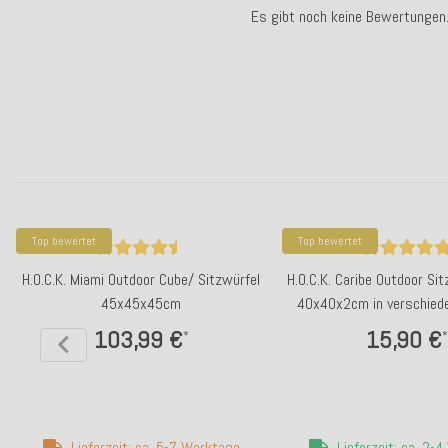
Es gibt noch keine Bewertungen
Top bewertet
Top bewertet
H.O.C.K. Miami Outdoor Cube/ Sitzwürfel
H.O.C.K. Caribe Outdoor Si
45x45x45cm
40x40x2cm in verschied
103,99 €
15,90 €
*
*
Lieferzeit: ca. 5-7 Werktage
Lieferzeit: ca. 2-