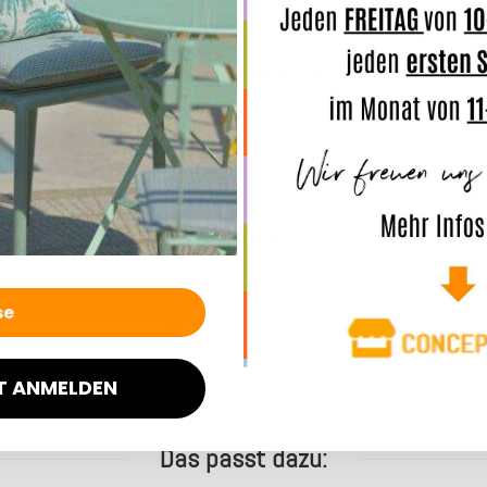
Weitere Produkte aus der Serie Ivo
t Biese BLISS
H.O.C.K. Ivo Sitzkissen mit Biese BLISS
H.O.C.K. Ivo
ge col. 900
40x40x6cm blau col. 704
40x40x6cm
26,99 €
*
4 Werktage
Lieferzeit: ca. 2-4 Werktage
Lief
T ANMELDEN
Das passt dazu: