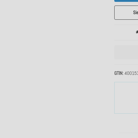
Si

GTIN
40015