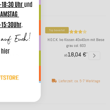
Top bewertet
 Sitzkissen mit Biese BLISS
H.O.C.K. Ivo Kissen 40x40cm mit Biese
 rot / bordeaux col. 304
grau col. 603
26,99 €
18,04 €
*
*
ab
erzeit: ca. 5-7 Werktage
Lieferzeit: ca. 5-7 Werktage