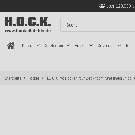
Sicher bezahlen
Kostenloser Versand in
Über 120.000 er
Sicher bezahlen
Kostenloser Versand in
Kissen
Sitzkissen
Hocker
Sitzmöbel
Bedd
Startseite
Hocker
H.O.C.K. Ivo Hocker Pouf Ø45x45cm rund lindgrün col.