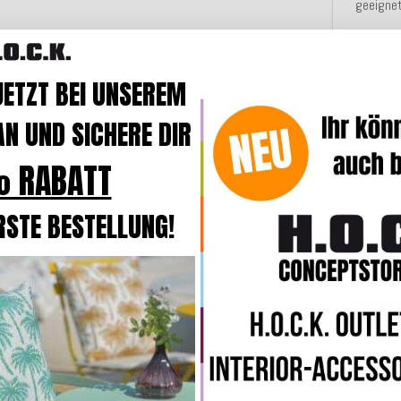
geeignet
Durch e
und bei
JETZT BEI UNSEREM
Der Hock
Kissen
N UND SICHERE DIR
Unsere 
 RABATT
ähnlich
RSTE BESTELLUNG!
Merkmal
Angaben