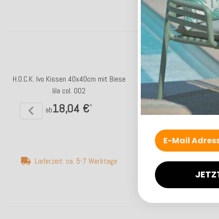
H.O.C.K. Ivo Kissen 40x40cm mit Biese
H.O.C.K. Ivo Sitzkissen mi
lila col. 002
40x40x6cm coral / oran
18,04 €
26,99 €
*
*
ab
Lieferzeit: ca. 5-7 Werktage
Lieferzeit: ca. 2-
JETZ