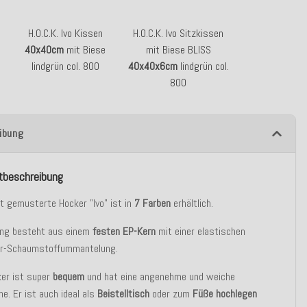
H.O.C.K. Ivo Kissen
H.O.C.K. Ivo Sitzkissen
40x40cm
mit Biese
mit Biese BLISS
lindgrün col. 800
40x40x6cm
lindgrün col.
800
ibung
tbeschreibung
ht gemusterte Hocker "Ivo" ist in
7 Farben
erhältlich.
lung besteht aus einem
festen EP-Kern
mit einer elastischen
er-Schaumstoffummantelung.
ker ist super
bequem
und hat eine angenehme und weiche
he. Er ist auch ideal als
Beistelltisch
oder zum
Füße hochlegen