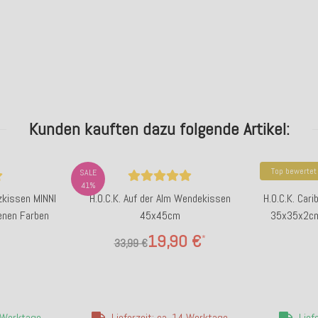
.
Kunden kauften dazu folgende Artikel:
Top bewertet
SALE
41%
tzkissen MINNI
H.O.C.K. Auf der Alm Wendekissen
H.O.C.K. Car
enen Farben
45x45cm
35x35x2cm 
19,90 €
*
33,99 €
4 Werktage
Lieferzeit: ca. 14 Werktage
Lief