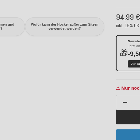
94,99 
inkl. 19% USt
mmen und
Wofür kann der Hocker außer zum Sitzen
n?
verwendet werden?
Newslet
Jetzt a
🎁
-9,5
Zur A
⚠️ Nur noc