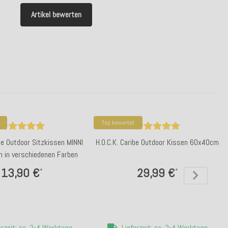
Artikel bewerten
Top bewertet
ibe Outdoor Sitzkissen MINNI
H.O.C.K. Caribe Outdoor Kissen 60x40cm
in verschiedenen Farben
13,90 €
29,99 €
*
*
erzeit: ca. 2-4 Werktage
Lieferzeit: ca. 2-4 Werktage