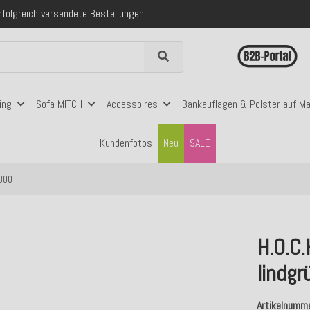
 mit Klarna, PayPal & Amazon Pay
nerhalb Deutschlands ab 99€ Bestellwert
folgreich versendete Bestellungen
 mit Klarna, PayPal & Amazon Pay
nerhalb Deutschlands ab 99€ Bestellwert
ing
Sofa MITCH
Accessoires
Bankauflagen & Polster auf M
Kundenfotos
Neu
SALE
 800
H.O.C
lindgr
Artikelnumm