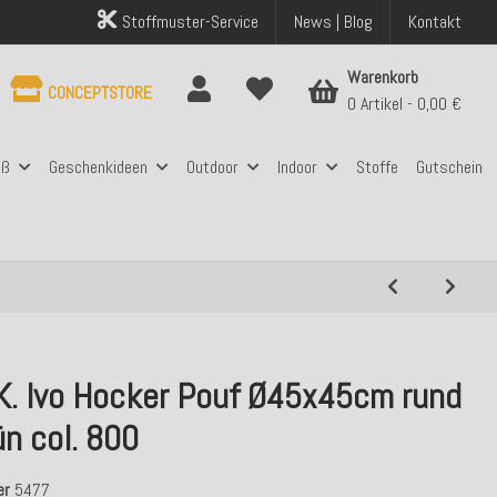
Stoffmuster-Service
News | Blog
Kontakt
Warenkorb
CONCEPTSTORE
0 Artikel
0,00 €
aß
Geschenkideen
Outdoor
Indoor
Stoffe
Gutschein
.K. Ivo Hocker Pouf Ø45x45cm rund
ün col. 800
er
5477