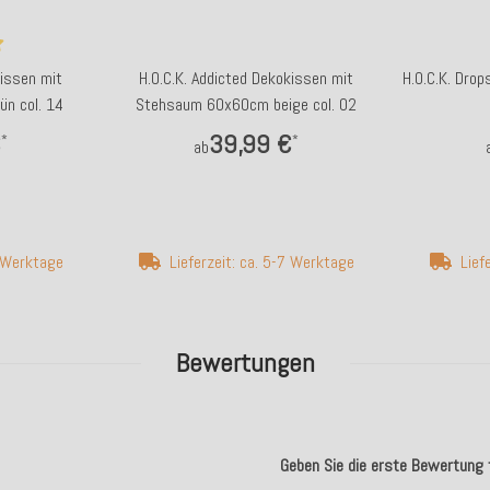
kissen mit
H.O.C.K. Addicted Dekokissen mit
H.O.C.K. Dro
n col. 14
Stehsaum 60x60cm beige col. 02
€
39,99 €
*
*
ab
7 Werktage
Lieferzeit: ca. 5-7 Werktage
Lief
Bewertungen
Geben Sie die erste Bewertung f