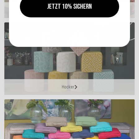
Jetzt 10% sichern
Sitzkissen
Hocker