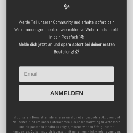
✨
Werde Teil unserer Community und erhalte sofort dein
Willkommensgeschenk sowie exklusive Wohntrends direkt
in dein Postfach 🚀
Melde dich jetzt an und spare sofort bei deiner ersten
Bestellung!
🎁
Email
ANMELDEN
Mit unserem Newsletter informieren wir dich über besondere Aktionen und
Neuheiten rund um unser Unternehmen. Um unser Marketing zu verbessern
und dir passende Inhalte zu zeigen, messen wir den Erfolg unserer
Kampagnen. Du kannst dich jederzeit mit nur einem Klick wieder abmelden.