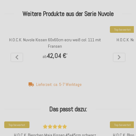
Weitere Produkte aus der Serie Nuvole
Top bewertet
H.O.C.K. Nuvole Kissen 60x60cm ecru weiß col. 111 mit
H.O.C.K. N
Fransen
42,04 €
*
ab
Lieferzeit: ca. 5-7 Werktage
Das passt dazu:
Top bewertet
Top bewertet
H.O.C.K. Bienchen Maja Kissen 45x45cm schwarz
H.O.C.K. Bloo