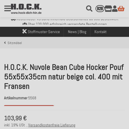
Kostenloser Versand innerhalb Deutschlands ab 99€ Bestellwert
Über 120.000 erfolgreich versendete Bestellungen
Sicher bezahlen mit Klarna, PayPal & Amazon Pay
Stoffmuster-Service
News | Blog
Kontakt
Kostenloser Versand innerhalb Deutschlands ab 99€ Bestellwert
Über 120.000 erfolgreich versendete Bestellungen
Sitzmöbel
Sicher bezahlen mit Klarna, PayPal & Amazon Pay
Kostenloser Versand innerhalb Deutschlands ab 99€ Bestellwert
H.O.C.K. Nuvole Bean Cube Hocker Pouf
55x55x35cm natur beige col. 400 mit
Fransen
Artikelnummer
5568
Momentan nicht verfügbar
103,99 €
inkl. 19% USt. ,
Versandkostenfreie Lieferung