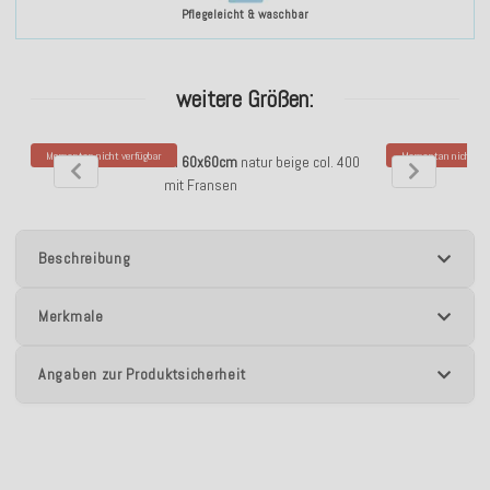
Pflegeleicht & waschbar
weitere Größen:
Momentan nicht verfügbar
Momentan nicht ver
H.O.C.K. Nuvole Kissen
60x60cm
natur beige col. 400
H.O.C.K. Nuvol
mit Fransen
Beschreibung
Merkmale
Angaben zur Produktsicherheit