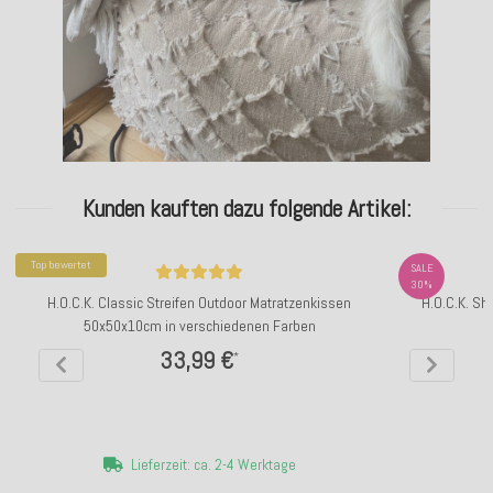
Kunden kauften dazu folgende Artikel:
Top bewertet
SALE
30%
H.O.C.K. Classic Streifen Outdoor Matratzenkissen
H.O.C.K. S
50x50x10cm in verschiedenen Farben
33,99 €
*
Lieferzeit: ca. 2-4 Werktage