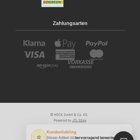
Zahlungsarten
© HOCK GmbH & Co. KG
Powered by
JTL-Shop
×
Kundenliebling
⭐
Dieser Artikel ist
hervorragend bewertet
* Alle Preise inkl. gesetzlicher USt., zzgl.
Versand