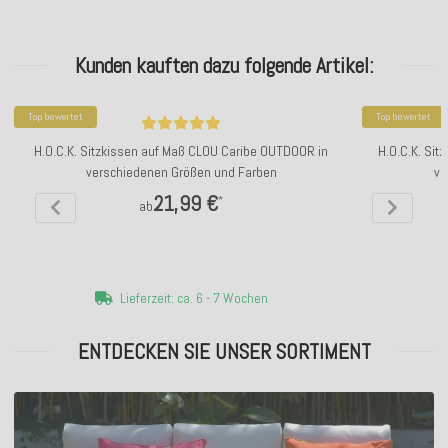
Kunden kauften dazu folgende Artikel:
Top bewertet
Top bewertet
H.O.C.K. Sitzkissen auf Maß CLOU Caribe OUTDOOR in
H.O.C.K. Si
verschiedenen Größen und Farben
ve
21,99 €
*
ab
Lieferzeit: ca. 6 - 7 Wochen
ENTDECKEN SIE UNSER SORTIMENT