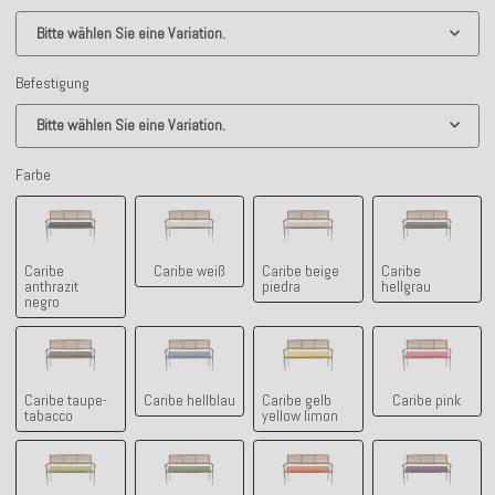
Bitte wählen Sie eine Variation.
Befestigung
Bitte wählen Sie eine Variation.
Farbe
Caribe anthrazit negro
Caribe weiß
Caribe beige piedra
Caribe hell
Caribe
Caribe weiß
Caribe beige
Caribe
anthrazit
piedra
hellgrau
negro
Caribe taupe-tabacco
Caribe hellblau
Caribe gelb yellow limon
Caribe pink
Caribe taupe-
Caribe hellblau
Caribe gelb
Caribe pink
tabacco
yellow limon
Caribe grün
Caribe pistazie
Caribe orange
Caribe lila 