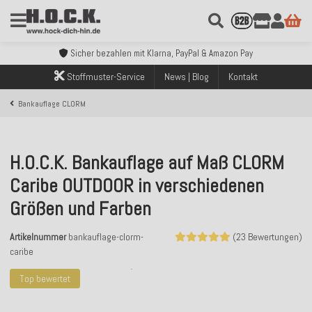
Kostenloser Versand innerhalb Deutschlands ab 99€ Bestellwert
Über 120.000 erfolgreich versendete Bestellungen
Sicher bezahlen mit Klarna, PayPal & Amazon Pay
Kostenloser Versand innerhalb Deutschlands ab 99€ Bestellwert
Stoffmuster-Service
News | Blog
Kontakt
Über 120.000 erfolgreich versendete Bestellungen
Sicher bezahlen mit Klarna, PayPal & Amazon Pay
Bankauflage CLORM
Kostenloser Versand innerhalb Deutschlands ab 99€ Bestellwert
H.O.C.K. Bankauflage auf Maß CLORM
Caribe OUTDOOR in verschiedenen
Größen und Farben
Artikelnummer
bankauflage-clorm-
(23 Bewertungen)
caribe
Top bewertet