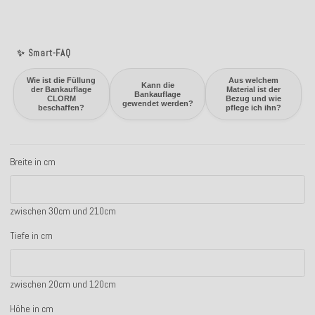
✨ Smart-FAQ
Wie ist die Füllung
Aus welchem
Kann die
der Bankauflage
Material ist der
Bankauflage
CLORM
Bezug und wie
gewendet werden?
beschaffen?
pflege ich ihn?
Breite in cm
Breite in cm
zwischen 30cm und 210cm
Tiefe in cm
Tiefe in cm
zwischen 20cm und 120cm
Höhe in cm