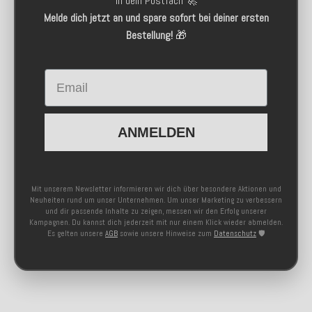
in dein Postfach 🚀
Melde dich jetzt an und spare sofort bei deiner ersten
Bestellung!
🎁
Email
ANMELDEN
Mit unserem Newsletter informieren wir dich über besondere Aktionen und
Neuheiten rund um unser Unternehmen. Um unser Marketing zu verbessern
und dir passende Inhalte zu zeigen, messen wir den Erfolg unserer
Kampagnen. Du kannst dich jederzeit mit nur einem Klick wieder abmelden.
Es gelten unsere
AGB
sowie unsere Hinweise zum
Datenschutz
🛡️