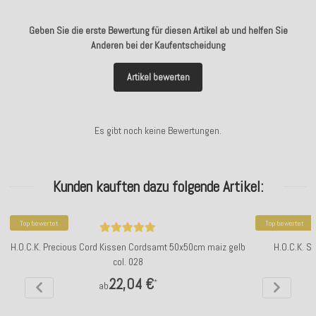
Geben Sie die erste Bewertung für diesen Artikel ab und helfen Sie
Anderen bei der Kaufentscheidung
Artikel bewerten
Es gibt noch keine Bewertungen.
Kunden kauften dazu folgende Artikel:
Top bewertet
Top bewertet
H.O.C.K. Precious Cord Kissen Cordsamt 50x50cm maiz gelb
H.O.C.K. S
col. 028
22,04 €
*
ab