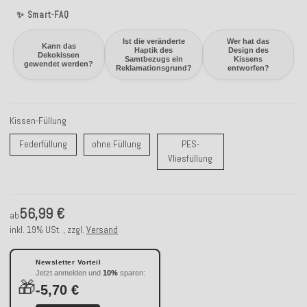
✨ Smart-FAQ
Ist die veränderte
Wer hat das
Kann das
Haptik des
Design des
Dekokissen
Samtbezugs ein
Kissens
gewendet werden?
Reklamationsgrund?
entworfen?
Kissen-Füllung
Federfüllung
ohne Füllung
Federfüllung
ohne Füllung
PES-
PES-Vliesfüllung
Vliesfüllung
56,99 €
ab
inkl. 19% USt. , zzgl.
Versand
Newsletter Vorteil
Jetzt anmelden und
10%
sparen:
🎁
-5,70 €