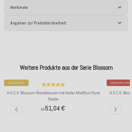
Merkmale
Angaben zur Produktsicherheit
Weitere Produkte aus der Serie Blossom
Top bewertet
Momentan nicht v
H.O.C.K. Blossom Wendekissen mit Keder 45x45cm floral
H.O.C.K. Blo
flieder
51,04 €
*
ab