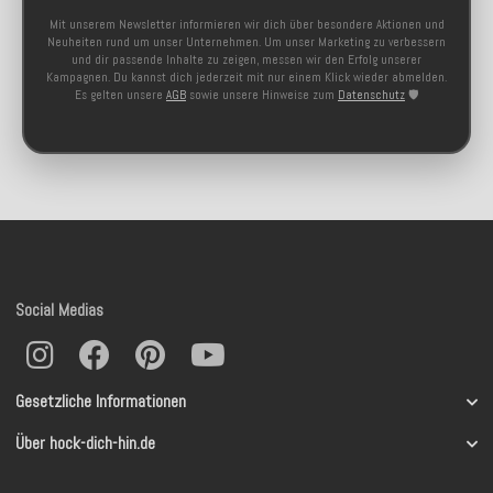
Mit unserem Newsletter informieren wir dich über besondere Aktionen und
Neuheiten rund um unser Unternehmen. Um unser Marketing zu verbessern
und dir passende Inhalte zu zeigen, messen wir den Erfolg unserer
Kampagnen. Du kannst dich jederzeit mit nur einem Klick wieder abmelden.
Es gelten unsere
AGB
sowie unsere Hinweise zum
Datenschutz
🛡️
Social Medias
Gesetzliche Informationen
Über hock-dich-hin.de