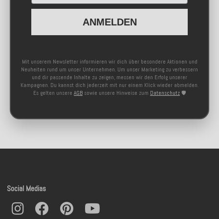
ANMELDEN
Mit unserem Newsletter informieren wir dich über besondere Aktionen und
Neuheiten rund um unser Unternehmen. Um unser Marketing zu verbessern
und dir passende Inhalte zu zeigen, messen wir den Erfolg unserer
Kampagnen. Du kannst dich jederzeit mit nur einem Klick wieder abmelden.
Es gelten unsere
AGB
sowie unsere Hinweise zum
Datenschutz
🛡️
Social Medias