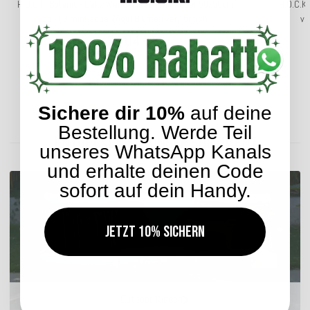
H.O.C.K. Botanic - Oaky Wendekissen mit Keder 50x50cm
H.O.C.K
col. 03 mint aqua Vögel Blumen very british
ve
24,04 €
*
ab
Lieferzeit: ca. 5-7 Werktage
Sichere dir 10%
auf deine
Bestellung. Werde Teil
ENTDECKEN SIE UNSER SORTIMENT
unseres WhatsApp Kanals
und erhalte deinen Code
sofort auf dein Handy.
Jetzt 10% sichern
Outdoor Kissen