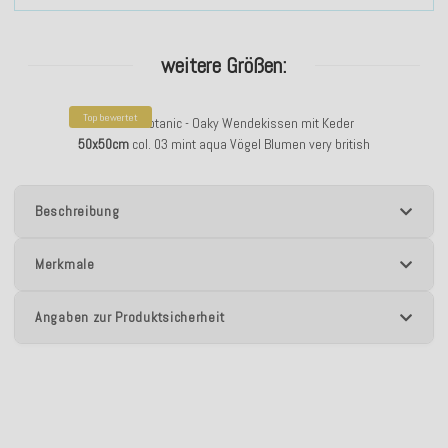
weitere Größen:
Top bewertet
H.O.C.K. Botanic - Oaky Wendekissen mit Keder
50x50cm
col. 03 mint aqua Vögel Blumen very british
Beschreibung
Merkmale
Angaben zur Produktsicherheit