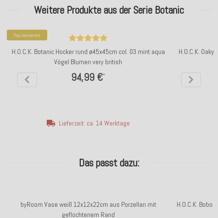
Weitere Produkte aus der Serie Botanic
Top bewertet
H.O.C.K. Botanic Hocker rund ø45x45cm col. 03 mint aqua
H.O.C.K. Oaky 
Vögel Blumen very british
94,99 €
*
Lieferzeit: ca. 14 Werktage
Das passt dazu:
byRoom Vase weiß 12x12x22cm aus Porzellan mit
H.O.C.K. Bobo 
geflochtenem Rand