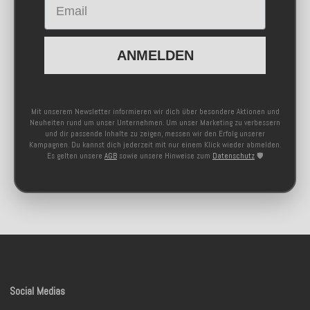
ANMELDEN
Mit unserem Newsletter informieren wir dich über besondere Aktionen und
Neuheiten rund um unser Unternehmen. Um unser Marketing zu verbessern
und dir passende Inhalte zu zeigen, messen wir den Erfolg unserer
Kampagnen. Du kannst dich jederzeit mit nur einem Klick wieder abmelden.
Es gelten unsere
AGB
sowie unsere Hinweise zum
Datenschutz
🛡️
Social Medias