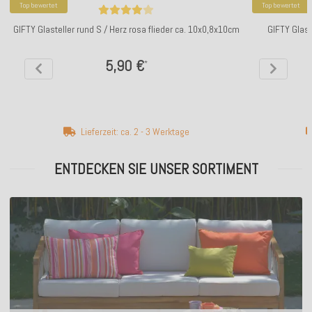
Top bewertet
Top bewertet
GIFTY Glasteller rund S / Herz rosa flieder ca. 10x0,8x10cm
GIFTY Glast
5,90 €
*
Lieferzeit: ca. 2 - 3 Werktage
ENTDECKEN SIE UNSER SORTIMENT