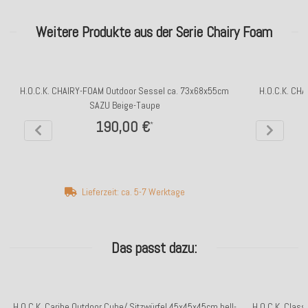
Weitere Produkte aus der Serie Chairy Foam
H.O.C.K. CHAIRY-FOAM Outdoor Sessel ca. 73x68x55cm
H.O.C.K. CH
SAZU Beige-Taupe
190,00 €
*
Lieferzeit: ca. 5-7 Werktage
Das passt dazu:
H.O.C.K. Caribe Outdoor Cube/ Sitzwürfel 45x45x45cm hell-
H.O.C.K. Class