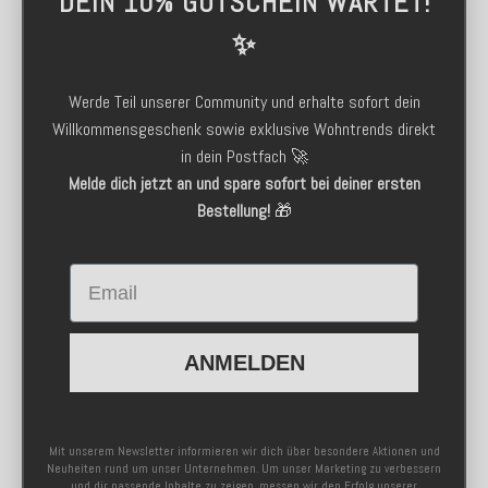
DEIN 10% GUTSCHEIN WARTET!
✨
Werde Teil unserer Community und erhalte sofort dein
Willkommensgeschenk sowie exklusive Wohntrends direkt
in dein Postfach 🚀
Melde dich jetzt an und spare sofort bei deiner ersten
Bestellung!
🎁
Email
ANMELDEN
Mit unserem Newsletter informieren wir dich über besondere Aktionen und
Neuheiten rund um unser Unternehmen. Um unser Marketing zu verbessern
und dir passende Inhalte zu zeigen, messen wir den Erfolg unserer