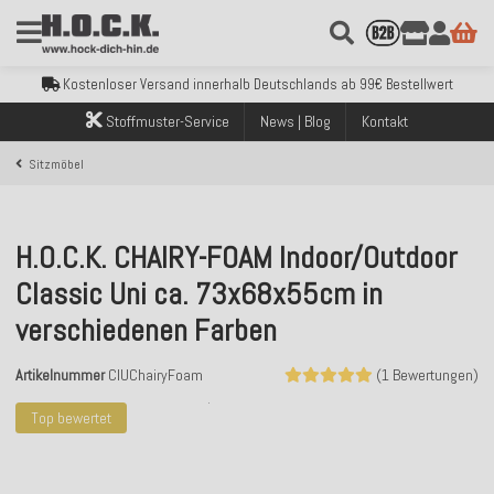
Kostenloser Versand innerhalb Deutschlands ab 99€ Bestellwert
Über 120.000 erfolgreich versendete Bestellungen
Sicher bezahlen mit Klarna, PayPal & Amazon Pay
Kostenloser Versand innerhalb Deutschlands ab 99€ Bestellwert
Über 120.000 erfolgreich versendete Bestellungen
Sicher bezahlen mit Klarna, PayPal & Amazon Pay
Stoffmuster-Service
News | Blog
Kontakt
Kostenloser Versand innerhalb Deutschlands ab 99€ Bestellwert
Sitzmöbel
H.O.C.K. CHAIRY-FOAM Indoor/Outdoor
Classic Uni ca. 73x68x55cm in
verschiedenen Farben
Artikelnummer
ClUChairyFoam
(1 Bewertungen)
Top bewertet