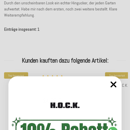
Durch den unscheinbaren Look ein echter Hingucker, der jeden Garten
aufwertet. Habe mir nach dem ersten, noch zwei weitere bestellt. Klare
Weiterempfehlung.
Einträge insgesamt: 1
Kunden kauften dazu folgende Artikel:
Top bewertet
Top bewertet
H.O.C.K. Classic Uni Outdoor Kissen 50x50cm in
H.O.C.K.
verschiedenen Farben
24,99 €
*
Lieferzeit: ca. 2-4 Werktage