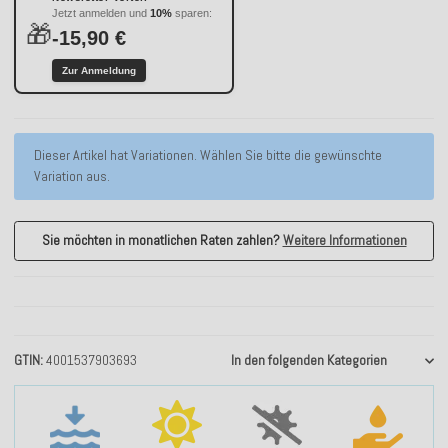
Jetzt anmelden und
10%
sparen:
🎁
-15,90 €
Zur Anmeldung
x
Dieser Artikel hat Variationen. Wählen Sie bitte die gewünschte
Variation aus.
Sie möchten in monatlichen Raten zahlen?
Weitere Informationen
GTIN
4001537903693
In den folgenden Kategorien