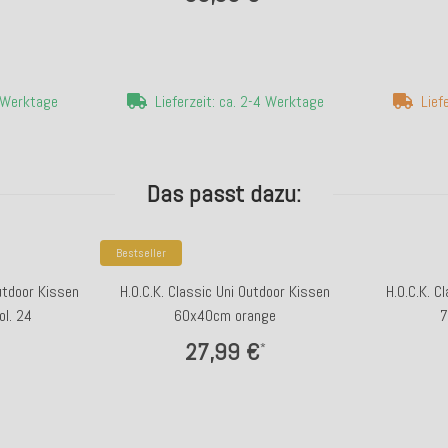
4 Werktage
Lieferzeit: ca. 2-4 Werktage
Lief
Das passt dazu:
Bestseller
Outdoor Kissen
H.O.C.K. Classic Uni Outdoor Kissen
H.O.C.K. C
l. 24
60x40cm orange
7
27,99 €
*