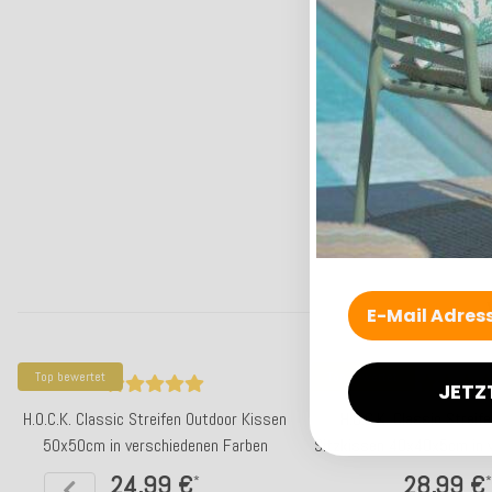
Top bewertet
Top bewertet
JETZ
H.O.C.K. Classic Streifen Outdoor Kissen
H.O.C.K. Classic Streif
50x50cm in verschiedenen Farben
Sitzkissen 40x40x5cm in 
Farben
24,99 €
28,99 €
*
*