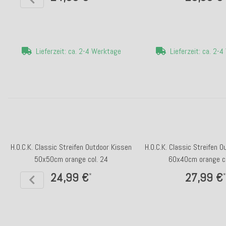
Lieferzeit: ca. 2-4 Werktage
Lieferzeit: ca. 2-
H.O.C.K. Classic Streifen Outdoor Kissen
H.O.C.K. Classic Streifen 
50x50cm orange col. 24
60x40cm orange co
24,99 €
27,99 €
*
*