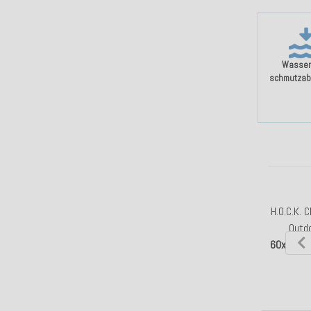
Wasser
schmutzab
H.O.C.K. C
Outd
60x40cm