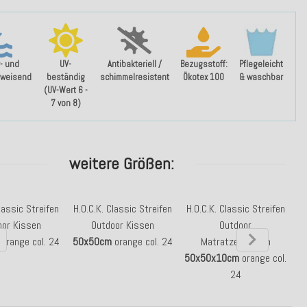
- und
UV-
Antibakteriell /
Bezugsstoff:
Pflegeleicht
weisend
beständig
schimmelresistent
Ökotex 100
& waschbar
(UV-Wert 6 -
7 von 8)
weitere Größen:
lassic Streifen
H.O.C.K. Classic Streifen
H.O.C.K. Classic Streifen
H
oor Kissen
Outdoor Kissen
Outdoor
orange col. 24
50x50cm
orange col. 24
Matratzenkissen
50x50x10cm
orange col.
24