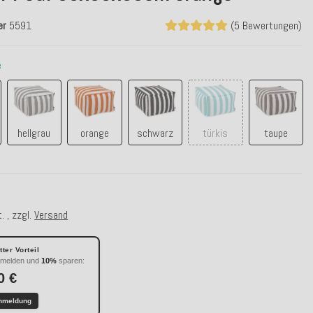
er
5591
(5 Bewertungen)
e
hellgrau
orange
schwarz
türkis
taupe
hellgrau
orange
schwarz
türkis
taupe
€
. , zzgl.
Versand
ter Vorteil
nmelden und
10%
sparen:
0 €
nmeldung