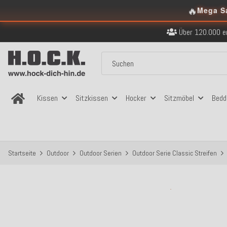
🔥
Mega S
Kostenloser Versand in
Über 120.000 er
Sicher bezahlen
Kostenloser Versand in
Über 120.000 er
Sicher bezahlen
Kostenloser Versand in
Kissen
Sitzkissen
Hocker
Sitzmöbel
Bedd
Startseite
Outdoor
Outdoor Serien
Outdoor Serie Classic Streifen