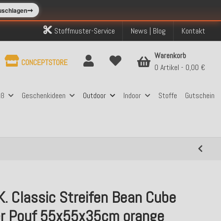
➞
zuschlagen
Stoffmuster-Service
News | Blog
Kontakt
Warenkorb
CONCEPTSTORE
0 Artikel
0,00 €
aß
Geschenkideen
Outdoor
Indoor
Stoffe
Gutschein
K. Classic Streifen Bean Cube
r Pouf 55x55x35cm orange