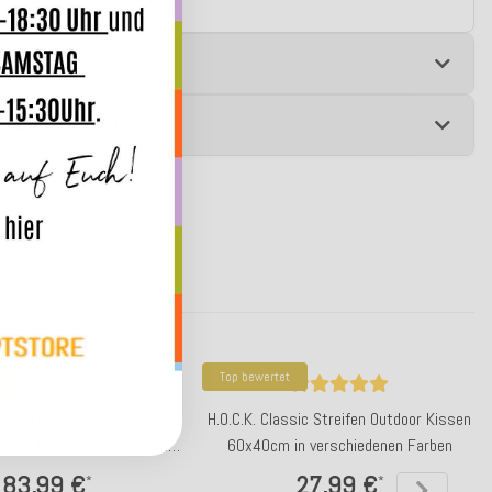
e
 zur Produktsicherheit
n
Top bewertet
assic Streifen Outdoor Bean
H.O.C.K. Classic Streifen Outdoor Kissen
x40x40cm in verschiedenen
60x40cm in verschiedenen Farben
Farben
83,99 €
27,99 €
*
*