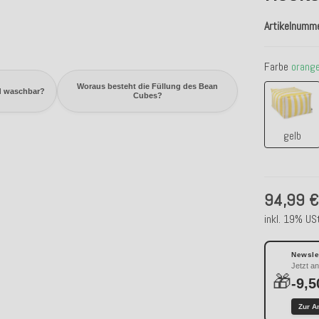
Artikelnumm
Farbe
orang
Woraus besteht die Füllung des Bean
gelb
d waschbar?
Cubes?
gelb
94,99 
inkl. 19% USt
Newslet
Jetzt a
🎁
-9,5
Zur A