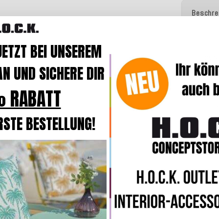
Beschre
Der Bea
JETZT BEI UNSEREM
als
Beis
N UND SICHERE DIR
Durch di
Outdoo
 RABATT
Der Hock
Qualität
RSTE BESTELLUNG!
wasser
Standar
Polyäthe
Durch d
einfach
Made in