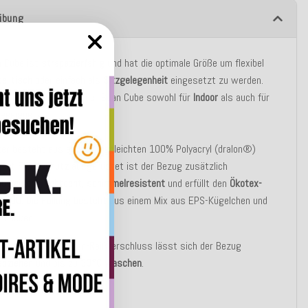
ibung
n Cube ist
strapazierfähig
und hat die optimale Größe um flexibel
telltisch
oder einfach als
Sitzgelegenheit
eingesetzt zu werden.
e Beschaffenheit ist der Bean Cube sowohl für
Indoor
als auch für
r
geeignet.
er besteht aus einer pflegeleichten 100% Polyacryl (dralon®)
. Mit
Fleckschutz
ausgerüstet ist der Bezug zusätzlich
abweisend
,
lichtecht
,
schimmelresistent
und erfüllt den
Ökotex-
d 100
. Die Füllung besteht aus einem M
ix aus EPS-Kügelchen und
rflocken.
en verdeckten Marken-Reißverschluss lässt sich der Bezug
abziehen
und bis zu
30°C waschen
.
Germany
!