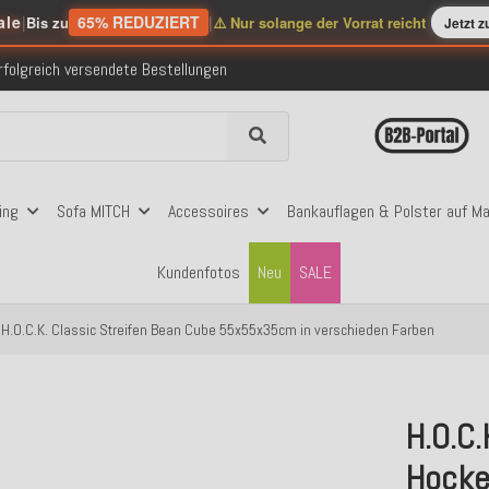
ale
|
65% REDUZIERT
|
Bis zu
⚠️ Nur solange der Vorrat reicht
Jetzt 
nerhalb Deutschlands ab 99€ Bestellwert
folgreich versendete Bestellungen
 mit Klarna, PayPal & Amazon Pay
nerhalb Deutschlands ab 99€ Bestellwert
folgreich versendete Bestellungen
 mit Klarna, PayPal & Amazon Pay
nerhalb Deutschlands ab 99€ Bestellwert
ing
Sofa MITCH
Accessoires
Bankauflagen & Polster auf M
Kundenfotos
Neu
SALE
H.O.C.K. Classic Streifen Bean Cube 55x55x35cm in verschieden Farben
H.O.C.
Hocke