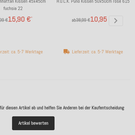
Manhattan Kissen 45x45cm
H.O.C.K. Puno Kissen 50x50cm rose 615
fuchsia 22
15,90 €
10,95 €
*
*
99 €
ab
38,99 €
erzeit: ca. 5-7 Werktage
Lieferzeit: ca. 5-7 Werktage
ür diesen Artikel ab und helfen Sie Anderen bei der Kaufentscheidung
Artikel bewerten