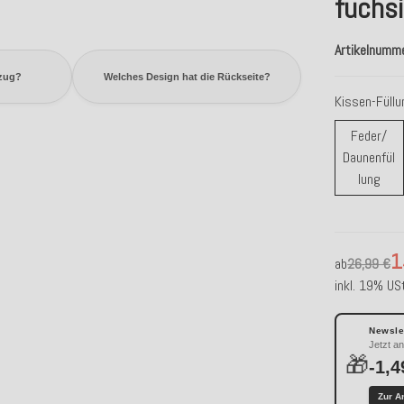
fuchs
Artikelnumm
ezug?
Welches Design hat die Rückseite?
Kissen-Füll
Feder/
Daunenfül
Fede
lung
1
ab
26,99 €
inkl. 19% USt
Newslet
Jetzt a
🎁
-1,4
Zur A