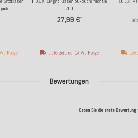
or Sitzkissen
H.O.C.K. Livigno Kissen 50x50cm fuchsia
H.O.C.K. 
pink
700
27,99 €
*
30,
7 Werktage
Lieferzeit: ca. 14 Werktage
Lief
Bewertungen
Geben Sie die erste Bewertung f
.