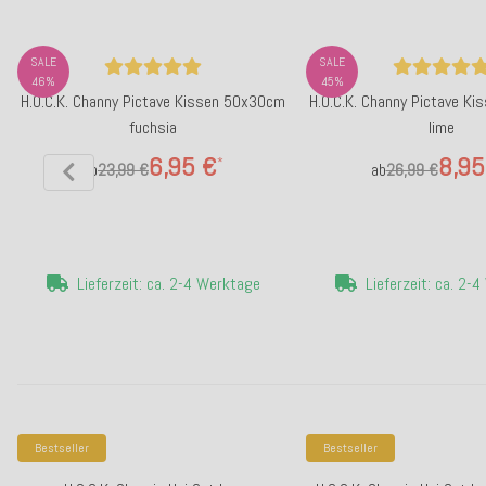
SALE
SALE
46%
45%
H.O.C.K. Channy Pictave Kissen 50x30cm
H.O.C.K. Channy Pictave K
fuchsia
lime
6,95 €
8,95
*
ab
23,99 €
ab
26,99 €
Lieferzeit: ca. 2-4 Werktage
Lieferzeit: ca. 2-
Bestseller
Bestseller