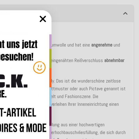
ibung
tbeschreibung
ug besteht zu 100% aus Baumwolle und hat eine
angenehme
und
berfläche.
g ist durch einen verdeckt eingenähten Reißverschluss
abnehmbar
 30°C
waschbar
.
h, chic, edel aber auch trendy. Das ist die wunderschöne zeitlose
on Channy Pictave! Hahnentrittmuster oder auch Pictave genannt ist
er Klassiker aus der Modewelt und Fashionszene. Die
denen Farbtöne kombiniert verleihen Ihrer Inneneinrichtung einen
en Look.
asic Variante besteht die Füllung aus einer hochwertigen
blen silikonisierten Polyesterhochbauschvliesfüllung, die sich durch