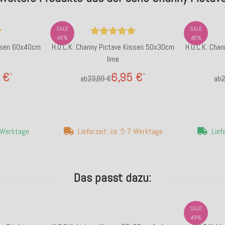
SALE
SALE
46%
45%
issen 60x40cm
H.O.C.K. Channy Pictave Kissen 50x30cm
H.O.C.K. Cha
lime
 €
6,95 €
*
*
ab
23,99 €
ab
2
4 Werktage
Lieferzeit: ca. 5-7 Werktage
Lief
Das passt dazu:
SALE
49%