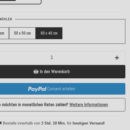
WÄHLEN
 cm
50 x 50 cm
60 x 40 cm
In den Warenkorb
Consent erteilen
e möchten in monatlichen Raten zahlen?
Weitere Informationen
 Bestelle innerhalb von
3 Std. 10 Min.
für
heutigen Versand
!