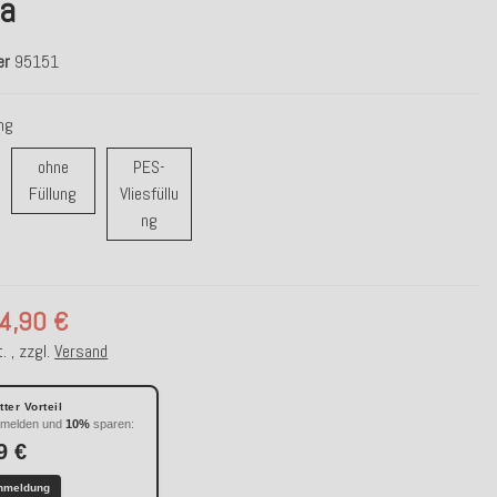
ia
er
95151
ung
ohne
PES-
ohne Füllung
Füllung
Vliesfüllu
r/ Daunenfüllung
PES-Vliesfüllung
ng
4,90 €
. , zzgl.
Versand
ter Vorteil
nmelden und
10%
sparen:
9 €
nmeldung