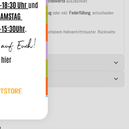
e Elastizität
und
gute Rückstellwerte
auszeichnet.
u bestellen auch nur als
Bezug
oder inkl.
Federfüllung
, entscheiden
st!
derseite aus Webstoff mit schönem Hahnentrittmuster. Rückseite
er Farbe Anthrazit.
e
 zur Produktsicherheit
e