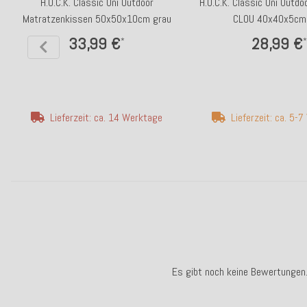
H.O.C.K. Classic Uni Outdoor
H.O.C.K. Classic Uni Outdo
Matratzenkissen 50x50x10cm grau
CLOU 40x40x5cm 
33,99 €
28,99 €
*
*
Lieferzeit: ca. 14 Werktage
Lieferzeit: ca. 5-
Es gibt noch keine Bewertungen