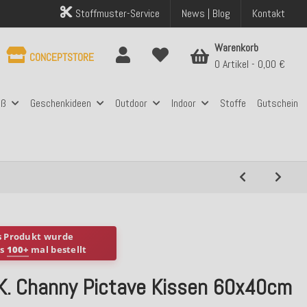
Stoffmuster-Service
News | Blog
Kontakt
Warenkorb
CONCEPTSTORE
0 Artikel
0,00 €
aß
Geschenkideen
Outdoor
Indoor
Stoffe
Gutschein
s Produkt wurde
ts
100+
mal bestellt
.K. Channy Pictave Kissen 60x40cm