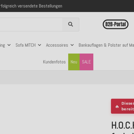
 mit Klarna, PayPal & Amazon Pay
nerhalb Deutschlands ab 99€ Bestellwert
folgreich versendete Bestellungen
 mit Klarna, PayPal & Amazon Pay
nerhalb Deutschlands ab 99€ Bestellwert
ing
Sofa MITCH
Accessoires
Bankauflagen & Polster auf M
Kundenfotos
Neu
SALE
Diese
🔥
berei
H.O.C