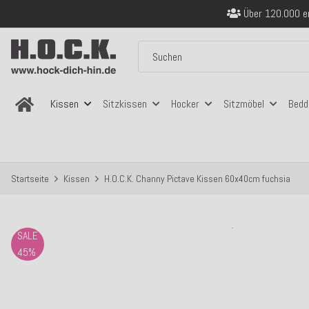
Sicher bezahlen
Kostenloser Versand in
Über 120.000 er
Sicher bezahlen
Kostenloser Versand in
Kissen
Sitzkissen
Hocker
Sitzmöbel
Bedd
Startseite
Kissen
H.O.C.K. Channy Pictave Kissen 60x40cm fuchsia
SALE
45%