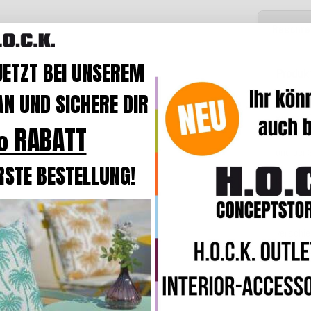
Beschre
JETZT BEI UNSEREM
Produk
N UND SICHERE DIR
Der Bez
weiche
O
 RABATT
Der Bezu
und bei
RSTE BESTELLUNG!
Klassisc
Kollekti
ein echt
verschie
stylisch
In der B
komforta