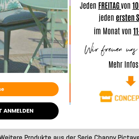
eine
hoh
Online z
Sie selb
Info:
Vor
Uni in d
Merkmal
Angaben
T ANMELDEN
Weitere Produkte aus der Serie Channy Pictav