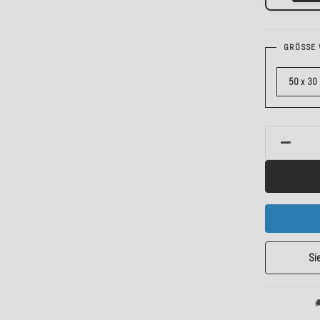
GRÖSSE 
50 x 30
Si
