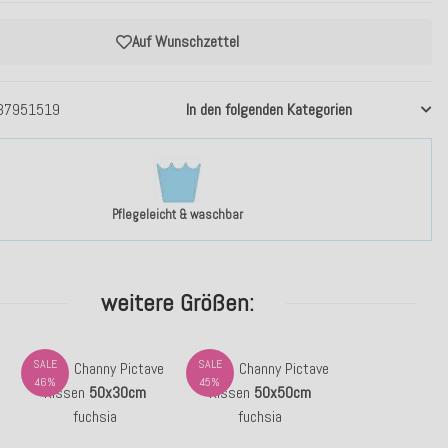
Auf Wunschzettel
37951519
In den folgenden Kategorien
Pflegeleicht & waschbar
weitere Größen:
SALE
SALE
H.O.C.K. Channy Pictave
H.O.C.K. Channy Pictave
46%
45%
Kissen
50x30cm
Kissen
50x50cm
fuchsia
fuchsia