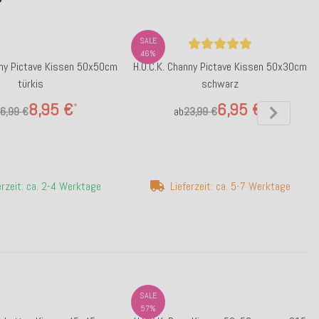
SALE
46%
nny Pictave Kissen 50x50cm
H.O.C.K. Channy Pictave Kissen 50x30cm
türkis
schwarz
8,95 €
6,95 €
*
*
6,99 €
ab
23,99 €
erzeit: ca. 2-4 Werktage
Lieferzeit: ca. 5-7 Werktage
SALE
57%