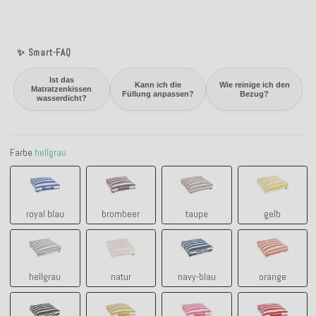
✨ Smart-FAQ
Ist das
Kann ich die
Wie reinige ich den
Matratzenkissen
Füllung anpassen?
Bezug?
wasserdicht?
Farbe
hellgrau
royal blau
brombeer
taupe
gelb
royal blau
brombeer
taupe
gelb
hellgrau
natur
navy-blau
orange
hellgrau
natur
navy-blau
orange
schwarz
grün
pink
rot