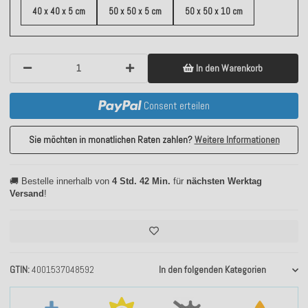
40 x 40 x 5 cm
50 x 50 x 5 cm
50 x 50 x 10 cm
In den Warenkorb
Consent erteilen
Sie möchten in monatlichen Raten zahlen?
Weitere Informationen
🚚 Bestelle innerhalb von
4 Std. 42 Min.
für
nächsten Werktag
Versand
!
GTIN
4001537048592
In den folgenden Kategorien