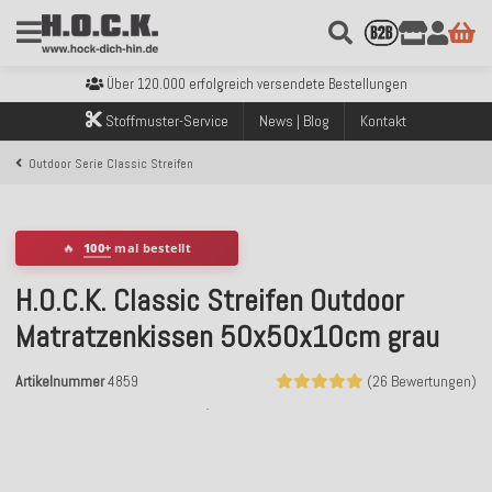
Kostenloser Versand innerhalb Deutschlands ab 99€ Bestellwert
Über 120.000 erfolgreich versendete Bestellungen
Sicher bezahlen mit Klarna, PayPal & Amazon Pay
Kostenloser Versand innerhalb Deutschlands ab 99€ Bestellwert
Stoffmuster-Service
News | Blog
Kontakt
Über 120.000 erfolgreich versendete Bestellungen
Sicher bezahlen mit Klarna, PayPal & Amazon Pay
Outdoor Serie Classic Streifen
Kostenloser Versand innerhalb Deutschlands ab 99€ Bestellwert
🔥
100+
mal bestellt
H.O.C.K. Classic Streifen Outdoor
Matratzenkissen 50x50x10cm grau
Artikelnummer
4859
(26 Bewertungen)