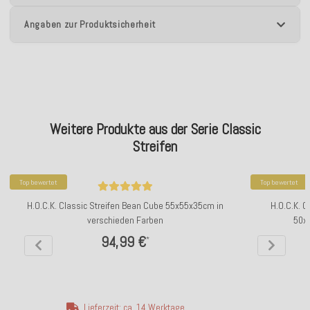
Angaben zur Produktsicherheit
Weitere Produkte aus der Serie Classic
Streifen
Top bewertet
Top bewertet
H.O.C.K. Classic Streifen Bean Cube 55x55x35cm in
H.O.C.K. C
verschieden Farben
50x
94,99 €
*
Lieferzeit: ca. 14 Werktage