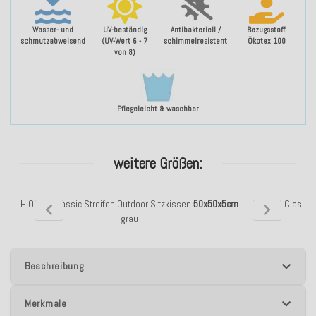
Wasser- und
UV-beständig
Antibakteriell /
Bezugsstoff:
schmutzabweisend
(UV-Wert 6 - 7
schimmelresistent
Ökotex 100
von 8)
Pflegeleicht & waschbar
weitere Größen:
H.O.C.K. Classic Streifen Outdoor Sitzkissen
50x50x5cm
H.O.C.K. Classic
grau
Beschreibung
Merkmale