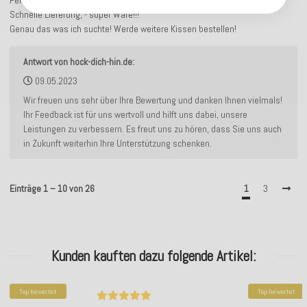
Perfekt!
Schnelle Lieferung, - super Ware!!!
Genau das was ich suchte! Werde weitere Kissen bestellen!
Antwort von hock-dich-hin.de:
09.05.2023
Wir freuen uns sehr über Ihre Bewertung und danken Ihnen vielmals!
Ihr Feedback ist für uns wertvoll und hilft uns dabei, unsere
Leistungen zu verbessern. Es freut uns zu hören, dass Sie uns auch
in Zukunft weiterhin Ihre Unterstützung schenken.
Einträge 1 – 10 von 26
1
3
Kunden kauften dazu folgende Artikel:
Top bewertet
Top bewertet