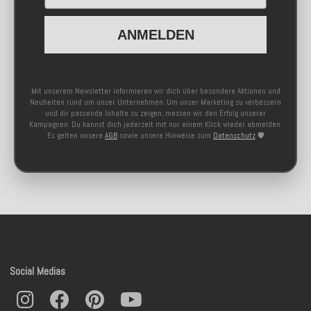
ANMELDEN
Mit unserem Newsletter informieren wir dich über besondere Aktionen und
Neuheiten rund um unser Unternehmen. Um unser Marketing zu verbessern
und dir passende Inhalte zu zeigen, messen wir den Erfolg unserer
Kampagnen. Du kannst dich jederzeit mit nur einem Klick wieder abmelden.
Es gelten unsere
AGB
sowie unsere Hinweise zum
Datenschutz
🛡️
Social Medias