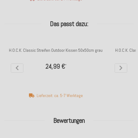
Das passt dazu:
H.O.C.K. Classic Streifen Outdoor Kissen 50x50cm grau
H.O.C.K. Cla
24,99 €
*
Lieferzeit: ca. 5-7 Werktage
Bewertungen