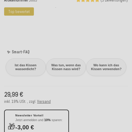
Artikelnummer
3805
(3 Bewertungen)
Top bewertet
✨ Smart-FAQ
Ist das Kissen
Was tun, wenn das
Wo kann ich das
wasserdicht?
Kissen nass wird?
Kissen verwenden?
29,99 €
inkl. 19% USt. , zzgl.
Versand
Newsletter Vorteil
Jetzt anmelden und
10%
sparen:
🎁
-3,00 €