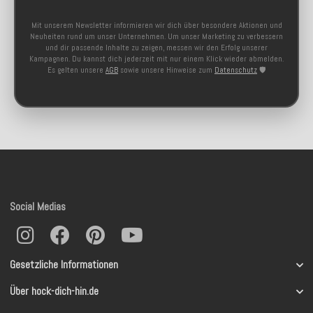
Mit unserem Newsletter informieren wir dich über besondere Aktionen und
Neuheiten rund um unser Unternehmen. Um unser Marketing zu verbessern
und dir passende Inhalte zu zeigen, messen wir den Erfolg unserer
Kampagnen. Du kannst dich jederzeit mit nur einem Klick wieder abmelden.
Es gelten unsere
AGB
sowie unsere Hinweise zum
Datenschutz
🛡️
Social Medias
Gesetzliche Informationen
Über hock-dich-hin.de