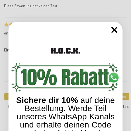
Diese Bewertung hat keinen Text
ws5_rc_ts_no_text
Andrea K.
Service-Bewertung
Einträge insgesamt: 3
Kunden kauften dazu folgende Artikel:
Top bewertet
Top bewertet
Sichere dir 10%
auf deine
H.O.C.K. Lino-Leinen Outdoor Kissen mit Keder 50x50cm
H.O.C.K. Lin
Bestellung. Werde Teil
melange stone grau
unseres WhatsApp Kanals
36,99 €
*
und erhalte deinen Code