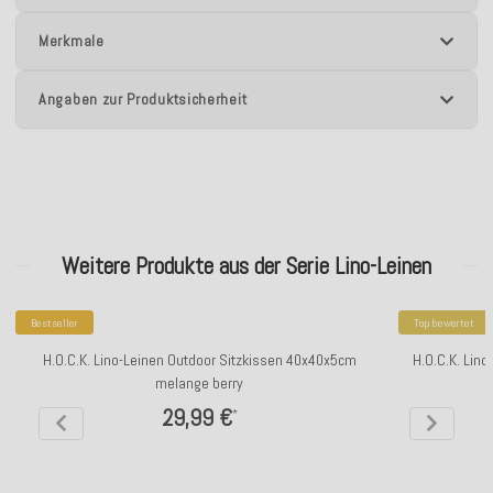
Merkmale
Angaben zur Produktsicherheit
Weitere Produkte aus der Serie Lino-Leinen
Bestseller
Top bewertet
H.O.C.K. Lino-Leinen Outdoor Sitzkissen 40x40x5cm
H.O.C.K. Lin
melange berry
29,99 €
*