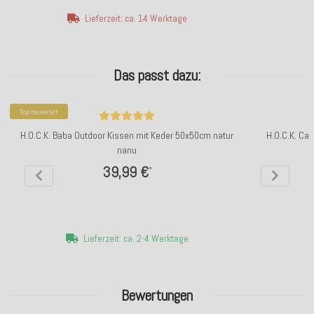
Lieferzeit: ca. 14 Werktage
Das passt dazu:
Top bewertet
H.O.C.K. Baba Outdoor Kissen mit Keder 50x50cm natur
H.O.C.K. Ca
nanu
39,99 €
*
Lieferzeit: ca. 2-4 Werktage
Bewertungen