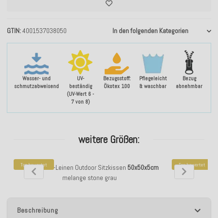
GTIN
4001537038050
In den folgenden Kategorien
Wasser- und
UV-
Bezugsstoff:
Pflegeleicht
Bezug
schmutzabweisend
beständig
Ökotex 100
& waschbar
abnehmbar
(UV-Wert 6 -
7 von 8)
weitere Größen:
Top bewertet
Top bewertet
H.O.C.K. Lino-Leinen Outdoor Sitzkissen
50x50x5cm
H.O.C.K. Lino-Le
melange stone grau
Beschreibung