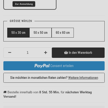
Zur Anmeldung
GRÖSSE WÄHLEN
50 x 30 cm
50 x 50 cm
60 x 60 cm
In den Warenkorb
Consent erteilen
Sie möchten in monatlichen Raten zahlen?
Weitere Informationen
🚚 Bestelle innerhalb von
8 Std. 55 Min.
für
nächsten Werktag
Versand
!