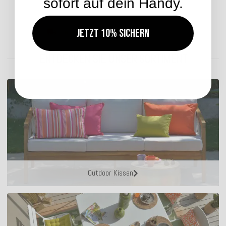
sofort auf dein Handy.
Jetzt 10% sichern
Lieferzeit: ca. 5-7 Werktage
ENTDECKEN SIE UNSER SORTIMENT
Outdoor Kissen