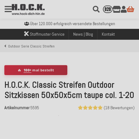
Kostenloser Versand innerhalb Deutschlands ab 99€ Bestellwert
Über 120.000 erfolgreich versendete Bestellungen
Sicher bezahlen mit Klarna, PayPal & Amazon Pay
Stoffmuster-Service
News | Blog
Kontakt
Kostenloser Versand innerhalb Deutschlands ab 99€ Bestellwert
Über 120.000 erfolgreich versendete Bestellungen
Outdoor Serie Classic Streifen
Sicher bezahlen mit Klarna, PayPal & Amazon Pay
Kostenloser Versand innerhalb Deutschlands ab 99€ Bestellwert
🔥
100+
mal bestellt
H.O.C.K. Classic Streifen Outdoor
Sitzkissen 50x50x5cm taupe col. 1-20
Artikelnummer
5595
(18 Bewertungen)