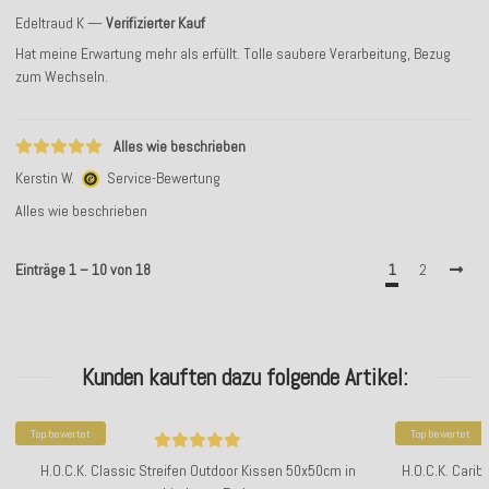
Edeltraud K
Verifizierter Kauf
Hat meine Erwartung mehr als erfüllt. Tolle saubere Verarbeitung, Bezug
zum Wechseln.
Alles wie beschrieben
Kerstin W.
Service-Bewertung
Alles wie beschrieben
Einträge 1 – 10 von 18
1
2
Kunden kauften dazu folgende Artikel:
Top bewertet
Top bewertet
H.O.C.K. Classic Streifen Outdoor Kissen 50x50cm in
H.O.C.K. Cari