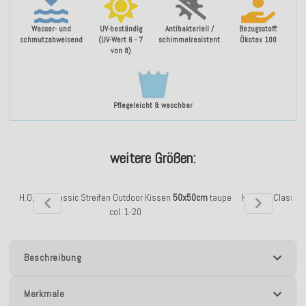
Wasser- und
UV-beständig
Antibakteriell /
Bezugsstoff:
schmutzabweisend
(UV-Wert 6 - 7
schimmelresistent
Ökotex 100
von 8)
Pflegeleicht & waschbar
weitere Größen:
H.O.C.K. Classic Streifen Outdoor Kissen
50x50cm
taupe
H.O.C.K. Classic
col. 1-20
Beschreibung
Merkmale