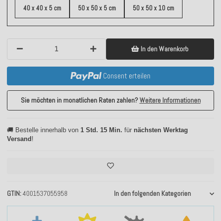
40 x 40 x 5 cm
50 x 50 x 5 cm
50 x 50 x 10 cm
In den Warenkorb
Consent erteilen
Sie möchten in monatlichen Raten zahlen?
Weitere Informationen
🚚 Bestelle innerhalb von
1 Std. 15 Min.
für
nächsten Werktag
Versand
!
GTIN
4001537055958
In den folgenden Kategorien