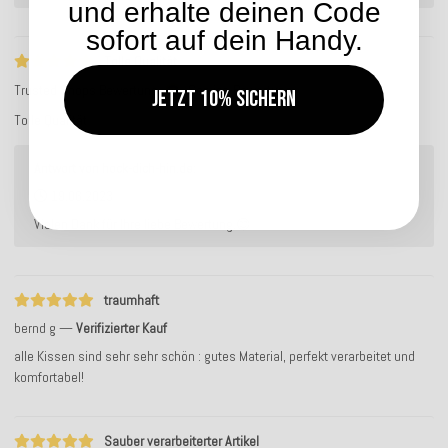
und erhalte deinen Code
sofort auf dein Handy.
Tolle Qualität
Trusted Shops Bewertung
Service-Bewertung
Jetzt 10% sichern
Tolle Qualität
Antwort von hock-dich-hin.de:
19.06.2023
Vielen Dank für Ihre liebe Bewertung.😊
traumhaft
bernd g
Verifizierter Kauf
alle Kissen sind sehr sehr schön : gutes Material, perfekt verarbeitet und
komfortabel!
Sauber verarbeiterter Artikel