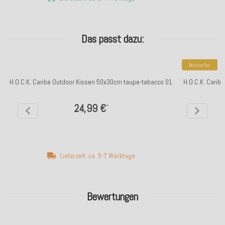
Das passt dazu:
Bestseller
H.O.C.K. Caribe Outdoor Kissen 50x30cm taupe-tabacco 01
H.O.C.K. Carib
24,99 €
*
Lieferzeit: ca. 5-7 Werktage
Bewertungen