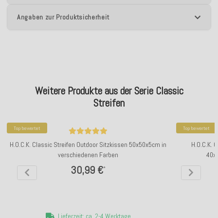
Angaben zur Produktsicherheit
Weitere Produkte aus der Serie Classic
Streifen
Top bewertet
Top bewertet
H.O.C.K. Classic Streifen Outdoor Sitzkissen 50x50x5cm in
H.O.C.K. 
verschiedenen Farben
40x
30,99 €
*
Lieferzeit: ca. 2-4 Werktage