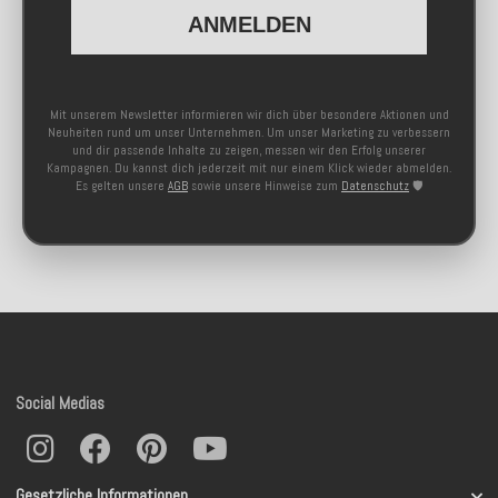
ANMELDEN
Mit unserem Newsletter informieren wir dich über besondere Aktionen und
Neuheiten rund um unser Unternehmen. Um unser Marketing zu verbessern
und dir passende Inhalte zu zeigen, messen wir den Erfolg unserer
Kampagnen. Du kannst dich jederzeit mit nur einem Klick wieder abmelden.
Es gelten unsere
AGB
sowie unsere Hinweise zum
Datenschutz
🛡️
Social Medias
Gesetzliche Informationen