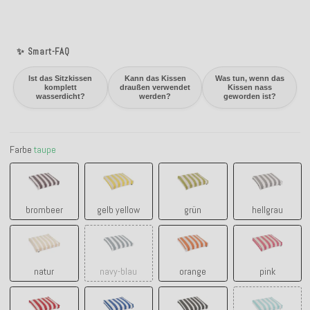
✨ Smart-FAQ
Ist das Sitzkissen
Kann das Kissen
Was tun, wenn das
komplett
draußen verwendet
Kissen nass
wasserdicht?
werden?
geworden ist?
Farbe
taupe
brombeer
gelb yellow
grün
hellgrau
brombeer
gelb yellow
grün
hellgrau
natur
navy-blau
orange
pink
natur
navy-blau
orange
pink
rot
royal blau
schwarz
türkis