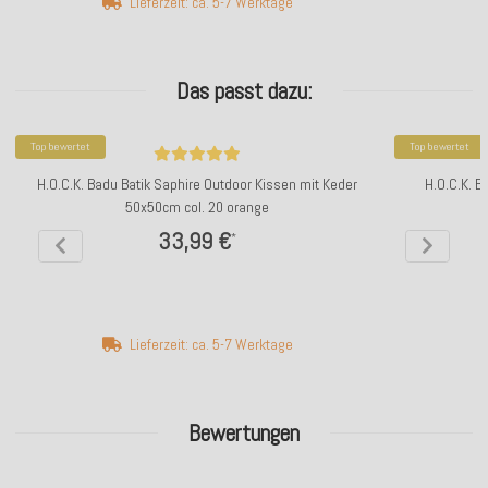
Lieferzeit: ca. 5-7 Werktage
Das passt dazu:
Top bewertet
Top bewertet
H.O.C.K. Badu Batik Saphire Outdoor Kissen mit Keder
H.O.C.K. B
50x50cm col. 20 orange
33,99 €
*
Lieferzeit: ca. 5-7 Werktage
Bewertungen