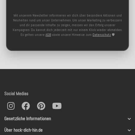
Mit unserem Newsletter informieren wir dich über besondere Aktionen und
Neuheiten rund um unser Unternehmen. Um unser Marketing zu verbessern
und dir passende Inhalte zu zeigen, messen wir den Erfolg unserer
Kampagnen. Du kannst dich jederzeit mit nur einem Klick wieder abmelden.
Es gelten unsere
AGB
sowie unsere Hinweise zum
Datenschutz
🛡️
Social Medias
Gesetzliche Informationen
Über hock-dich-hin.de