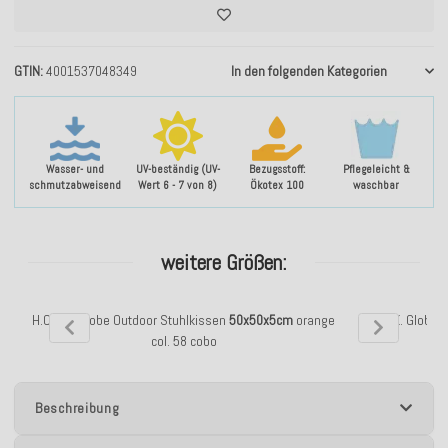
GTIN
4001537048349
In den folgenden Kategorien
Wasser- und
UV-beständig (UV-
Bezugsstoff:
Pflegeleicht &
schmutzabweisend
Wert 6 - 7 von 8)
Ökotex 100
waschbar
weitere Größen:
H.O.C.K. Globe Outdoor Stuhlkissen
50x50x5cm
orange
H.O.C.K. Globe 
col. 58 cobo
Beschreibung