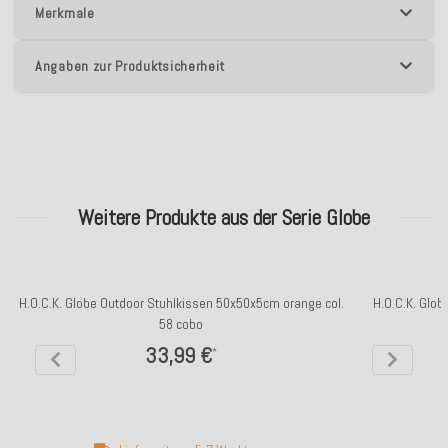
Merkmale
Angaben zur Produktsicherheit
Weitere Produkte aus der Serie Globe
H.O.C.K. Globe Outdoor Stuhlkissen 50x50x5cm orange col.
H.O.C.K. Glo
58 cobo
33,99 €
*