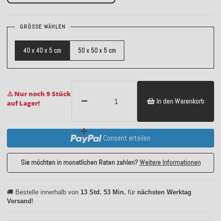
GRÖSSE WÄHLEN
40 x 40 x 5 cm
50 x 50 x 5 cm
⚠️ Nur noch 9 Stück
In den Warenkorb
auf Lager!
Consent erteilen
Sie möchten in monatlichen Raten zahlen?
Weitere Informationen
🚚 Bestelle innerhalb von
13 Std. 53 Min.
für
nächsten Werktag
Versand
!