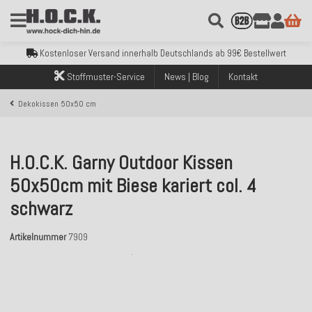
Kostenloser Versand innerhalb Deutschlands ab 99€ Bestellwert
Über 120.000 erfolgreich versendete Bestellungen
Sicher bezahlen mit Klarna, PayPal & Amazon Pay
Kostenloser Versand innerhalb Deutschlands ab 99€ Bestellwert
Über 120.000 erfolgreich versendete Bestellungen
Stoffmuster-Service
News | Blog
Kontakt
Sicher bezahlen mit Klarna, PayPal & Amazon Pay
Kostenloser Versand innerhalb Deutschlands ab 99€ Bestellwert
Dekokissen 50x50 cm
H.O.C.K. Garny Outdoor Kissen
50x50cm mit Biese kariert col. 4
schwarz
Artikelnummer
7909