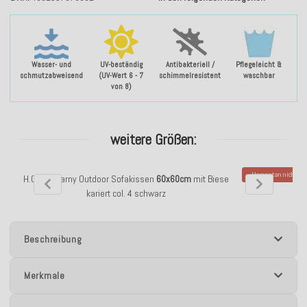
Wasser- und
UV-beständig
Antibakteriell /
Pflegeleicht &
schmutzabweisend
(UV-Wert 6 - 7
schimmelresistent
waschbar
von 8)
weitere Größen:
Momentan nicht ver
H.O.C.K. Garny Outdoor Sofakissen
60x60cm
mit Biese
H.O.C.K. Garny O
kariert col. 4 schwarz
Bi
Beschreibung
Merkmale