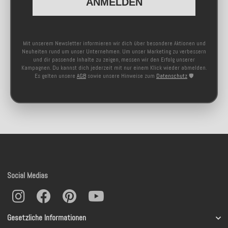
ANMELDEN
Mit unserem Newsletter informieren wir dich über besondere Aktionen und
Neuheiten rund um unser Unternehmen. Um unser Marketing zu verbessern
und dir passende Inhalte zu zeigen, messen wir den Erfolg unserer
Kampagnen. Du kannst dich jederzeit mit nur einem Klick wieder abmelden.
Es gelten unsere
AGB
sowie unsere Hinweise zum
Datenschutz
🛡️
Social Medias
Gesetzliche Informationen