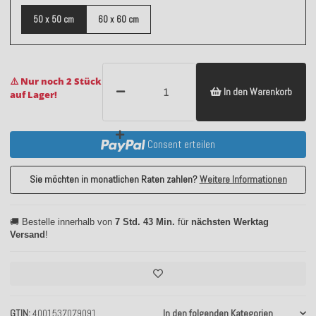
50 x 50 cm
60 x 60 cm
⚠️ Nur noch 2 Stück
In den Warenkorb
auf Lager!
Consent erteilen
Sie möchten in monatlichen Raten zahlen?
Weitere Informationen
🚚 Bestelle innerhalb von
7 Std. 43 Min.
für
nächsten Werktag
Versand
!
GTIN
4001537079091
In den folgenden Kategorien