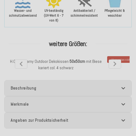
Wasser- und
UV-beständig
Antibakteriell /
Pflegeleicht &
schmutzabweisend
(UV-Wert 6 - 7
schimmelresistent
waschbar
von 8)
weitere Größen:
Momentan nicht ver
H.O.C.K. Garny Outdoor Dekokissen
50x50cm
mit Biese
H.O.C.K. Garny O
kariert col. 4 schwarz
Bi
Beschreibung
Merkmale
Angaben zur Produktsicherheit