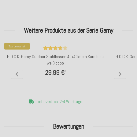
Weitere Produkte aus der Serie Garny
Top bewertet
H.O.C.K. Garny Outdoor Stuhlkissen 40x40x5cm Karo blau
H.O.C.K. Ga
weiß cobo
29,99 €
*
Lieferzeit: ca. 2-4 Werktage
Bewertungen