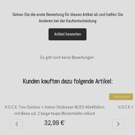
Geben Sie die erste Bewertung für diesen Artikel ab und helfen Sie
Anderen bei der Kaufentscheidung
Artikel bewerten
Es gibt noch keine Bewertungen.
Kunden kauften dazu folgende Artikel:
Top bewertet
H.O.C.K. Turo Outdoor + Indoor Sitzkissen BLISS 40x40x6cm
H.O.C.K. M
mit Biese col. 2 beige taupe Blockstreifen in&out
4
32,99 €
*