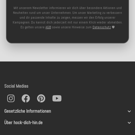
Mit unserem Newsletter informieren wir dich über besondere Aktionen und
Neuheiten rund um unser Unternehmen. Um unser Marketing zu verbessern
und dir passende Inhalte zu zeigen, messen wir den Erfolg unserer
Kampagnen. Du kannst dich jederzeit mit nur einem Klick wieder abmelden.
Es gelten unsere
AGB
sowie unsere Hinweise zum
Datenschutz
🛡️
Social Medias
Gesetzliche Informationen
Über hock-dich-hin.de