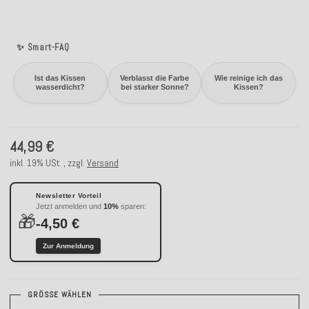
✨ Smart-FAQ
Ist das Kissen
Verblasst die Farbe
Wie reinige ich das
wasserdicht?
bei starker Sonne?
Kissen?
44,99 €
inkl. 19% USt. , zzgl.
Versand
Newsletter Vorteil
Jetzt anmelden und
10%
sparen:
🎁
-4,50 €
Zur Anmeldung
GRÖSSE WÄHLEN