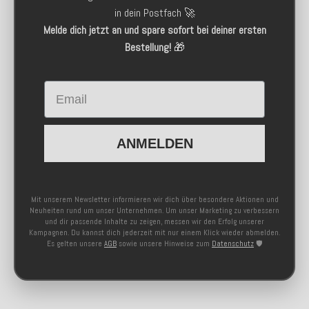
in dein Postfach 🚀
Melde dich jetzt an und spare sofort bei deiner ersten
Bestellung!
🎁
Email
ANMELDEN
Mit unserem Newsletter informieren wir dich über besondere Aktionen und
Neuheiten rund um unser Unternehmen. Um unser Marketing zu verbessern
und dir passende Inhalte zu zeigen, messen wir den Erfolg unserer
Kampagnen. Du kannst dich jederzeit mit nur einem Klick wieder abmelden.
Es gelten unsere
AGB
sowie unsere Hinweise zum
Datenschutz
🛡️