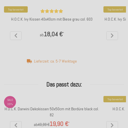
Top bewertet
Top bewertet
H.O.C.K. Ivy Kissen 40x40cm mit Biese grau col. 603
H.O.C.K. Ivy S
18,04 €
*
ab
Lieferzeit: ca. 5-7 Werktage
Das passt dazu:
Top bewertet
SALE
39%
H.O.C.K. Darwini Dekokissen 50x50cm mit Bordüre black col.
H.O.C.K. 
82
19,90 €
*
ab
40,99 €