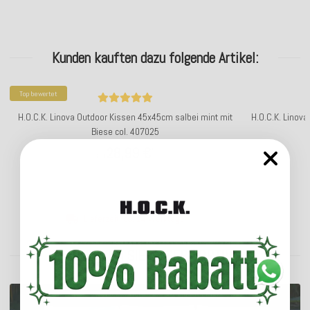
Kunden kauften dazu folgende Artikel:
Top bewertet
H.O.C.K. Linova Outdoor Kissen 45x45cm salbei mint mit
H.O.C.K. Linova
Biese col. 407025
28,99 €
*
ab
Lieferzeit: ca. 14 Werktage
ENTDECKEN SIE UNSER SORTIMENT