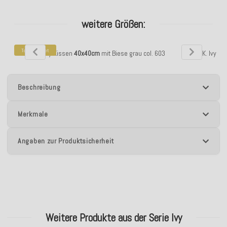
weitere Größen:
Top bewertet
H.O.C.K. Ivy Kissen
40x40cm
mit Biese grau col. 603
H.O.C.K. Ivy K
Beschreibung
Merkmale
Angaben zur Produktsicherheit
Weitere Produkte aus der Serie Ivy