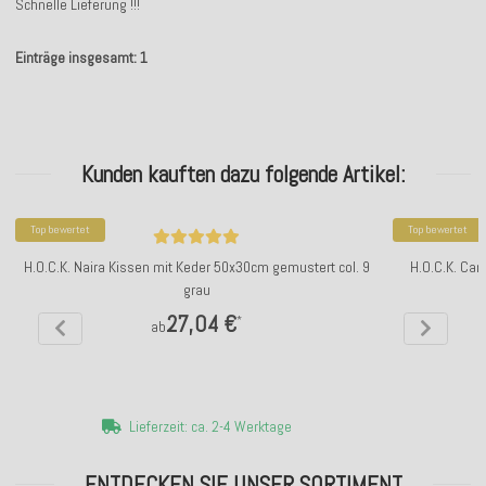
Schnelle Lieferung !!!
Einträge insgesamt: 1
Kunden kauften dazu folgende Artikel:
Top bewertet
Top bewertet
H.O.C.K. Naira Kissen mit Keder 50x30cm gemustert col. 9
H.O.C.K. Car
grau
27,04 €
*
ab
Lieferzeit: ca. 2-4 Werktage
ENTDECKEN SIE UNSER SORTIMENT