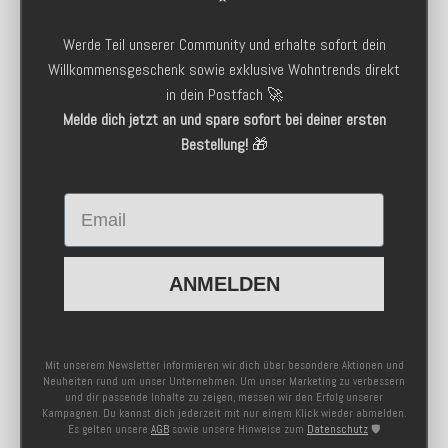
Werde Teil unserer Community und erhalte sofort dein
Willkommensgeschenk sowie exklusive Wohntrends direkt
in dein Postfach 🚀
Melde dich jetzt an und spare sofort bei deiner ersten
Bestellung!
🎁
Email
ANMELDEN
Mit unserem Newsletter informieren wir dich über besondere Aktionen und
Neuheiten rund um unser Unternehmen. Um unser Marketing zu verbessern
und dir passende Inhalte zu zeigen, messen wir den Erfolg unserer
Kampagnen. Du kannst dich jederzeit mit nur einem Klick wieder abmelden.
Es gelten unsere
AGB
sowie unsere Hinweise zum
Datenschutz
🛡️