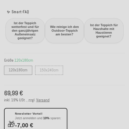
✨ Smart-FAQ
Ist der Teppich
Ist der Teppich für
wetterfest und für
Wie reinige ich den
Haushalte mit
den ganzjährigen
Outdoor-Teppich
Haustieren
Außeneinsatz
am besten?
geeignet?
geeignet?
Größe
120x180cm
120x180cm
150x240cm
120x180cm
150x240cm
69,99 €
inkl. 19% USt. , zzgl.
Versand
Newsletter Vorteil
Jetzt anmelden und
10%
sparen:
🎁
-7,00 €