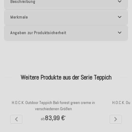
Beschreibung
Merkmale
Angaben zur Produktsicherheit
Weitere Produkte aus der Serie Teppich
H.O.C.K. Outdoor Teppich Bali forest green creme in
H.O.C.K. Ou
verschiedenen Größen
83,99 €
*
ab