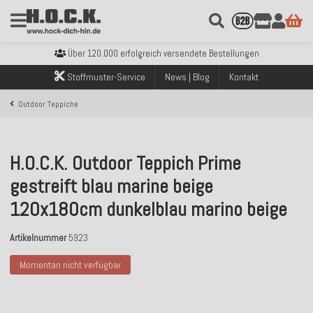
Kostenloser Versand innerhalb Deutschlands ab 99€ Bestellwert
Über 120.000 erfolgreich versendete Bestellungen
Sicher bezahlen mit Klarna, PayPal & Amazon Pay
Kostenloser Versand innerhalb Deutschlands ab 99€ Bestellwert
Stoffmuster-Service
News | Blog
Kontakt
Über 120.000 erfolgreich versendete Bestellungen
Sicher bezahlen mit Klarna, PayPal & Amazon Pay
Outdoor Teppiche
Kostenloser Versand innerhalb Deutschlands ab 99€ Bestellwert
H.O.C.K. Outdoor Teppich Prime
gestreift blau marine beige
120x180cm dunkelblau marino beige
Artikelnummer
5923
Momentan nicht verfügbar