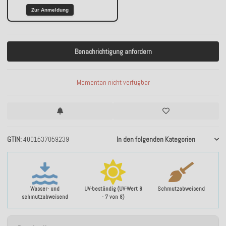
Zur Anmeldung
Benachrichtigung anfordern
Momentan nicht verfügbar
GTIN
4001537059239
In den folgenden Kategorien
Wasser- und
UV-beständig (UV-Wert 6
Schmutzabweisend
schmutzabweisend
- 7 von 8)