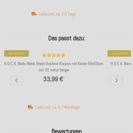
Lieferzeit: ca. 3-5 Tage
Das passt dazu:
Top bewertet
Top bewertet
H.O.C.K. Badu Batik Steel Outdoor Kissen mit Keder 50x50cm
H.O.C.K. Ban
col. 01 natur beige
33,99 €
*
Lieferzeit: ca. 5-7 Werktage
Bewertungen