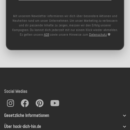
Mit unserem Newsletter informieren wir dich über besondere Aktionen und
Neuheiten rund um unser Unternehmen. Um unser Marketing zu verbessern
und dir passende Inhalte zu zeigen, messen wir den Erfolg unserer
Kampagnen. Du kannst dich jederzeit mit nur einem Klick wieder abmelden.
Es gelten unsere
AGB
sowie unsere Hinweise zum
Datenschutz
🛡️
Social Medias
Gesetzliche Informationen
Über hock-dich-hin.de