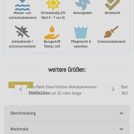
Wasser- und
UV-beständig (UV-
Atmungsaktiv
Abriebecht
schmutzabweisend
Wert 6 - 7 von 8)
Antibakteriell /
Bezugsstoff:
Pflegeleicht &
Schmutzabweisend
schimmelresistent
Ökotex 100
waschbar
weitere Größen:
Top bewertet
H.O.C.K. Badu Batik Steel Outdoor Matratzenkissen
H.O.C.K. Badu Ba
50x50x10cm
col. 01 natur beige
BLISS
Beschreibung
Merkmale