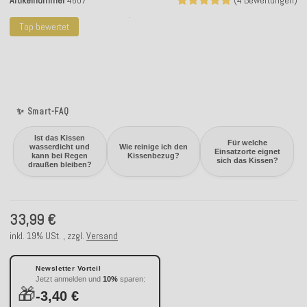
Artikelnummer
4607
(4 Bewertungen)
Top bewertet
✨ Smart-FAQ
Ist das Kissen
Für welche
wasserdicht und
Wie reinige ich den
Einsatzorte eignet
kann bei Regen
Kissenbezug?
sich das Kissen?
draußen bleiben?
33,99 €
inkl. 19% USt. , zzgl.
Versand
Newsletter Vorteil
Jetzt anmelden und
10%
sparen:
🎁
-3,40 €