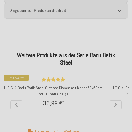
Angaben zur Produktsicherheit
Weitere Produkte aus der Serie Badu Batik
Steel
Top bewertet
H.O.C.K. Badu Batik Steel Outdoor Kissen mit Keder 50x50cm
H.O.C.K. Bad
col. 01 natur beige
BLI
33,99 €
*
Lieferzeit: ca. 5-7 Werktage