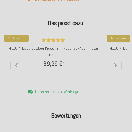
Das passt dazu:
Top bewertet
Top bewertet
H.O.C.K. Baba Outdoor Kissen mit Keder 60x40cm natur
H.O.C.K. Ban
nanu
39,99 €
*
Lieferzeit: ca. 2-4 Werktage
Bewertungen