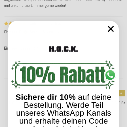
und unkompliziert. Immer gerne wieder!
ws5_rc_ts_no_text
Christian P.
Service-Bewertung
Einträge insgesamt: 4
Kunden kauften dazu folgende Artikel:
Top bewertet
Sichere dir 10%
auf deine
H.O.C.K. Badu Batik Midnight Outdoor Kissen mit Keder
H.O.C.K. Ba
Bestellung. Werde Teil
50x50cm col. 01 natur beige
unseres WhatsApp Kanals
33,99 €
*
und erhalte deinen Code