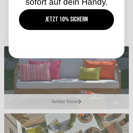
sofort auf dein Handy.
Jetzt 10% sichern
Lieferzeit: ca. 2-4 Werktage
ENTDECKEN SIE UNSER SORTIMENT
Outdoor Kissen