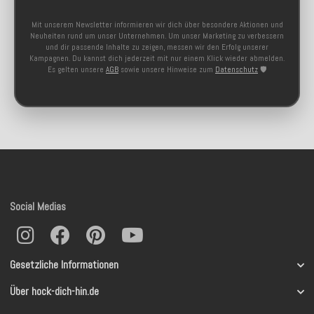
Mit unserem Newsletter informieren wir dich über besondere Aktionen und
Neuheiten rund um unser Unternehmen. Um unser Marketing zu verbessern
und dir passende Inhalte zu zeigen, messen wir den Erfolg unserer
Kampagnen. Du kannst dich jederzeit mit nur einem Klick wieder abmelden.
Es gelten unsere
AGB
sowie unsere Hinweise zum
Datenschutz
🛡️
Social Medias
Gesetzliche Informationen
Über hock-dich-hin.de