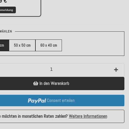
9 €
nmeldung
WÄHLEN
 cm
50 x 50 cm
60 x 40 cm
In den Warenkorb
Consent erteilen
e möchten in monatlichen Raten zahlen?
Weitere Informationen