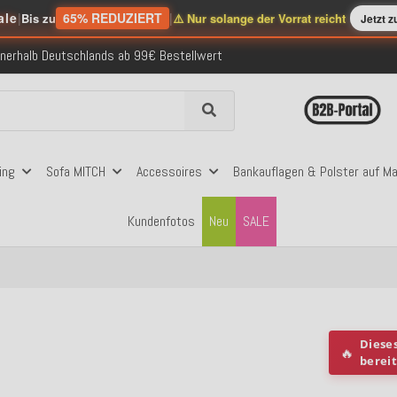
ale
|
65% REDUZIERT
|
Bis zu
⚠️ Nur solange der Vorrat reicht
Jetzt 
nerhalb Deutschlands ab 99€ Bestellwert
folgreich versendete Bestellungen
 mit Klarna, PayPal & Amazon Pay
nerhalb Deutschlands ab 99€ Bestellwert
folgreich versendete Bestellungen
 mit Klarna, PayPal & Amazon Pay
nerhalb Deutschlands ab 99€ Bestellwert
ing
Sofa MITCH
Accessoires
Bankauflagen & Polster auf M
Kundenfotos
Neu
SALE
Diese
🔥
berei