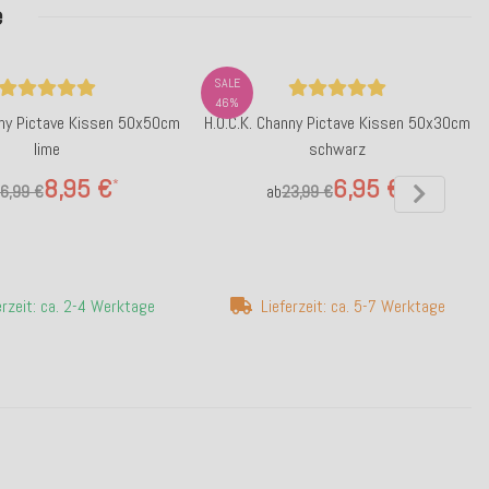
e
SALE
46%
nny Pictave Kissen 50x50cm
H.O.C.K. Channy Pictave Kissen 50x30cm
lime
schwarz
8,95 €
6,95 €
*
*
6,99 €
ab
23,99 €
erzeit: ca. 2-4 Werktage
Lieferzeit: ca. 5-7 Werktage