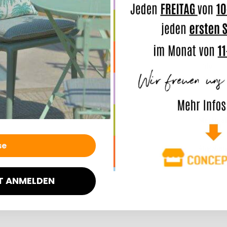
eine
hoh
Online z
Sie selb
Info:
Vor
Uni in d
Merkmal
Angaben
T ANMELDEN