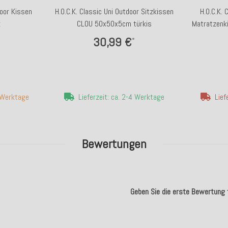
door Kissen
H.O.C.K. Classic Uni Outdoor Sitzkissen
H.O.C.K. 
k
CLOU 50x50x5cm türkis
Matratzenk
30,99 €
*
7 Werktage
Lieferzeit: ca. 2-4 Werktage
Lief
Bewertungen
Geben Sie die erste Bewertung f
.