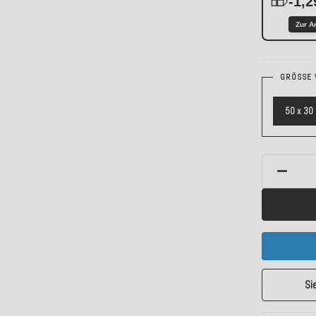
-1,2
Zur A
GRÖSSE 
50 x 30
Si