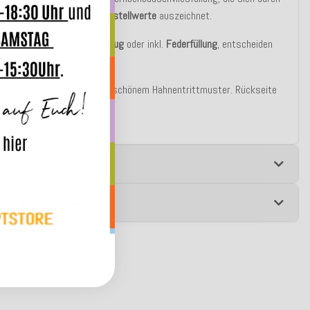
e Elastizität
und
gute Rückstellwerte
auszeichnet.
u bestellen auch nur als
Bezug
oder inkl.
Federfüllung
, entscheiden
st!
derseite aus Webstoff mit schönem Hahnentrittmuster. Rückseite
er Farbe Anthrazit.
e
 zur Produktsicherheit