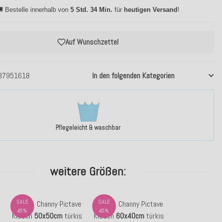
 Bestelle innerhalb von
5 Std. 34 Min.
für
heutigen Versand
!
Auf Wunschzettel
37951618
In den folgenden Kategorien
Pflegeleicht & waschbar
weitere Größen:
SALE
SALE
H.O.C.K. Channy Pictave
H.O.C.K. Channy Pictave
45%
45%
Kissen
50x50cm
türkis
Kissen
60x40cm
türkis