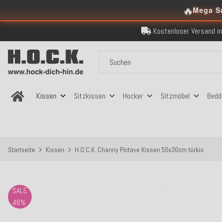
🔥
Mega S
Kostenloser Versand in
Über 120.000 er
Sicher bezahlen
Kostenloser Versand in
Über 120.000 er
Sicher bezahlen
Kostenloser Versand in
Kissen
Sitzkissen
Hocker
Sitzmöbel
Bedd
Startseite
Kissen
H.O.C.K. Channy Pictave Kissen 50x30cm türkis
SALE
46%