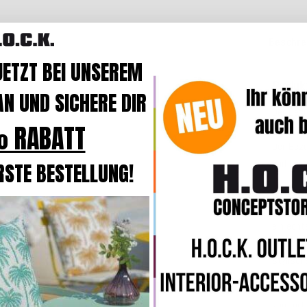
Beschre
JETZT BEI UNSEREM
Produk
N UND SICHERE DIR
Der Bez
 RABATT
weiche
O
Der Bezu
und bei
RSTE BESTELLUNG!
Klassisc
Kollekti
ein echt
verschie
stylisch
In der B
komforta