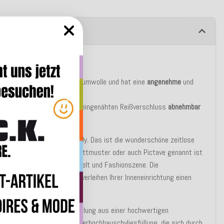
ibung
tbeschreibung
ug besteht zu 100% aus Baumwolle und hat eine
angenehme
und
berfläche.
g ist durch einen verdeckt eingenähten Reißverschluss
abnehmbar
 30°C
waschbar
.
h, chic, edel aber auch trendy. Das ist die wunderschöne zeitlose
on Channy Pictave! Hahnentrittmuster oder auch Pictave genannt ist
er Klassiker aus der Modewelt und Fashionszene. Die
denen Farbtöne kombiniert verleihen Ihrer Inneneinrichtung einen
en Look.
asic Variante besteht die Füllung aus einer hochwertigen
blen silikonisierten Polyesterhochbauschvliesfüllung, die sich durch