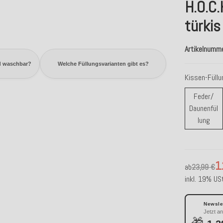
H.O.C
türkis
Artikelnumm
d waschbar?
Welche Füllungsvarianten gibt es?
Kissen-Füll
Feder/
Daunenfül
Fede
lung
1
ab
23,99 €
inkl. 19% USt
Newslet
Jetzt a
🎁