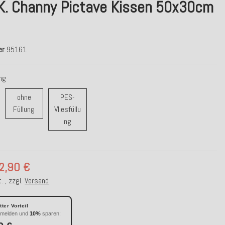
.K. Channy Pictave Kissen 50x30cm
er
95161
ung
ohne
PES-
ohne Füllung
Füllung
Vliesfüllu
r/ Daunenfüllung
PES-Vliesfüllung
ng
2,90 €
. , zzgl.
Versand
ter Vorteil
nmelden und
10%
sparen: