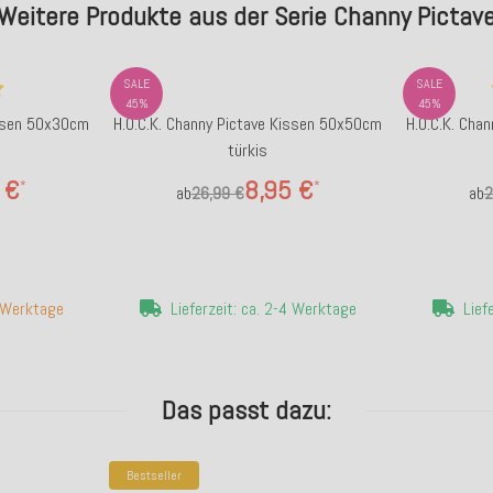
Weitere Produkte aus der Serie Channy Pictav
SALE
SALE
45%
45%
issen 50x30cm
H.O.C.K. Channy Pictave Kissen 50x50cm
H.O.C.K. Cha
türkis
 €
8,95 €
*
*
ab
26,99 €
ab
2
7 Werktage
Lieferzeit: ca. 2-4 Werktage
Lief
Das passt dazu:
Bestseller