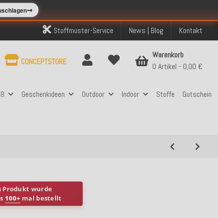
➞
zuschlagen
Stoffmuster-Service
News | Blog
Kontakt
Warenkorb
CONCEPTSTORE
0 Artikel
0,00 €
aß
Geschenkideen
Outdoor
Indoor
Stoffe
Gutschein
s Produkt wurde
ts
100+
mal bestellt