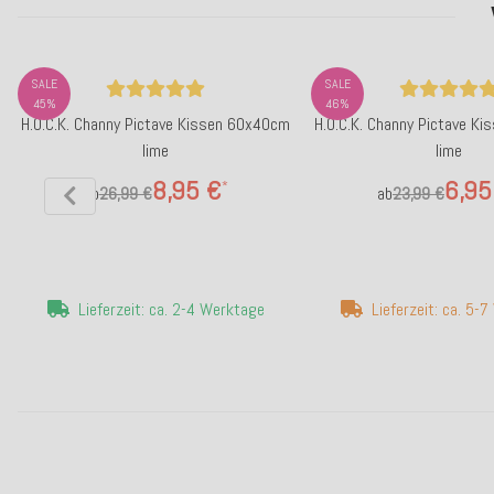
SALE
SALE
45%
46%
H.O.C.K. Channy Pictave Kissen 60x40cm
H.O.C.K. Channy Pictave K
lime
lime
8,95 €
6,95
*
ab
26,99 €
ab
23,99 €
Lieferzeit: ca. 2-4 Werktage
Lieferzeit: ca. 5-