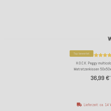
W
Top bewertet
H.O.C.K. Peggy multicol
Matratzenkissen 50x50
design
36,99 €
*
Lieferzeit: ca. 14