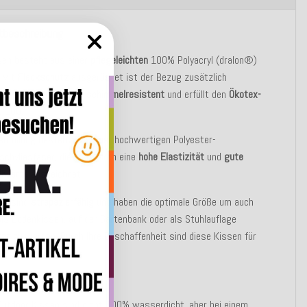
tbeschreibung
sen besteht aus einer
pflegeleichten
100% Polyacryl (dralon®)
. Mit
Fleckschutz
ausgerüstet ist der Bezug zusätzlich
abweisend
,
lichtecht, schimmelresistent
und erfüllt den
Ökotex-
d 100
.
enfüllung besteht aus einer hochwertigen Polyester-
chvliesfaser, die sich durch eine
hohe Elastizität
und
gute
llwerte
auszeichnet.
sen sind
strapazierfähig
und haben die optimale Größe um auch
 als Bodenkissen, auf der Gartenbank oder als Stuhlauflage
zt zu werden. Durch Ihre Beschaffenheit sind diese Kissen für
nd
Outdoor
geeignet.
UNG:
Outdoor Kissen sind nicht 100% wasserdicht, aber bei einem