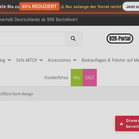
ale
|
65% REDUZIERT
|
Bis zu
⚠️ Nur solange der Vorrat reicht
Jetzt 
nerhalb Deutschlands ab 99€ Bestellwert
folgreich versendete Bestellungen
 mit Klarna, PayPal & Amazon Pay
nerhalb Deutschlands ab 99€ Bestellwert
folgreich versendete Bestellungen
 mit Klarna, PayPal & Amazon Pay
nerhalb Deutschlands ab 99€ Bestellwert
ing
Sofa MITCH
Accessoires
Bankauflagen & Polster auf M
Kundenfotos
Neu
SALE
50x50cm bunt design
Diese
🔥
berei