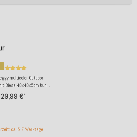
ur
Peggy multicolor Outdoor
mit Biese 40x40x5cm bunt
design
29,99 €
*
erzeit: ca. 5-7 Werktage