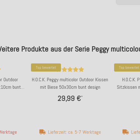
eitere Produkte aus der Serie Peggy multicolo
Top bewertet
Top bewertet
or Outdoor
H.O.C.K. Peggy multicolor Outdoor Kissen
H.O.C.K. 
x10cm bunt
mit Biese 50x30cm bunt design
Sitzkissen 
29,99 €
*
 Werktage
Lieferzeit: ca. 5-7 Werktage
Lief