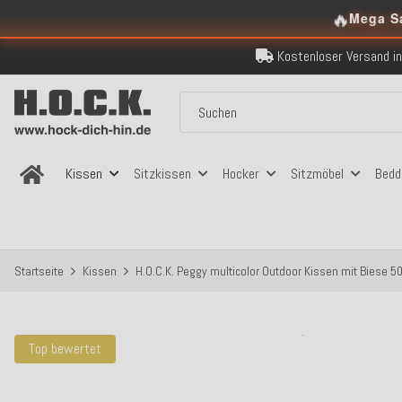
🔥
Mega S
Kostenloser Versand in
Über 120.000 er
Sicher bezahlen
Kostenloser Versand in
Über 120.000 er
Sicher bezahlen
Kostenloser Versand in
Kissen
Sitzkissen
Hocker
Sitzmöbel
Bedd
Startseite
Kissen
H.O.C.K. Peggy multicolor Outdoor Kissen mit Biese 
Top bewertet