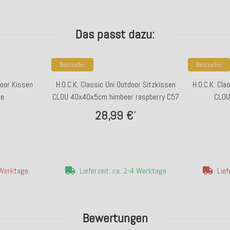
Das passt dazu:
Bestseller
Bestseller
door Kissen
H.O.C.K. Classic Uni Outdoor Sitzkissen
H.O.C.K. Cla
me
CLOU 40x40x5cm himbeer raspberry C57
CLOU
28,99 €
*
4 Werktage
Lieferzeit: ca. 2-4 Werktage
Lief
Bewertungen