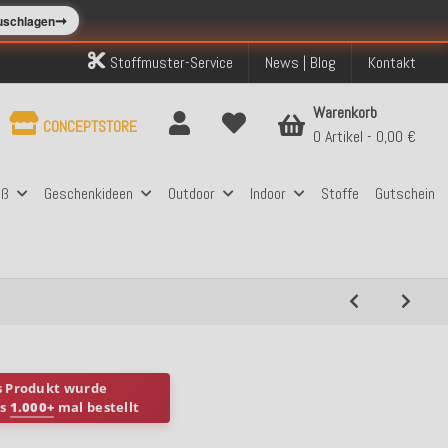
➞
zuschlagen
Stoffmuster-Service
News | Blog
Kontakt
Warenkorb
CONCEPTSTORE
0 Artikel
0,00 €
aß
Geschenkideen
Outdoor
Indoor
Stoffe
Gutschein
s Produkt wurde
ts
1.000+
mal bestellt