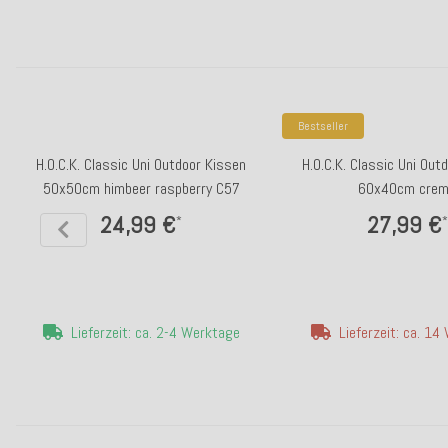
Bestseller
H.O.C.K. Classic Uni Outdoor Kissen
H.O.C.K. Classic Uni Out
50x50cm himbeer raspberry C57
60x40cm cre
24,99 €
27,99 €
*
*
Lieferzeit: ca. 2-4 Werktage
Lieferzeit: ca. 1