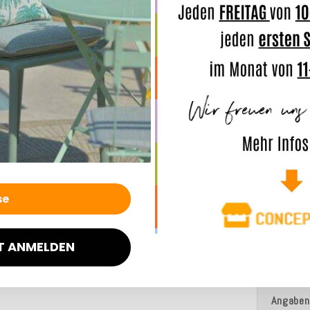
leichte
und den 
Bei Dau
auch Was
TIPP: we
trennt d
Sonne tr
werden, 
lichtech
Schimme
T ANMELDEN
Merkmal
Angaben