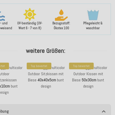
- und
UV-beständig (UV-
Bezugsstoff:
Pflegeleicht &
bweisend
Wert 6 - 7 von 8)
Ökotex 100
waschbar
weitere Größen:
rtet
Top bewertet
Top bewertet
eggy multicolor
H.O.C.K. Peggy multicolor
H.O.C.K. Peggy multicolor
utdoor
Outdoor Sitzkissen mit
Outdoor Kissen mit
tzenkissen
Biese
40x40x5cm
bunt
Biese
50x30cm
bunt
x10cm
bunt
design
design
design
ibung