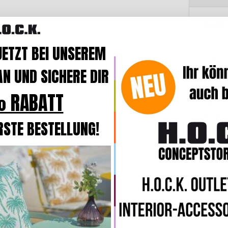
Produk
Das Kis
JETZT BEI UNSEREM
Qualität
wasser
N UND SICHERE DIR
Standar
 RABATT
Die Kiss
Hochbaus
RSTE BESTELLUNG!
Rückste
Die Kis
flexibel
eingeset
Indoor
u
ANMERK
Unsere 