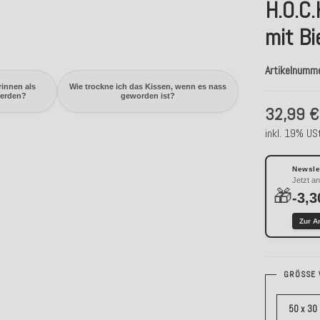
H.O.C.
mit B
Artikelnumm
innen als
Wie trockne ich das Kissen, wenn es nass
werden?
geworden ist?
32,99 €
inkl. 19% USt
Newslet
Jetzt a
🎁
-3,3
Zur A
GRÖSSE 
50 x 30