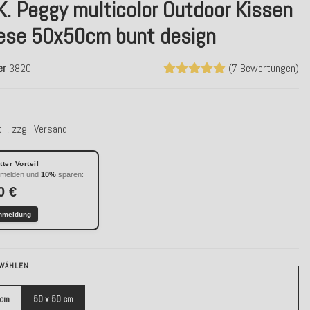
K. Peggy multicolor Outdoor Kissen
iese 50x50cm bunt design
er
3820
(7 Bewertungen)
. , zzgl.
Versand
ter Vorteil
nmelden und
10%
sparen:
0 €
nmeldung
WÄHLEN
 cm
50 x 50 cm