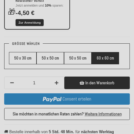
Newsletter Vorteil
Jetzt anmelden und
10%
sparen:
🎁
-4,50 €
Zur Anmeldung
GRÖSSE WÄHLEN
50 x 30 cm
50 x 50 cm
50 x 50 cm
60 x 60 cm
In den Warenkorb
Consent erteilen
Sie möchten in monatlichen Raten zahlen?
Weitere Informationen
🚚 Bestelle innerhalb von
5 Std. 48 Min.
für
nächsten Werktag