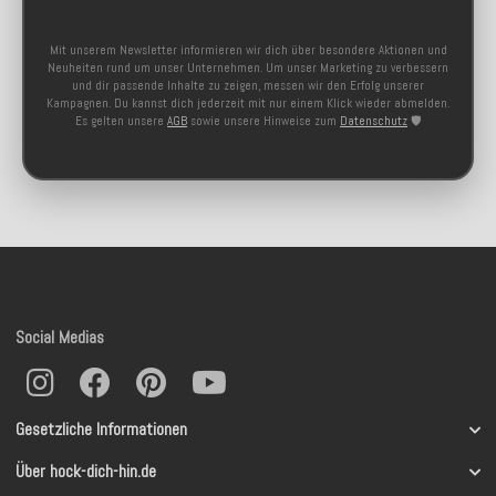
Mit unserem Newsletter informieren wir dich über besondere Aktionen und
Neuheiten rund um unser Unternehmen. Um unser Marketing zu verbessern
und dir passende Inhalte zu zeigen, messen wir den Erfolg unserer
Kampagnen. Du kannst dich jederzeit mit nur einem Klick wieder abmelden.
Es gelten unsere
AGB
sowie unsere Hinweise zum
Datenschutz
🛡️
Social Medias
Gesetzliche Informationen
Über hock-dich-hin.de