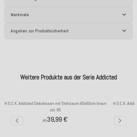
Merkmale
Angaben zur Produktsicherheit
Weitere Produkte aus der Serie Addicted
H.O.C.K. Addicted Dekokissen mit Stehsaum 60x60cm braun
H.O.C.K. Addi
col. 05
39,99 €
*
ab