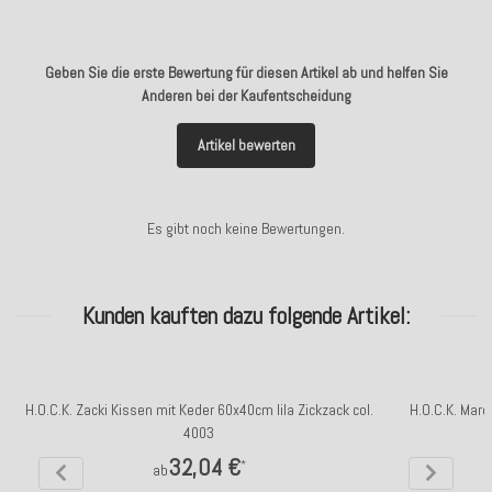
Geben Sie die erste Bewertung für diesen Artikel ab und helfen Sie
Anderen bei der Kaufentscheidung
Artikel bewerten
Es gibt noch keine Bewertungen.
Kunden kauften dazu folgende Artikel:
H.O.C.K. Zacki Kissen mit Keder 60x40cm lila Zickzack col.
H.O.C.K. Marc
4003
32,04 €
*
ab