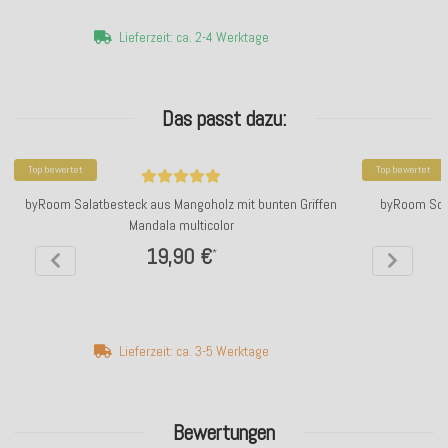
Lieferzeit: ca. 2-4 Werktage
Das passt dazu:
Top bewertet
Top bewertet
byRoom Salatbesteck aus Mangoholz mit bunten Griffen
byRoom Sch
Mandala multicolor
19,90 €
*
Lieferzeit: ca. 3-5 Werktage
Bewertungen