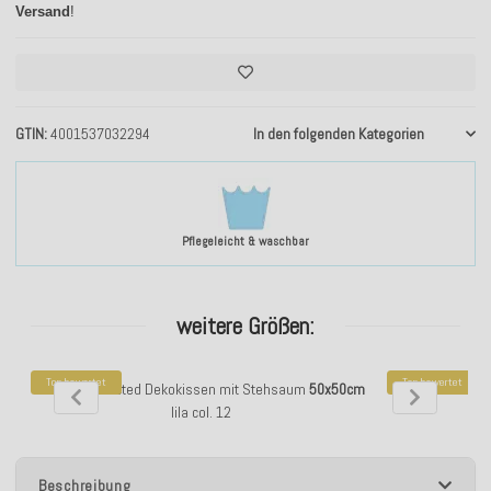
Versand
!
GTIN
4001537032294
In den folgenden Kategorien
Pflegeleicht & waschbar
weitere Größen:
Top bewertet
Top bewertet
H.O.C.K. Addicted Dekokissen mit Stehsaum
50x50cm
H.O.C.K. Addic
lila col. 12
Beschreibung