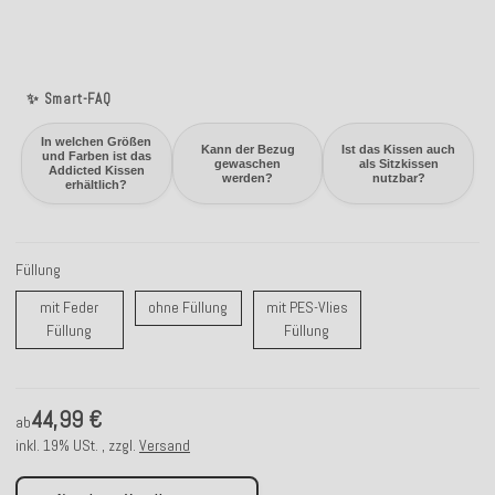
✨ Smart-FAQ
In welchen Größen
Kann der Bezug
Ist das Kissen auch
und Farben ist das
gewaschen
als Sitzkissen
Addicted Kissen
werden?
nutzbar?
erhältlich?
Füllung
ohne Füllung
mit Feder
ohne Füllung
mit PES-Vlies
mit Feder Füllung
mit PES-Vlies Füllung
Füllung
Füllung
44,99 €
ab
inkl. 19% USt. , zzgl.
Versand