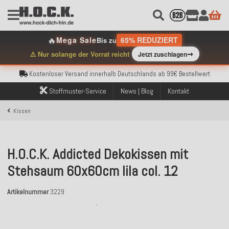
🔥
Mega Sale
65% REDUZIERT
Bis zu
➞
⚠️ Nur solange der Vorrat reicht
Jetzt zuschlagen
Kostenloser Versand innerhalb Deutschlands ab 99€ Bestellwert
Über 120.000 erfolgreich versendete Bestellungen
Sicher bezahlen mit Klarna, PayPal & Amazon Pay
Stoffmuster-Service
News | Blog
Kontakt
Kostenloser Versand innerhalb Deutschlands ab 99€ Bestellwert
Über 120.000 erfolgreich versendete Bestellungen
Kissen
Sicher bezahlen mit Klarna, PayPal & Amazon Pay
Kostenloser Versand innerhalb Deutschlands ab 99€ Bestellwert
H.O.C.K. Addicted Dekokissen mit
Stehsaum 60x60cm lila col. 12
Artikelnummer
3229