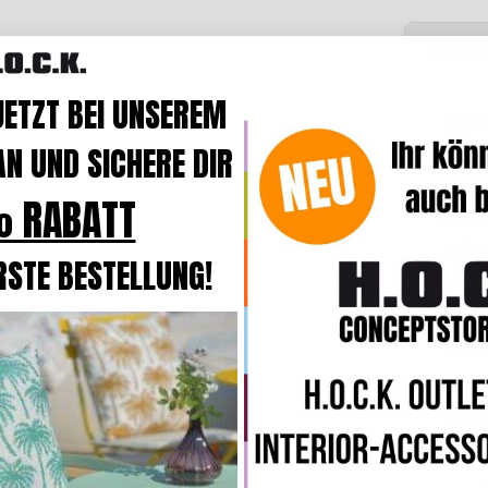
Beschre
JETZT BEI UNSEREM
Produ
N UND SICHERE DIR
Das e
über z
 RABATT
Addict
auch g
RSTE BESTELLUNG!
Das Ki
changi
eingew
Diese 
mache
Ein ed