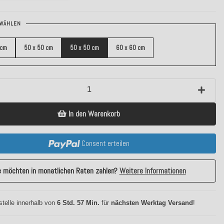
WÄHLEN
 cm
50 x 50 cm
50 x 50 cm
60 x 60 cm
In den Warenkorb
Consent erteilen
e möchten in monatlichen Raten zahlen?
Weitere Informationen
stelle innerhalb von
6 Std. 57 Min.
für
nächsten Werktag Versand
!