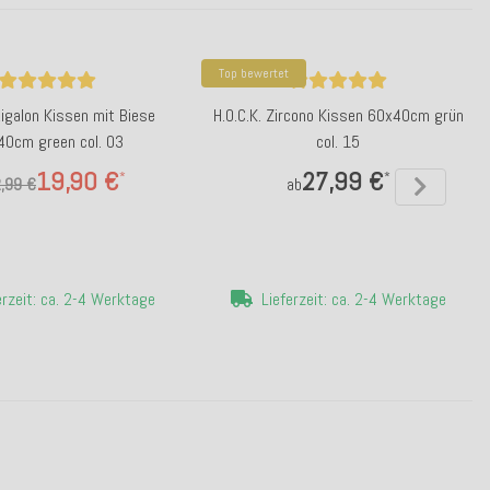
Top bewertet
Rigalon Kissen mit Biese
H.O.C.K. Zircono Kissen 60x40cm grün
0cm green col. 03
col. 15
19,90 €
27,99 €
*
*
,99 €
ab
erzeit: ca. 2-4 Werktage
Lieferzeit: ca. 2-4 Werktage