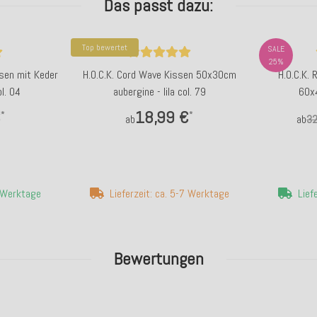
Das passt dazu:
Top bewertet
SALE
25%
ssen mit Keder
H.O.C.K. Cord Wave Kissen 50x30cm
H.O.C.K. 
l. 04
aubergine - lila col. 79
60x4
€
18,99 €
*
*
ab
ab
32
4 Werktage
Lieferzeit: ca. 5-7 Werktage
Lief
Bewertungen