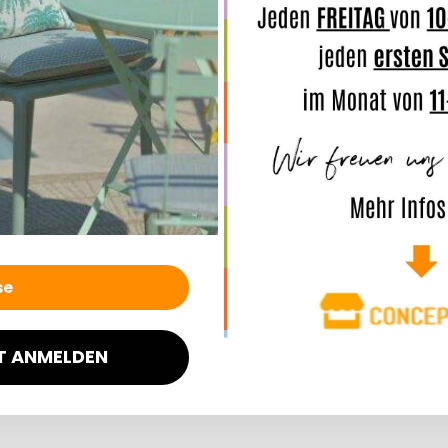
verseh
und s
Der Be
abnehm
In der
komfor
Online
entsch
Merkmal
T ANMELDEN
Angaben