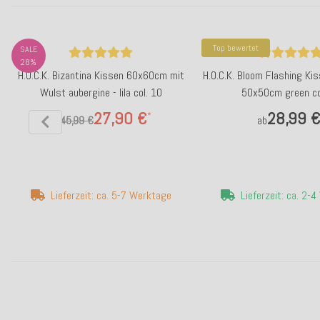
Top bewertet
SALE
28%
H.O.C.K. Bizantina Kissen 60x60cm mit
H.O.C.K. Bloom Flashing Ki
Wulst aubergine - lila col. 10
50x50cm green co
27,90 €
28,99 
*
ab
45,99 €
ab
Lieferzeit: ca. 5-7 Werktage
Lieferzeit: ca. 2-