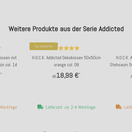
Weitere Produkte aus der Serie Addicted
Top bewertet
kissen mit
H.O.C.K. Addicted Dekokissen 50x50cm
H.O.C.K.
n col. 14
orange col. 08
Stehsaum 50
€
18,99 €
*
*
ab
7 Werktage
Lieferzeit: ca. 2-4 Werktage
Lief