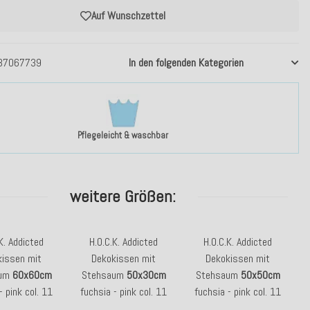
Auf Wunschzettel
37067739
In den folgenden Kategorien
Pflegeleicht & waschbar
weitere Größen:
K. Addicted
H.O.C.K. Addicted
H.O.C.K. Addicted
kissen mit
Dekokissen mit
Dekokissen mit
aum
60x60cm
Stehsaum
50x30cm
Stehsaum
50x50cm
- pink col. 11
fuchsia - pink col. 11
fuchsia - pink col. 11