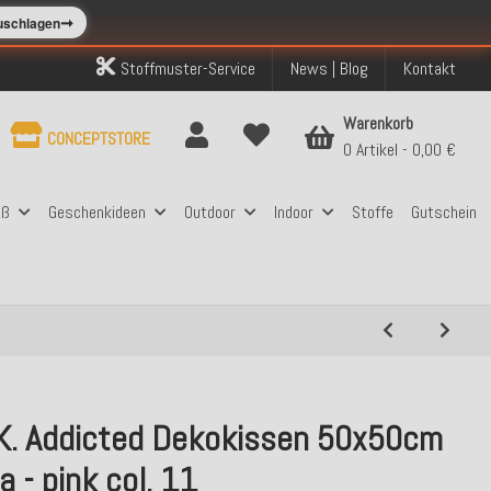
➞
zuschlagen
Stoffmuster-Service
News | Blog
Kontakt
Warenkorb
CONCEPTSTORE
0 Artikel
0,00 €
aß
Geschenkideen
Outdoor
Indoor
Stoffe
Gutschein
.K. Addicted Dekokissen 50x50cm
a - pink col. 11