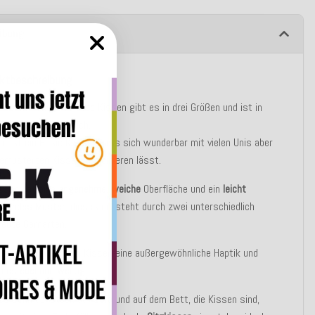
ibung
ktbeschreibung
del anmutende
Addicted
Kissen gibt es in drei Größen und ist in
wölf Farben erhältlich.
ed ist ein Basic Kissen, dass sich wunderbar mit vielen Unis aber
emusterten Kissen kombinieren lässt.
ssen hat eine
angenehme
,
weiche
Oberfläche und ein
leicht
erendes Muster
, dieses entsteht durch zwei unterschiedlich
ebte Garnarten.
Garne verleihen dem Kissen eine außergewöhnliche Haptik und
n es
edel
und
wertig
.
les Schmuckstück auf Sofa und auf dem Bett, die Kissen sind,