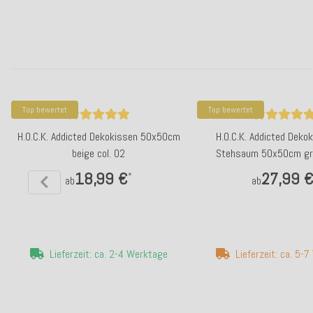
Top bewertet
Top bewertet
H.O.C.K. Addicted Dekokissen 50x50cm
H.O.C.K. Addicted Deko
beige col. 02
Stehsaum 50x50cm grü
18,99 €
27,99 
*
ab
ab
Lieferzeit: ca. 2-4 Werktage
Lieferzeit: ca. 5-