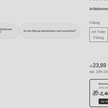
Artikelnumm
Füllung
Sitzkissen
mit Feder
Ist der Bezug abnehmbar und waschbar?
?
mi
Füllung
23,99
ab
inkl. 19% USt
Newslet
Jetzt a
🎁
-2,4
Zur A