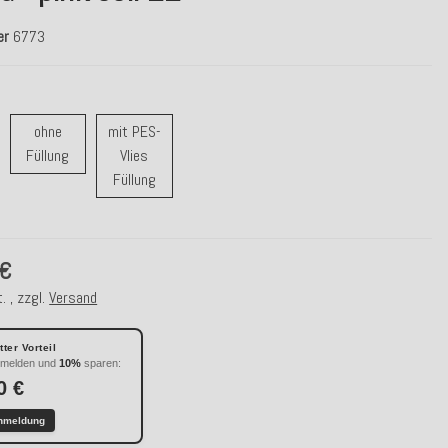
er
6773
ohne
mit PES-
t Feder Füllung
ohne Füllung
Füllung
Vlies
mit PES-Vlies Füllung
Füllung
 €
. , zzgl.
Versand
ter Vorteil
nmelden und
10%
sparen:
0 €
nmeldung