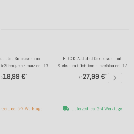
 Addicted Sofakissen mit
H.O.C.K. Addicted Dekokissen mit
x30cm gelb - maiz col. 13
Stehsaum 50x50cm dunkelblau col. 17
18,99 €
27,99 €
*
*
ab
ab
erzeit: ca. 5-7 Werktage
Lieferzeit: ca. 2-4 Werktage