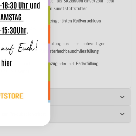
en mit einer Federfüllung, auch als
Sitzkissen
einsetzbar, ideal
ehr
komfortabel
auf modernen Kunststoffstühlen.
zug ist mit einem verdeckt eingenähten
Reißverschluss
bar und bei
30°C
waschbar.
 Basic Variante besteht die Füllung aus einer hochwertigen
tablen silikonisierten
Polyesterhochbauschvliesfüllung
.
 zu bestellen auch nur als
Bezug
oder inkl.
Federfüllung
,
eiden Sie selbst!
e
 zur Produktsicherheit