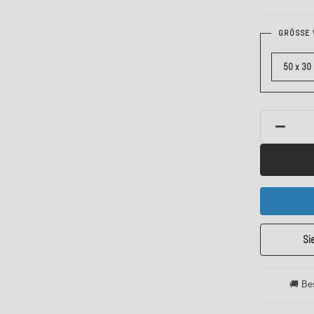
GRÖSSE 
50 x 30
Si
🚚 Be