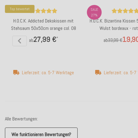
Top bewertet
SALE
27%
H.O.C.K. Addicted Dekokissen mit
H.O.C.K. Bizantina Kissen
Stehsaum 50x50cm orange col. 08
Wulst bordeaux - rot
27,99 €
19,9
*
ab
ab
33,99 €
Lieferzeit: ca. 5-7 Werktage
Lieferzeit: ca. 5-
Alle Bewertungen:
Wie funktionieren Bewertungen?