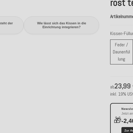
rost t
Artikelnumm
teht der
Wie lässt sich das Kissen in die
Einrichtung integrieren?
Kissen-Füll
Feder /
Daunenfül
Fede
lung
23,99
ab
inkl. 19% USt
Newslet
Jetzt a
🎁
-2,4
Zur A