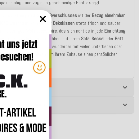
apazierfähige und zugleich geschmeidige Haptik sorgt.
es
verdeckt eingenähten Reißverschlusses
ist der
Bezug abnehmbar
 30°C waschbar
. So bleibt Ihr
Dekokissen
stets frisch und sauber.
in vielseitiges
Wohnaccessoire
, das sich nahtlos in jede
Einrichtung
und für zusätzliche Gemütlichkeit auf Ihrem
Sofa
,
Sessel
oder
Bett
Diese
Zierkissen
lassen sich wunderbar mit vielen unifarbenen oder
erten
Kissen
kombinieren, um Ihrem Zuhause einen persönlichen
 verleihen.
e
 zur Produktsicherheit