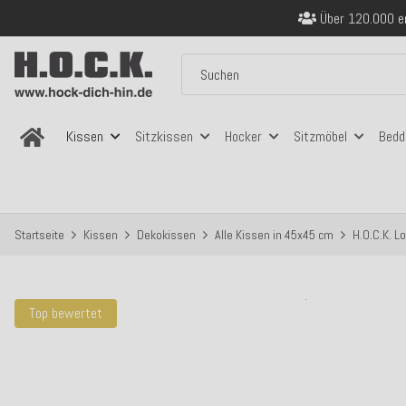
Über 120.000 er
Sicher bezahlen
Kostenloser Versand in
Über 120.000 er
Sicher bezahlen
Kostenloser Versand in
Kissen
Sitzkissen
Hocker
Sitzmöbel
Bedd
Startseite
Kissen
Dekokissen
Alle Kissen in 45x45 cm
H.O.C.K. L
Top bewertet