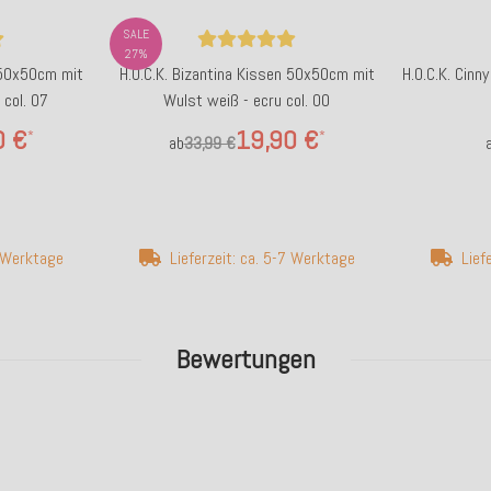
SALE
27%
 50x50cm mit
H.O.C.K. Bizantina Kissen 50x50cm mit
H.O.C.K. Cinn
 col. 07
Wulst weiß - ecru col. 00
0 €
19,90 €
*
*
ab
33,99 €
7 Werktage
Lieferzeit: ca. 5-7 Werktage
Lief
Bewertungen