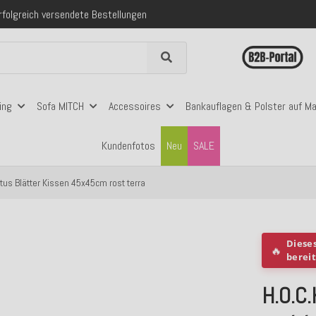
folgreich versendete Bestellungen
 mit Klarna, PayPal & Amazon Pay
nerhalb Deutschlands ab 99€ Bestellwert
folgreich versendete Bestellungen
 mit Klarna, PayPal & Amazon Pay
nerhalb Deutschlands ab 99€ Bestellwert
ing
Sofa MITCH
Accessoires
Bankauflagen & Polster auf M
Kundenfotos
Neu
SALE
otus Blätter Kissen 45x45cm rost terra
Diese
🔥
berei
H.O.C