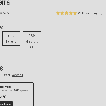
erra
er
5453
(3 Bewertungen)
ung
ohne
PES-
ohne Füllung
Füllung
Vliesfüllu
r / Daunenfüllung
PES-Vliesfüllung
ng
 €
. , zzgl.
Versand
ter Vorteil
nmelden und
10%
sparen:
0 €
nmeldung