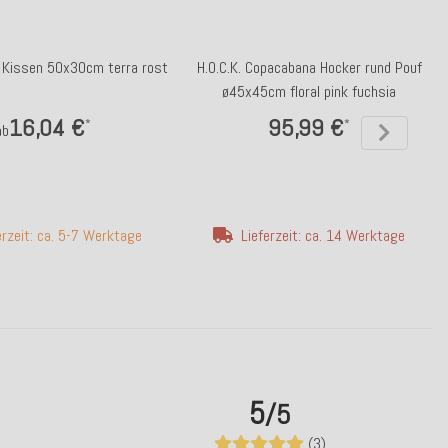
y Kissen 50x30cm terra rost
H.O.C.K. Copacabana Hocker rund Pouf
ø45x45cm floral pink fuchsia
16,04 €
95,99 €
*
*
ab
erzeit: ca. 5-7 Werktage
Lieferzeit: ca. 14 Werktage
5
/5
(3)