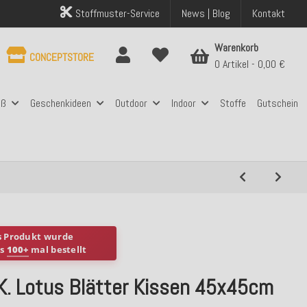
Stoffmuster-Service
News | Blog
Kontakt
Warenkorb
CONCEPTSTORE
0 Artikel
0,00 €
aß
Geschenkideen
Outdoor
Indoor
Stoffe
Gutschein
s Produkt wurde
ts
100+
mal bestellt
.K. Lotus Blätter Kissen 45x45cm