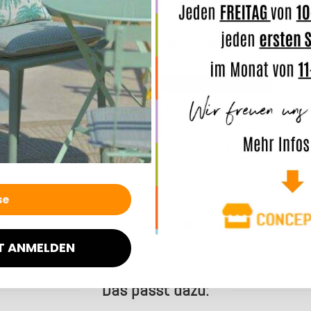
Weitere Produkte aus der Serie Lotus
Momentan nicht verfügbar
C.K. Lotus Blätter Kissen 45x45cm
H.O.C.K. Lotus Blätter Kissen 45
petrol
gold
18,04 €
18,04 €
*
*
ab
ab
Lieferzeit: ca. 5-7 Werktage
Lieferzeit: ca. 14 Werktag
T ANMELDEN
Das passt dazu: