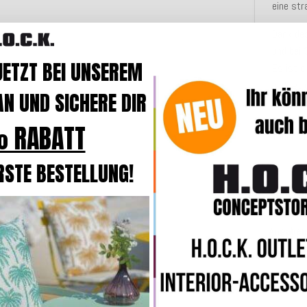
eine str
Dank d
und
bei
JETZT BEI UNSEREM
Es ist e
einfügt 
N UND SICHERE DIR
sorgt. 
gemust
 RABATT
Touch zu
RSTE BESTELLUNG!
Merkmal
Angaben