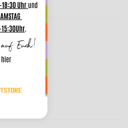
x45cm
e