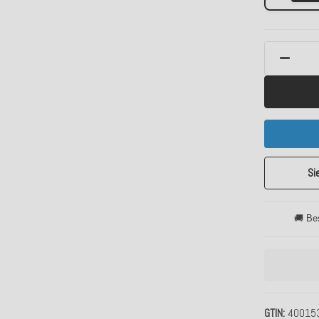
Si
🚚 Be
GTIN
40015