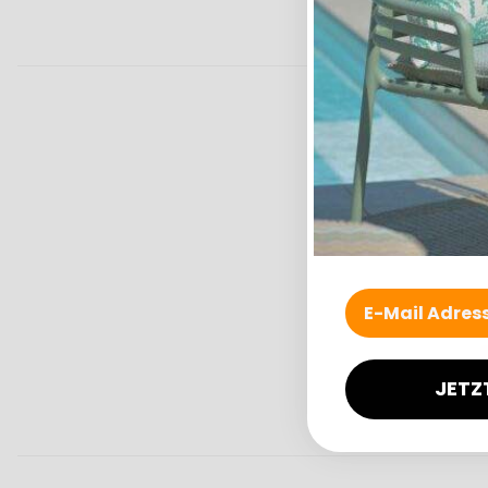
H.O.
JETZ