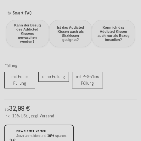
✨ Smart-FAQ
Kann der Bezug
Ist das Addicted
Kann ich das
des Addicted
Kissen auch als
Addicted Kissen
Kissens
Sitzkissen
auch nur als Bezug
gewaschen
geeignet?
bestellen?
werden?
Füllung
ohne Füllung
mit Feder
ohne Füllung
mit PES-Vlies
mit Feder Füllung
mit PES-Vlies Füllung
Füllung
Füllung
32,99 €
ab
inkl. 19% USt. , zzgl.
Versand
Newsletter Vorteil
Jetzt anmelden und
10%
sparen: