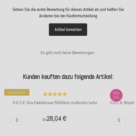
Geben Sie die erste Bewertung für diesen Artikel ab und helfen Sie
Anderen bei der Kaufentscheidung
Artikel bewerten
Es gibt noch keine Bewertungen.
Kunden kauften dazu folgende Artikel:
Top bewertet
SALE
27%
H.O.C.K. Kira Dekokissen 50x50cm multicolor boho
H.O.C.K. Bizant
28,04 €
*
ab