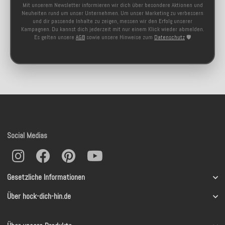
Mit unserem Newsletter informieren wir dich über besondere Aktionen und
Neuheiten rund um unser Unternehmen. Um unser Marketing zu verbessern
und dir passende Inhalte zu zeigen, messen wir den Erfolg unserer
Kampagnen. Du kannst dich jederzeit mit nur einem Klick wieder abmelden.
Es gelten unsere
AGB
sowie unsere Hinweise zum
Datenschutz
🛡️
Social Medias
Gesetzliche Informationen
Über hock-dich-hin.de