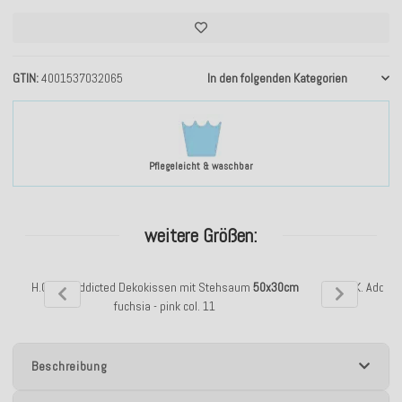
GTIN
4001537032065
In den folgenden Kategorien
Pflegeleicht & waschbar
weitere Größen:
H.O.C.K. Addicted Dekokissen mit Stehsaum
50x30cm
H.O.C.K. Addic
fuchsia - pink col. 11
Beschreibung