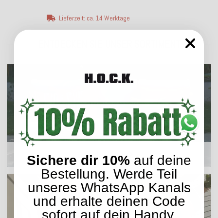
Lieferzeit: ca. 14 Werktage
ENTDECKEN SIE UNSER SORTIMENT
Outdoor Kissen
Sichere dir 10%
auf deine
Bestellung. Werde Teil
unseres WhatsApp Kanals
und erhalte deinen Code
sofort auf dein Handy.