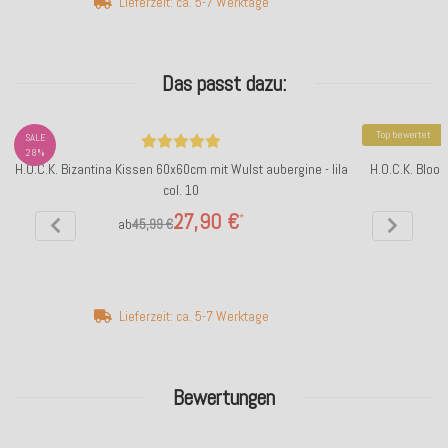
Lieferzeit: ca. 5-7 Werktage
Das passt dazu:
Top bewertet
SALE
28%
H.O.C.K. Bizantina Kissen 60x60cm mit Wulst aubergine - lila
H.O.C.K. Bloo
col. 10
27,90 €
*
ab
45,99 €
Lieferzeit: ca. 5-7 Werktage
Bewertungen