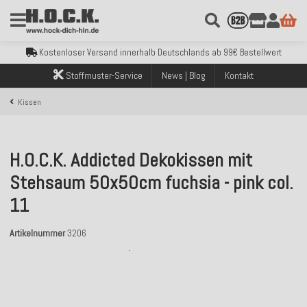
Kostenloser Versand innerhalb Deutschlands ab 99€ Bestellwert
Über 120.000 erfolgreich versendete Bestellungen
Sicher bezahlen mit Klarna, PayPal & Amazon Pay
Kostenloser Versand innerhalb Deutschlands ab 99€ Bestellwert
Über 120.000 erfolgreich versendete Bestellungen
Stoffmuster-Service
News | Blog
Kontakt
Sicher bezahlen mit Klarna, PayPal & Amazon Pay
Kostenloser Versand innerhalb Deutschlands ab 99€ Bestellwert
Kissen
H.O.C.K. Addicted Dekokissen mit
Stehsaum 50x50cm fuchsia - pink col.
11
Artikelnummer
3206