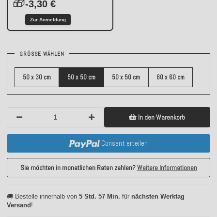
🎁
-3,30 €
Zur Anmeldung
GRÖSSE WÄHLEN
50 x 30 cm
50 x 50 cm
50 x 50 cm
60 x 60 cm
In den Warenkorb
Consent erteilen
Sie möchten in monatlichen Raten zahlen?
Weitere Informationen
🚚 Bestelle innerhalb von
5 Std. 57 Min.
für
nächsten Werktag
Versand
!