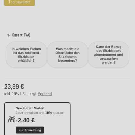
Top bewertet
✨ Smart-FAQ
Kann der Bezug
In welchen Farben
Was macht die
des Sitzkissens
ist das Addicted
Oberfläche des
abgenommen und
Sitzkissen
Sitzkissens
gewaschen
erhältlich?
besonders?
werden?
23,99 €
inkl. 19% USt. , zzgl.
Versand
Newsletter Vorteil
Jetzt anmelden und
10%
sparen:
🎁
-2,40 €
Zur Anmeldung