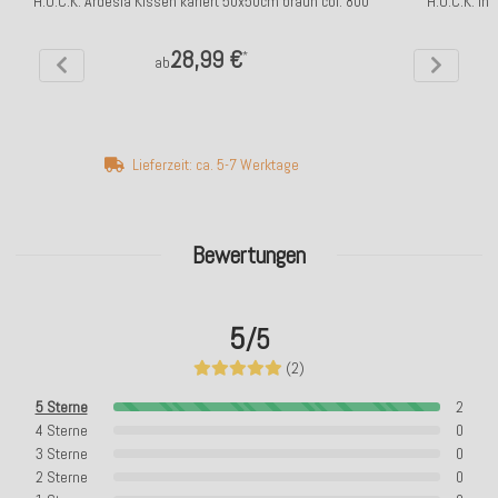
H.O.C.K. Ardesia Kissen kariert 50x50cm braun col. 800
H.O.C.K. In
28,99 €
*
ab
Lieferzeit: ca. 5-7 Werktage
Bewertungen
5
/5
(2)
5 Sterne
2
4 Sterne
0
3 Sterne
0
2 Sterne
0