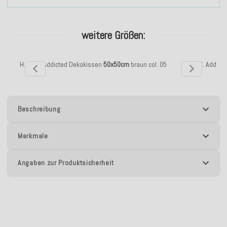
weitere Größen:
H.O.C.K. Addicted Dekokissen
50x50cm
braun col. 05
H.O.C.K. Addic
Beschreibung
Merkmale
Angaben zur Produktsicherheit