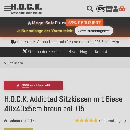
Kostenloser Versand innerhalb Deutschlands ab 99€ Bestellwert
🔥
Mega Sale
65% REDUZIERT
Bis zu
Über 120.000 erfolgreich versendete Bestellungen
➞
⚠️ Nur solange der Vorrat reicht
Jetzt zuschlagen
Sicher bezahlen mit Klarna, PayPal & Amazon Pay
Kostenloser Versand innerhalb Deutschlands ab 99€ Bestellwert
Über 120.000 erfolgreich versendete Bestellungen
Sicher bezahlen mit Klarna, PayPal & Amazon Pay
Stoffmuster-Service
News | Blog
Kontakt
Kostenloser Versand innerhalb Deutschlands ab 99€ Bestellwert
Sitzkissen
🔥
100+
mal bestellt
H.O.C.K. Addicted Sitzkissen mit Biese
40x40x5cm braun col. 05
Artikelnummer
3190
(2 Bewertungen)