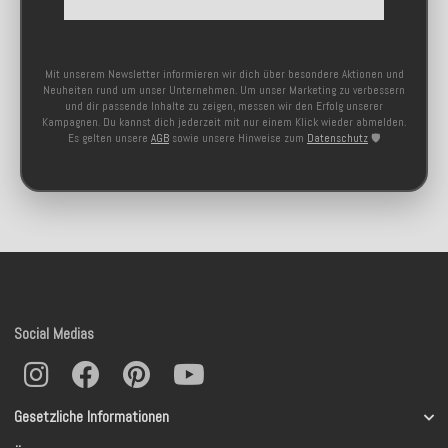
Mit unserem Newsletter informieren wir dich über besondere Aktionen und
Neuheiten rund um unser Unternehmen. Um unser Marketing zu verbessern
und dir passende Inhalte zu zeigen, messen wir den Erfolg unserer
Kampagnen. Du kannst dich jederzeit mit nur einem Klick wieder abmelden.
Es gelten unsere
AGB
sowie unsere Hinweise zum
Datenschutz
🛡️
Social Medias
Gesetzliche Informationen