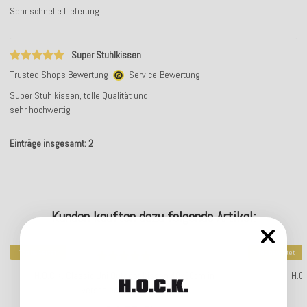
Sehr schnelle Lieferung
Super Stuhlkissen
Trusted Shops Bewertung
Service-Bewertung
Super Stuhlkissen, tolle Qualität und
sehr hochwertig
Einträge insgesamt: 2
Kunden kauften dazu folgende Artikel:
Top bewertet
Top bewertet
H.O.C.K. Classic Uni Outdoor Kissen 40x30cm in
H.O
verschiedenen Farben