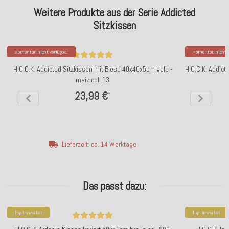
Weitere Produkte aus der Serie Addicted
Sitzkissen
Momentan nicht verfügbar
Momentan nicht v
H.O.C.K. Addicted Sitzkissen mit Biese 40x40x5cm gelb -
H.O.C.K. Addict
maiz col. 13
23,99 €
*
Lieferzeit: ca. 14 Werktage
Das passt dazu:
Top bewertet
Top bewertet