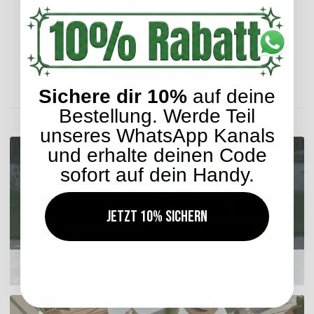
14,90 €
*
ab
Lieferzeit: ca. 2-4 Werktage
Sichere dir 10%
auf deine
ENTDECKEN SIE UNSER SORTIMENT
Bestellung. Werde Teil
unseres WhatsApp Kanals
und erhalte deinen Code
sofort auf dein Handy.
Jetzt 10% sichern
Outdoor Kissen