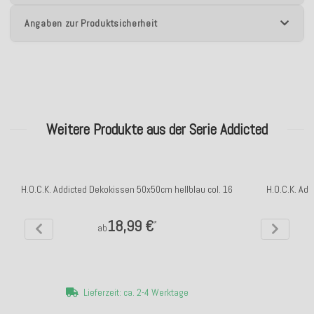
Angaben zur Produktsicherheit
Weitere Produkte aus der Serie Addicted
H.O.C.K. Addicted Dekokissen 50x50cm hellblau col. 16
H.O.C.K. Ad
18,99 €
*
ab
Lieferzeit: ca. 2-4 Werktage