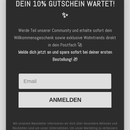
DEIN 10% GUTSCHEIN WARTET!
✨
Werde Teil unserer Community und erhalte sofort dein
Willkommensgeschenk sowie exklusive Wohntrends direkt
in dein Postfach 🚀
Melde dich jetzt an und spare sofort bei deiner ersten
Bestellung!
🎁
Email
ANMELDEN
Mit unserem Newsletter informieren wir dich über besondere Aktionen und
Neuheiten rund um unser Unternehmen. Um unser Marketing zu verbessern