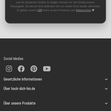
und dir passende Inhalte zu zeigen, messen wir den Erfolg unserer
Kampagnen. Du kannst dich jederzeit mit nur einem Klick wieder abmelden.
Es gelten unsere
AGB
sowie unsere Hinweise zum
Datenschutz
🛡️
Social Medias
Gesetzliche Informationen
Über hock-dich-hin.de
Über unsere Produkte