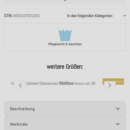
GTIN
4001537032263
In den folgenden Kategorien
Pflegeleicht & waschbar
weitere Größen:
Top bewertet
H.O.C.K. Addicted Dekokissen
50x50cm
braun col. 05
H.O.C.K. Addi
Beschreibung
Merkmale