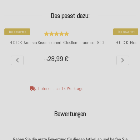
Das passt dazu:
Top bewertet
Top bewertet
H.O.C.K. Ardesia Kissen kariert 60x40cm braun col. 800
H.O.C.K. Bloo
28,99 €
*
ab
Lieferzeit: ca. 14 Werktage
Bewertungen
Geben Sie die erste Bewertung für diesen Artikel ab und helfen Sie