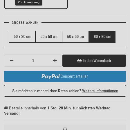
Zur Anmeldung
GRÖSSE WÄHLEN
50 x 30 cm
50 x 50 cm
50 x 50 cm
60 x 60 cm
In den Warenkorb
Consent erteilen
Sie möchten in monatlichen Raten zahlen?
Weitere Informationen
🚚 Bestelle innerhalb von
1 Std. 28 Min.
für
nächsten Werktag
Versand
!