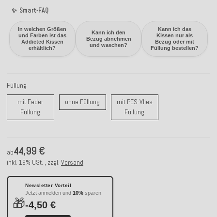
✨ Smart-FAQ
In welchen Größen
Kann ich das
Kann ich den
und Farben ist das
Kissen nur als
Bezug abnehmen
Addicted Kissen
Bezug oder mit
und waschen?
erhältlich?
Füllung bestellen?
Füllung
ohne Füllung
mit Feder
ohne Füllung
mit PES-Vlies
mit Feder Füllung
mit PES-Vlies Füllung
Füllung
Füllung
44,99 €
ab
inkl. 19% USt. , zzgl.
Versand
Newsletter Vorteil
Jetzt anmelden und
10%
sparen:
🎁
-4,50 €