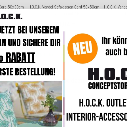
n Cord 50x30cm
H.O.C.K. Vandel Sofakissen Cord 50x50cm
H.O.C.K. Van
dunkelgrau col. 16
d
28,04 €
*
ab
JETZT BEI UNSEREM
N UND SICHERE DIR
 RABATT
4 Werktage
Lieferzeit: ca. 2-4 Werktage
Lief
RSTE BESTELLUNG!
Das passt dazu:
n Cord 50x30cm
H.O.C.K. Vandel Sofakissen Cord 50x30cm
H.O.C.K. Van
rosé
28,99 €
*