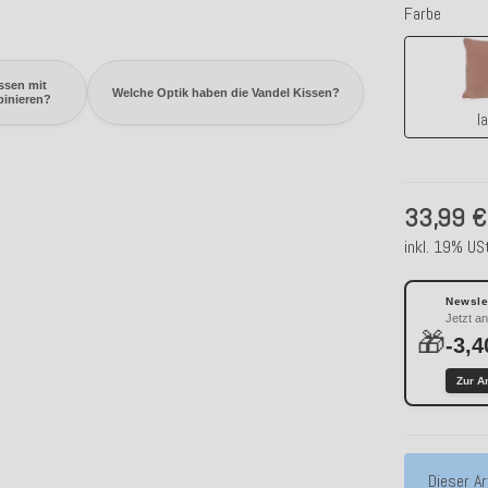
Farbe
ssen mit
Welche Optik haben die Vandel Kissen?
binieren?
l
33,99 €
inkl. 19% USt
Newslet
Jetzt a
🎁
-3,4
Zur A
x
Dieser Ar