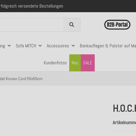
folgreich versendete Bestellungen
 mit Klarna, PayPal & Amazon Pay
nerhalb Deutschlands ab 99€ Bestellwert
folgreich versendete Bestellungen
 mit Klarna, PayPal & Amazon Pay
nerhalb Deutschlands ab 99€ Bestellwert
ing
Sofa MITCH
Accessoires
Bankauflagen & Polster auf M
Kundenfotos
Neu
SALE
ndel Kissen Cord 50x50cm
H.O.C
Artikelnumm