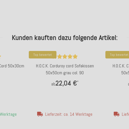
Kunden kauften dazu folgende Artikel:
Top bewertet
Top bewertet
n Cord 50x30cm
H.O.C.K. Corduroy cord Sofakissen
H.O.C.K. 
50x50cm grau col. 90
50x5
22,04 €
*
ab
4 Werktage
Lieferzeit: ca. 14 Werktage
Lief