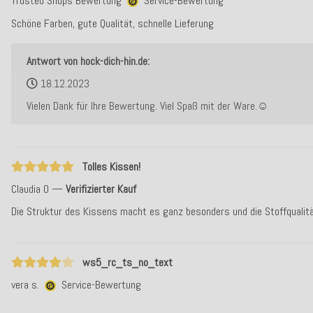
Trusted Shops Bewertung
Service-Bewertung
Schöne Farben, gute Qualität, schnelle Lieferung
Antwort von hock-dich-hin.de:
18.12.2023
Vielen Dank für Ihre Bewertung. Viel Spaß mit der Ware.☺️
Tolles Kissen!
Claudia O
Verifizierter Kauf
Die Struktur des Kissens macht es ganz besonders und die Stoffqualitä
ws5_rc_ts_no_text
vera s.
Service-Bewertung