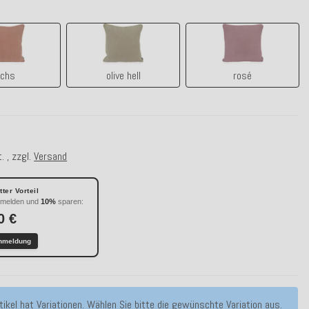
lachs
olive hell
rosé
achs
olive hell
rosé
. , zzgl.
Versand
ter Vorteil
nmelden und
10%
sparen:
0 €
nmeldung
tikel hat Variationen. Wählen Sie bitte die gewünschte Variation aus.