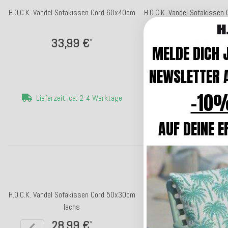
H.O.C.K. Vandel Sofakissen Cord 60x40cm
H.O.C.K. Vandel Sofakisse
33,99 €
28,99 €
*
*
MELDE DICH 
NEWSLETTER A
-10%
Lieferzeit: ca. 2-4 Werktage
Lieferzeit: ca. 2-
AUF DEINE E
H.O.C.K. Vandel Sofakissen Cord 50x30cm
H.O.C.K. Vandel Sofakisse
lachs
olive hell
28,99 €
28,99 €
*
*