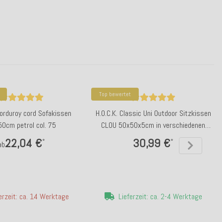
Top bewertet
Corduroy cord Sofakissen
H.O.C.K. Classic Uni Outdoor Sitzkissen
0cm petrol col. 75
CLOU 50x50x5cm in verschiedenen
Farben
22,04 €
30,99 €
*
*
ab
erzeit: ca. 14 Werktage
Lieferzeit: ca. 2-4 Werktage