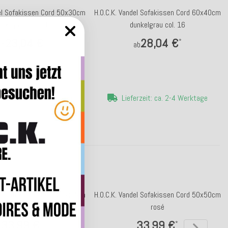
del Sofakissen Cord 50x30cm
H.O.C.K. Vandel Sofakissen Cord 60x40cm
unkelgrau col. 16
dunkelgrau col. 16
23,04 €
28,04 €
*
*
ab
ab
erzeit: ca. 2-4 Werktage
Lieferzeit: ca. 2-4 Werktage
del Sofakissen Cord 50x50cm
H.O.C.K. Vandel Sofakissen Cord 50x50cm
olive hell
rosé
33,99 €
33,99 €
*
*