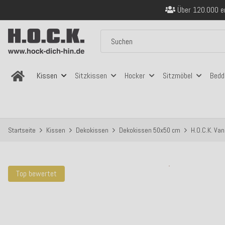
Über 120.000 er
Sicher bezahlen
Kostenloser Versand in
Über 120.000 er
Sicher bezahlen
Kostenloser Versand in
Kissen
Sitzkissen
Hocker
Sitzmöbel
Bedd
Startseite
Kissen
Dekokissen
Dekokissen 50x50 cm
H.O.C.K. Va
Top bewertet