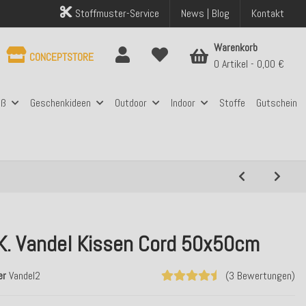
Stoffmuster-Service
News | Blog
Kontakt
Warenkorb
CONCEPTSTORE
0 Artikel
0,00 €
aß
Geschenkideen
Outdoor
Indoor
Stoffe
Gutschein
.K. Vandel Kissen Cord 50x50cm
er
Vandel2
(3 Bewertungen)