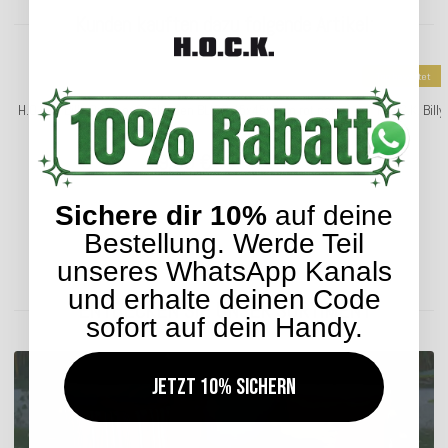
Kunden kauften dazu folgende Artikel:
Top bewertet
H.O.C.K. Billy Outdoor Sitzkissen BLISS 45x45x6cm rot nanu
H.O.C.K. Bil
29,99 €
*
Sichere dir 10%
auf deine
Bestellung. Werde Teil
Lieferzeit: ca. 5-7 Werktage
unseres WhatsApp Kanals
und erhalte deinen Code
ENTDECKEN SIE UNSER SORTIMENT
sofort auf dein Handy.
Jetzt 10% sichern