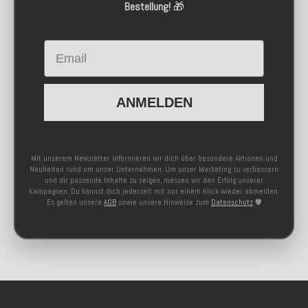
Bestellung!
🎁
Email
ANMELDEN
Mit unserem Newsletter informieren wir dich über besondere Aktionen und
Neuheiten rund um unser Unternehmen. Um unser Marketing zu verbessern
und dir passende Inhalte zu zeigen, messen wir den Erfolg unserer
Kampagnen. Du kannst dich jederzeit mit nur einem Klick wieder abmelden.
Es gelten unsere
AGB
sowie unsere Hinweise zum
Datenschutz
🛡️