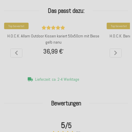
Das passt dazu:
Top bewertet
Top bewertet
H.O.C.K. Allam Outdoor Kissen kariert 50x50cm mit Biese
H.O.C.K. Ban
gelb nanu
36,99 €
*
Lieferzeit: ca. 2-4 Werktage
Bewertungen
5
/5