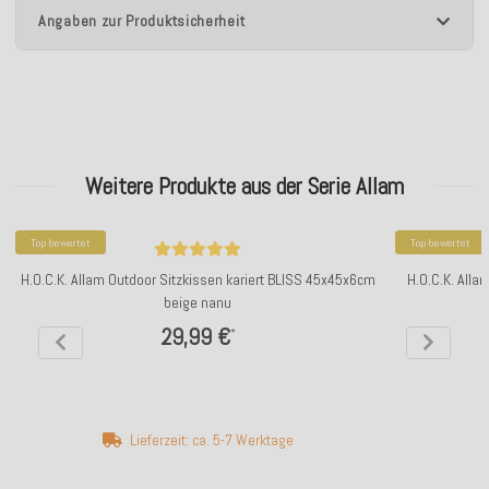
Angaben zur Produktsicherheit
Weitere Produkte aus der Serie Allam
Top bewertet
Top bewertet
H.O.C.K. Allam Outdoor Sitzkissen kariert BLISS 45x45x6cm
H.O.C.K. Alla
beige nanu
29,99 €
*
Lieferzeit: ca. 5-7 Werktage