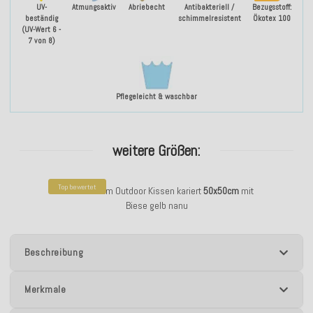
UV-
Atmungsaktiv
Abriebecht
Antibakteriell /
Bezugsstoff:
beständig
schimmelresistent
Ökotex 100
(UV-Wert 6 -
7 von 8)
Pflegeleicht & waschbar
weitere Größen:
Top bewertet
H.O.C.K. Allam Outdoor Kissen kariert
50x50cm
mit
Biese gelb nanu
Beschreibung
Merkmale