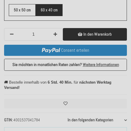
50 x 50 cm
60 x 40 cm
In den Warenkorb
Consent erteilen
Sie möchten in monatlichen Raten zahlen?
Weitere Informationen
🚚 Bestelle innerhalb von
6 Std. 40 Min.
für
nächsten Werktag
Versand
!
GTIN
4001537041784
In den folgenden Kategorien