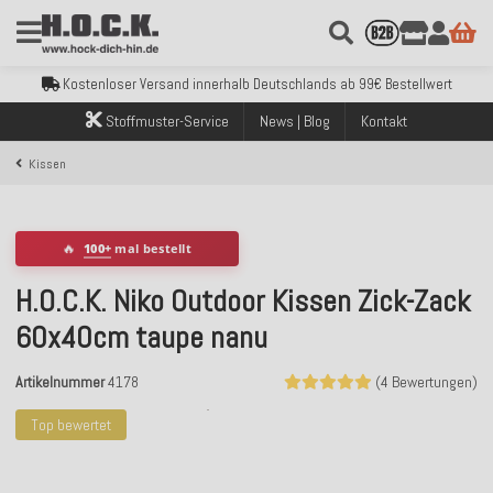
Kostenloser Versand innerhalb Deutschlands ab 99€ Bestellwert
Über 120.000 erfolgreich versendete Bestellungen
Sicher bezahlen mit Klarna, PayPal & Amazon Pay
Kostenloser Versand innerhalb Deutschlands ab 99€ Bestellwert
Über 120.000 erfolgreich versendete Bestellungen
Sicher bezahlen mit Klarna, PayPal & Amazon Pay
Stoffmuster-Service
News | Blog
Kontakt
Kostenloser Versand innerhalb Deutschlands ab 99€ Bestellwert
Kissen
🔥
100+
mal bestellt
H.O.C.K. Niko Outdoor Kissen Zick-Zack
60x40cm taupe nanu
Artikelnummer
4178
(4 Bewertungen)
Top bewertet