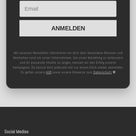
Email
ANMELDEN
Mit unserem Newsletter informieren wir dich über besondere Aktionen und
Neuheiten rund um unser Unternehmen. Um unser Marketing zu verbessern
und dir passende Inhalte zu zeigen, messen wir den Erfolg unserer
Kampagnen. Du kannst dich jederzeit mit nur einem Klick wieder abmelden.
Es gelten unsere
AGB
sowie unsere Hinweise zum
Datenschutz
🛡️
Social Medias