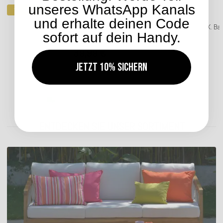
unseres WhatsApp Kanals
Top bewertet
und erhalte deinen Code
H.O.C.K. Baba Outdoor Kissen mit Keder 50x50cm natur
H.O.C.K. Ba
sofort auf dein Handy.
nanu
39,99 €
*
Jetzt 10% sichern
Lieferzeit: ca. 2-4 Werktage
ENTDECKEN SIE UNSER SORTIMENT