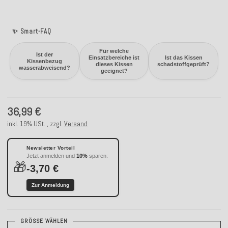
✨ Smart-FAQ
Für welche
Ist der
Einsatzbereiche ist
Ist das Kissen
Kissenbezug
dieses Kissen
schadstoffgeprüft?
wasserabweisend?
geeignet?
36,99 €
inkl. 19% USt. , zzgl.
Versand
Newsletter Vorteil
Jetzt anmelden und
10%
sparen:
🎁
-3,70 €
Zur Anmeldung
GRÖSSE WÄHLEN