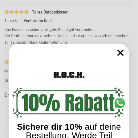
Tolles Outdoorkissen
Tanja M
Verifizierter Kauf
Das Kissen ist schön prall gefüllt und gut verarbeitet.
Der Stoff hat eine angenehme Haptik und ist optisch wirklich ansprechend.
Tolles Kissen, klare Kaufempfehlung.
Beste Qualität
Jadranka Rios F.
Service-Bewertung
Beste Qualität. Schöne Design.
Einträge insgesamt: 4
Sichere dir 10%
auf deine
Kunden kauften dazu folgende Artikel:
Bestellung. Werde Teil