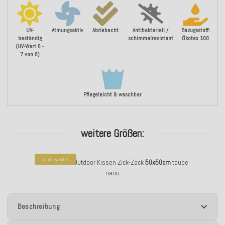
UV-
Atmungsaktiv
Abriebecht
Antibakteriell /
Bezugsstoff:
beständig
schimmelresistent
Ökotex 100
(UV-Wert 6 -
7 von 8)
Pflegeleicht & waschbar
weitere Größen:
Top bewertet
H.O.C.K. Niko Outdoor Kissen Zick-Zack
50x50cm
taupe
nanu
Beschreibung