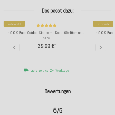
Das passt dazu:
Top bewertet
Top bewertet
H.O.C.K. Baba Outdoor Kissen mit Keder 60x40cm natur
H.O.C.K. Ban
nanu
39,99 €
*
Lieferzeit: ca. 2-4 Werktage
Bewertungen
5
/5