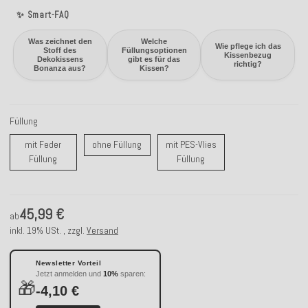
✨ Smart-FAQ
Was zeichnet den
Welche
Wie pflege ich das
Stoff des
Füllungsoptionen
Kissenbezug
Dekokissens
gibt es für das
richtig?
Bonanza aus?
Kissen?
Füllung
ohne Füllung
mit Feder
ohne Füllung
mit PES-Vlies
mit Feder Füllung
mit PES-Vlies Füllung
Füllung
Füllung
45,99 €
ab
inkl. 19% USt. , zzgl.
Versand
Newsletter Vorteil
Jetzt anmelden und
10%
sparen:
🎁
-4,10 €