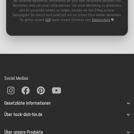
Mit unserem Newsletter informieren wir dich über besondere Aktionen und
Neuheiten rund um unser Unternehmen. Um unser Marketing zu verbessern
und dir passende Inhalte zu zeigen, messen wir den Erfolg unserer
Kampagnen. Du kannst dich jederzeit mit nur einem Klick wieder abmelden.
Es gelten unsere
AGB
sowie unsere Hinweise zum
Datenschutz
🛡️
Social Medias
Gesetzliche Informationen
Über hock-dich-hin.de
Über unsere Produkte