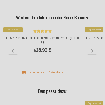
Weitere Produkte aus der Serie Bonanza
Top bewertet
Top bewertet
H.O.C.K. Bonanza Dekokissen 60x40cm mit Wulst gold col.
H.O.C.K. Bona
68
28,99 €
*
ab
Lieferzeit: ca. 5-7 Werktage
Das passt dazu:
Top bewertet