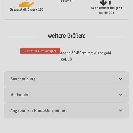
PFC-frei
Scheuerbeständigkeit
Bezugsstoff: Ökotex 100
ca. 50 000
weitere Größen:
Momentan nicht verfügbar
H.O.C.K. Bonanza Dekokissen
50x50cm
mit Wulst gold
col. 68
Beschreibung
Merkmale
Angaben zur Produktsicherheit