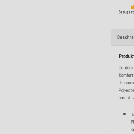
Bezugssto
Beschre
Produk
Entdeck
Komfor
"Bonanz
Polyeste
aus stil
D
P
K