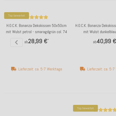
Top bewertet
H.O.C.K. Bonanza Dekokissen 50x50cm
H.O.C.K. Bonanza Dekoki
mit Wulst petrol - smaragdgrün col. 74
mit Wulst dunkelblau
28,99 €
40,99 
*
ab
ab
Lieferzeit: ca. 5-7 Werktage
Lieferzeit: ca. 5-
Top bewertet