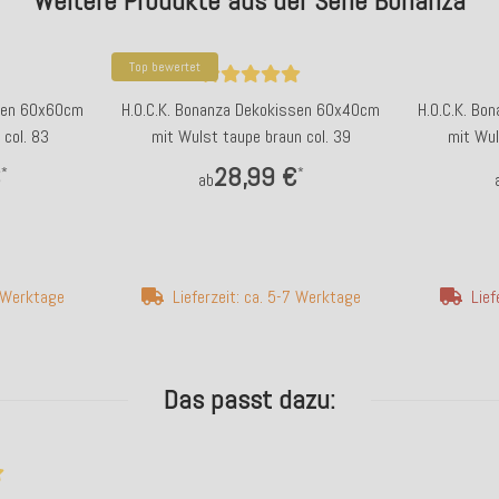
Weitere Produkte aus der Serie Bonanza
Top bewertet
ssen 60x60cm
H.O.C.K. Bonanza Dekokissen 60x40cm
H.O.C.K. Bo
 col. 83
mit Wulst taupe braun col. 39
mit Wul
€
28,99 €
*
*
ab
7 Werktage
Lieferzeit: ca. 5-7 Werktage
Lief
Das passt dazu: