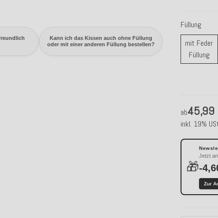
Füllung
freundlich
Kann ich das Kissen auch ohne Füllung
mit Feder
oder mit einer anderen Füllung bestellen?
mi
Füllung
45,99
ab
inkl. 19% USt
Newslet
Jetzt a
🎁
-4,6
Zur A