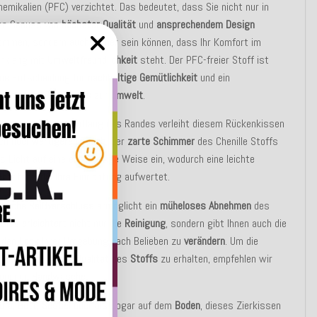
hemikalien (PFC) verzichtet. Das bedeutet, dass Sie nicht nur in
en Genuss von
höchster Qualität
und
ansprechendem Design
ommen, sondern auch sicher sein können, dass Ihr Komfort im
inklang mit
Umweltfreundlichkeit
steht. Der PFC-freier Stoff ist
ine Entscheidung für
nachhaltige Gemütlichkeit
und ein
ewusstes Bekenntnis
zur
Umwelt
.
as dickere
Wulst
entlang des Randes verleiht diesem Rückenkissen
och
hochwertigeren Touch
. Der
zarte Schimmer
des Chenille Stoffs
s Licht auf eine einzigartige Weise ein, wodurch eine leichte
entsteht, die Ihre Einrichtung aufwertet.
ktische
Reißverschluss
ermöglicht ein
müheloses Abnehmen
des
 Dies
erleichtert
nicht nur die
Reinigung
, sondern gibt Ihnen auch die
, den
Look
Ihrer Umgebung nach Belieben zu
verändern
. Um die
gen
Farben
und die
Qualität
des
Stoffs
zu erhalten, empfehlen wir
onende Handwäsche
.
ofa
,
Bett
,
Sessel
oder als sogar auf dem
Boden
, dieses Zierkissen