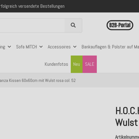
 mit Klarna, PayPal & Amazon Pay
nerhalb Deutschlands ab 99€ Bestellwert
folgreich versendete Bestellungen
 mit Klarna, PayPal & Amazon Pay
nerhalb Deutschlands ab 99€ Bestellwert
ing
Sofa MITCH
Accessoires
Bankauflagen & Polster auf M
Kundenfotos
Neu
SALE
nanza Kissen 60x60cm mit Wulst rosa col. 52
H.O.C
Wulst 
Artikelnumm