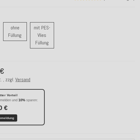
ohne
mit PES-
t Feder Füllung
ohne Füllung
Füllung
Vlies
mit PES-Vlies Füllung
Füllung
 €
. , zzgl.
Versand
ter Vorteil
nmelden und
10%
sparen:
0 €
nmeldung