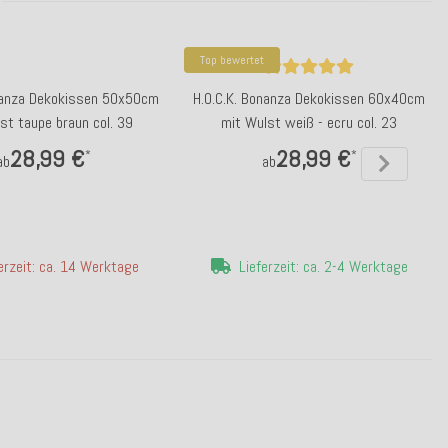
Top bewertet
nanza Dekokissen 50x50cm
H.O.C.K. Bonanza Dekokissen 60x40cm
st taupe braun col. 39
mit Wulst weiß - ecru col. 23
28,99 €
28,99 €
*
*
ab
ab
erzeit: ca. 14 Werktage
Lieferzeit: ca. 2-4 Werktage