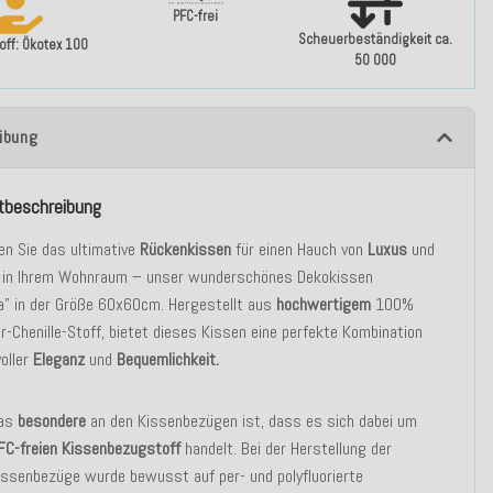
PFC-frei
Scheuerbeständigkeit ca.
ff: Ökotex 100
50 000
ibung
tbeschreibung
en Sie das ultimative
Rückenkissen
für einen Hauch von
Luxus
und
t
in Ihrem Wohnraum – unser wunderschönes Dekokissen
a" in der Größe 60x60cm. Hergestellt aus
hochwertigem
100%
r-Chenille-Stoff, bietet dieses Kissen eine perfekte Kombination
voller
Eleganz
und
Bequemlichkeit.
as
besondere
an den Kissenbezügen ist, dass es sich dabei um
FC-freien Kissenbezugstoff
handelt. Bei der Herstellung der
issenbezüge wurde bewusst auf per- und polyfluorierte