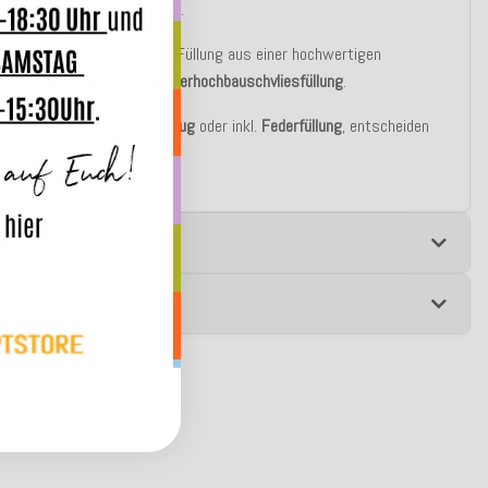
berall einen passenden Platz.
er Basic Variante besteht die Füllung aus einer hochwertigen
blen silikonisierten
Polyesterhochbauschvliesfüllung
.
u bestellen auch nur als
Bezug
oder inkl.
Federfüllung
, entscheiden
st!
e
 zur Produktsicherheit