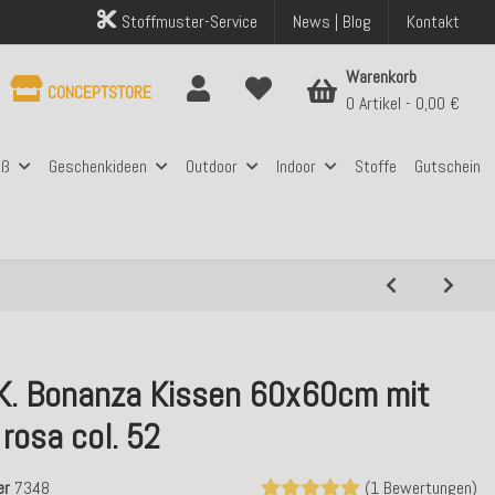
Stoffmuster-Service
News | Blog
Kontakt
Warenkorb
CONCEPTSTORE
0 Artikel
0,00 €
aß
Geschenkideen
Outdoor
Indoor
Stoffe
Gutschein
.K. Bonanza Kissen 60x60cm mit
rosa col. 52
er
7348
(1 Bewertungen)