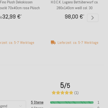
. Fino Plush Dekokissen
H.O.C.K. Lugano Bettüberwurf ca.
Bouclé 70x40cm rosa Plüsch
280x140cm weiß col. 30
32,99 €
98,00 €
*
*
ab
erzeit: ca. 5-7 Werktage
Lieferzeit: ca. 5-7 Werktage
5
/5
(1)
5 Sterne
1