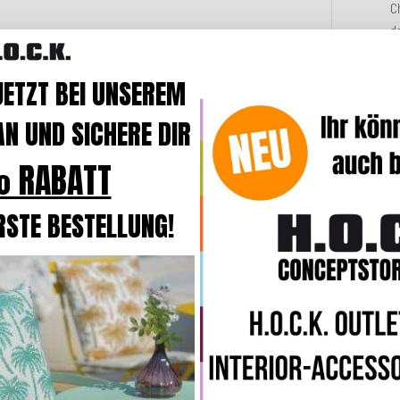
C
d
k
E
JETZT BEI UNSEREM
e
b
N UND SICHERE DIR
Die etw
 RABATT
einen n
fängt da
RSTE BESTELLUNG!
Brillanz
Der pra
Bezugs.
Freiheit
lebendi
eine
sch
Ob auf
S