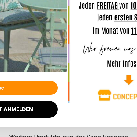
findet ü
!!! In d
komforta
Online z
Sie selb
Merkmal
Angaben
T ANMELDEN