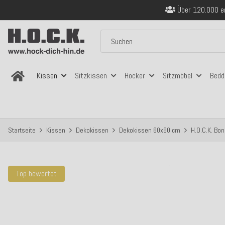
Sicher bezahlen
Kostenloser Versand in
Über 120.000 er
Sicher bezahlen
Kostenloser Versand in
Kissen
Sitzkissen
Hocker
Sitzmöbel
Bedd
Startseite
Kissen
Dekokissen
Dekokissen 60x60 cm
H.O.C.K. Bo
Top bewertet