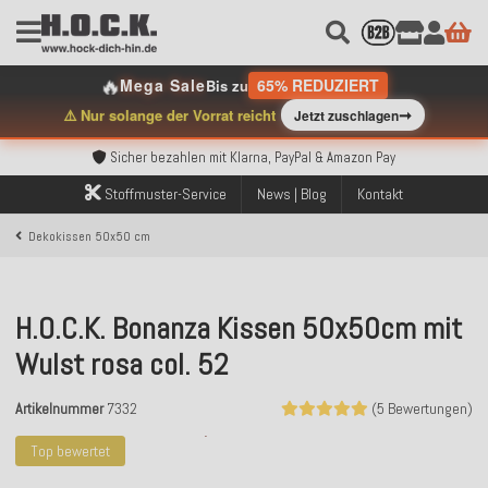
🔥
Mega Sale
65% REDUZIERT
Bis zu
Kostenloser Versand innerhalb Deutschlands ab 99€ Bestellwert
➞
⚠️ Nur solange der Vorrat reicht
Jetzt zuschlagen
Über 120.000 erfolgreich versendete Bestellungen
Sicher bezahlen mit Klarna, PayPal & Amazon Pay
Kostenloser Versand innerhalb Deutschlands ab 99€ Bestellwert
Über 120.000 erfolgreich versendete Bestellungen
Stoffmuster-Service
News | Blog
Kontakt
Sicher bezahlen mit Klarna, PayPal & Amazon Pay
Kostenloser Versand innerhalb Deutschlands ab 99€ Bestellwert
Dekokissen 50x50 cm
H.O.C.K. Bonanza Kissen 50x50cm mit
Wulst rosa col. 52
Artikelnummer
7332
(5 Bewertungen)
Top bewertet