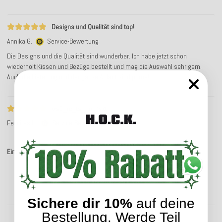
Designs und Qualität sind top!
Annika G.
Service-Bewertung
Die Designs und die Qualität sind wunderbar. Ich habe jetzt schon
wiederholt Kissen und Bezüge bestellt und mag die Auswahl sehr gern.
Auch die Lieferung und der ganze Ablauf sind prima!
ws5_rc_ts_no_text
Felicitas H.
Service-Bewertung
Einträge insgesamt: 5
Sichere dir 10%
auf deine
Kunden kauften dazu folgende Artikel:
Bestellung. Werde Teil