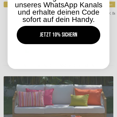
unseres WhatsApp Kanals
Top bewertet
Top bewertet
und erhalte deinen Code
H.O.C.K. Versatil Sofakissen 60x40cm
H.O.C.K. B
sofort auf dein Handy.
28,99 €
*
Jetzt 10% sichern
Lieferzeit: ca. 2-4 Werktage
ENTDECKEN SIE UNSER SORTIMENT