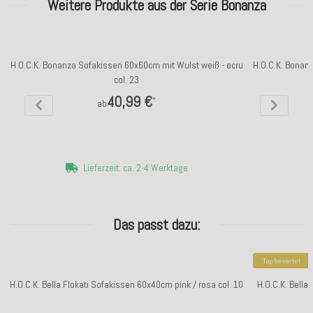
Weitere Produkte aus der Serie Bonanza
H.O.C.K. Bonanza Sofakissen 60x60cm mit Wulst weiß - ecru
H.O.C.K. Bonan
col. 23
40,99 €
*
ab
Lieferzeit: ca. 2-4 Werktage
Das passt dazu:
Top bewertet
H.O.C.K. Bella Flokati Sofakissen 60x40cm pink / rosa col. 10
H.O.C.K. Bella