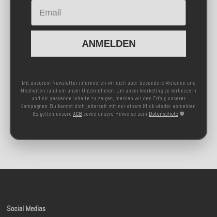
Email
ANMELDEN
Mit unserem Newsletter informieren wir dich über besondere Aktionen und
Neuheiten rund um unser Unternehmen. Um unser Marketing zu verbessern
und dir passende Inhalte zu zeigen, messen wir den Erfolg unserer
Kampagnen. Du kannst dich jederzeit mit nur einem Klick wieder abmelden.
Es gelten unsere
AGB
sowie unsere Hinweise zum
Datenschutz
🛡️
Social Medias