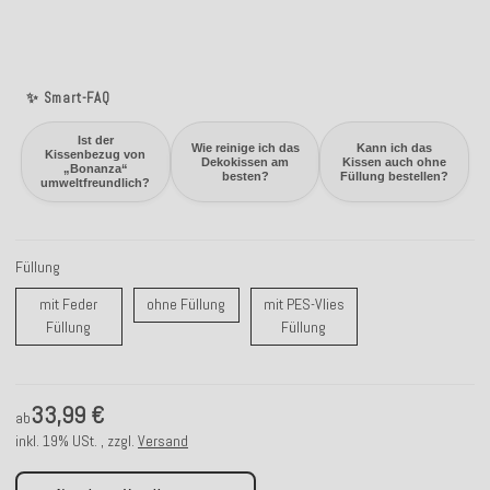
✨ Smart-FAQ
Ist der
Wie reinige ich das
Kann ich das
Kissenbezug von
Dekokissen am
Kissen auch ohne
„Bonanza“
besten?
Füllung bestellen?
umweltfreundlich?
Füllung
ohne Füllung
mit Feder
ohne Füllung
mit PES-Vlies
mit Feder Füllung
mit PES-Vlies Füllung
Füllung
Füllung
33,99 €
ab
inkl. 19% USt. , zzgl.
Versand