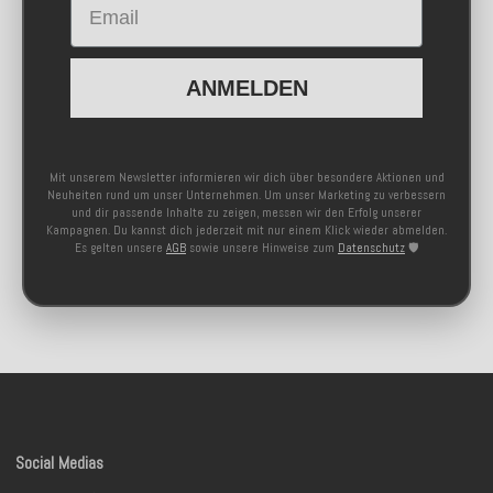
ANMELDEN
Mit unserem Newsletter informieren wir dich über besondere Aktionen und
Neuheiten rund um unser Unternehmen. Um unser Marketing zu verbessern
und dir passende Inhalte zu zeigen, messen wir den Erfolg unserer
Kampagnen. Du kannst dich jederzeit mit nur einem Klick wieder abmelden.
Es gelten unsere
AGB
sowie unsere Hinweise zum
Datenschutz
🛡️
Social Medias