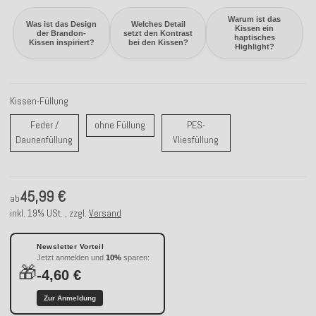
Warum ist das
Was ist das Design
Welches Detail
Kissen ein
der Brandon-
setzt den Kontrast
haptisches
Kissen inspiriert?
bei den Kissen?
Highlight?
Kissen-Füllung
ohne Füllung
Feder /
ohne Füllung
PES-
Feder / Daunenfüllung
PES-Vliesfüllung
Daunenfüllung
Vliesfüllung
45,99 €
ab
inkl. 19% USt. , zzgl.
Versand
Newsletter Vorteil
Jetzt anmelden und
10%
sparen:
🎁
-4,60 €
Zur Anmeldung