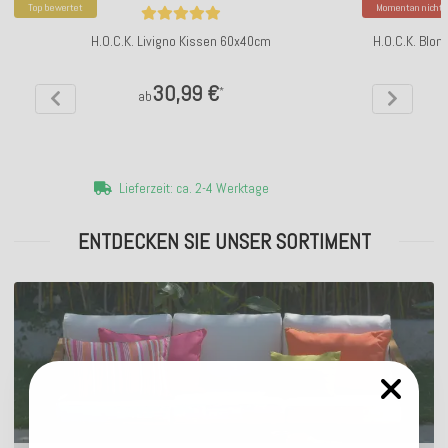
Top bewertet
Momentan nicht v
H.O.C.K. Livigno Kissen 60x40cm
H.O.C.K. Blon
30,99 €
*
ab
Lieferzeit: ca. 2-4 Werktage
ENTDECKEN SIE UNSER SORTIMENT