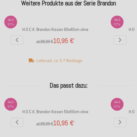
Weitere Produkte aus der Serie Brandon
SALE
SALE
57%
57%
H.O.C.K. Brandon Kissen 60x40cm olive
H.O.
10,95 €
*
ab
38,99 €
Lieferzeit: ca. 5-7 Werktage
Das passt dazu:
SALE
SALE
57%
57%
H.O.C.K. Brandon Kissen 50x50cm olive
H.O.
10,95 €
*
ab
38,99 €