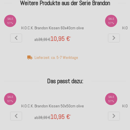
Weitere Produkte aus der Serie Brandon
SALE
SALE
57%
57%
H.O.C.K. Brandon Kissen 60x40cm olive
H.O.
10,95 €
*
ab
38,99 €
Lieferzeit: ca. 5-7 Werktage
Das passt dazu:
SALE
SALE
57%
57%
H.O.C.K. Brandon Kissen 50x50cm olive
H.O.
10,95 €
*
ab
38,99 €