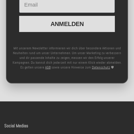
ANMELDEN
Mit unserem Newsletter informieren wir dich über besondere Aktionen und
Neuheiten rund um unser Unternehmen. Um unser Marketing zu verbessern
und dir passende Inhalte zu zeigen, messen wir den Erfolg unserer
Kampagnen. Du kannst dich jederzeit mit nur einem Klick wieder abmelden.
Es gelten unsere
AGB
sowie unsere Hinweise zum
Datenschutz
🛡️
Social Medias