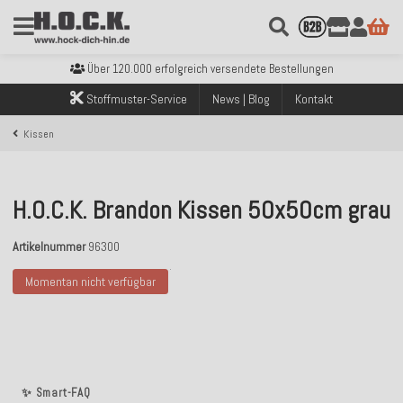
Kostenloser Versand innerhalb Deutschlands ab 99€ Bestellwert
Über 120.000 erfolgreich versendete Bestellungen
Sicher bezahlen mit Klarna, PayPal & Amazon Pay
Stoffmuster-Service
News | Blog
Kontakt
Kostenloser Versand innerhalb Deutschlands ab 99€ Bestellwert
Über 120.000 erfolgreich versendete Bestellungen
Sicher bezahlen mit Klarna, PayPal & Amazon Pay
Kissen
Kostenloser Versand innerhalb Deutschlands ab 99€ Bestellwert
H.O.C.K. Brandon Kissen 50x50cm grau
Artikelnummer
96300
Momentan nicht verfügbar
✨ Smart-FAQ