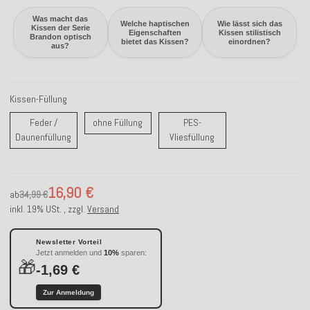
Was macht das
Welche haptischen
Wie lässt sich das
Kissen der Serie
Eigenschaften
Kissen stilistisch
Brandon optisch
bietet das Kissen?
einordnen?
aus?
Kissen-Füllung
ohne Füllung
Feder /
ohne Füllung
PES-
Feder / Daunenfüllung
PES-Vliesfüllung
Daunenfüllung
Vliesfüllung
16,90 €
ab
34,99 €
inkl. 19% USt. , zzgl.
Versand
Newsletter Vorteil
Jetzt anmelden und
10%
sparen:
🎁
-1,69 €
Zur Anmeldung