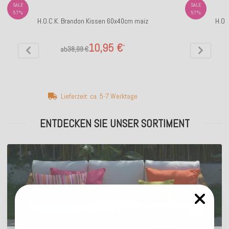
SALE
SALE
57%
57%
H.O.C.K. Brandon Kissen 60x40cm maiz
H.O.
10,95 €
*
ab
38,99 €
Lieferzeit: ca. 5-7 Werktage
ENTDECKEN SIE UNSER SORTIMENT