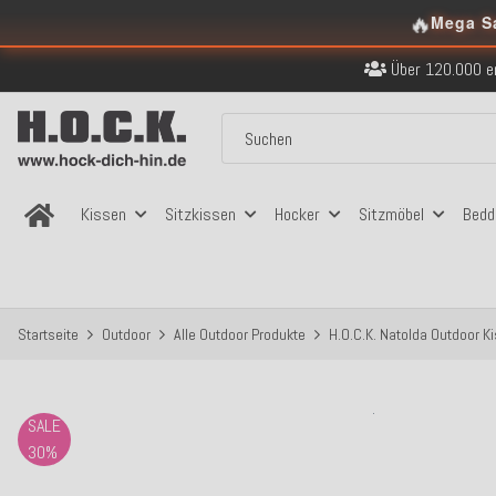
🔥
Kostenloser Versand in
Mega S
Über 120.000 er
Sicher bezahlen
Kostenloser Versand in
Über 120.000 er
Sicher bezahlen
Kostenloser Versand in
Kissen
Sitzkissen
Hocker
Sitzmöbel
Bedd
Startseite
Outdoor
Alle Outdoor Produkte
H.O.C.K. Natolda Outdoor 
SALE
30%