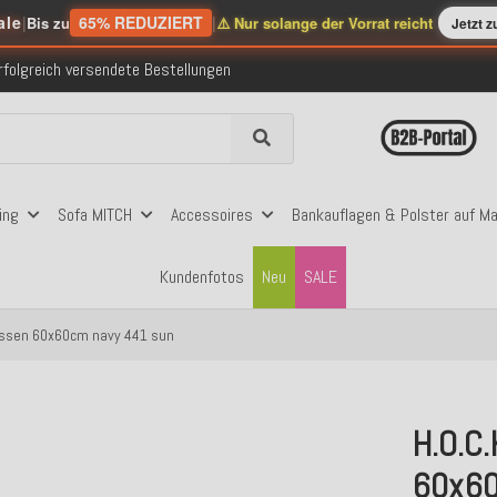
nerhalb Deutschlands ab 99€ Bestellwert
ale
|
65% REDUZIERT
|
Bis zu
⚠️ Nur solange der Vorrat reicht
Jetzt 
folgreich versendete Bestellungen
 mit Klarna, PayPal & Amazon Pay
nerhalb Deutschlands ab 99€ Bestellwert
folgreich versendete Bestellungen
 mit Klarna, PayPal & Amazon Pay
nerhalb Deutschlands ab 99€ Bestellwert
ing
Sofa MITCH
Accessoires
Bankauflagen & Polster auf M
Kundenfotos
Neu
SALE
Kissen 60x60cm navy 441 sun
H.O.C.
60x60