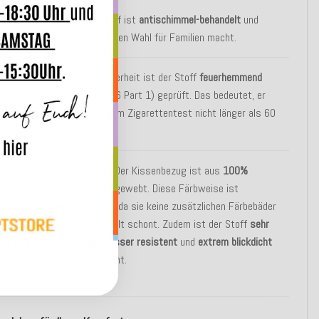
ygienisch & Sicher:
Der Stoff ist
antischimmel-behandelt
und
aby-sicher
, was ihn zur idealen Wahl für Familien macht.
euerhemmend:
Für Ihre Sicherheit ist der Stoff
feuerhemmend
ach DIN BS EN 1021-1 (2006 Part 1) geprüft. Das bedeutet, er
limmt oder brennt nach einem Zigarettentest nicht länger als 60
inuten.
mweltfreundlich & Robust:
Der Kissenbezug ist aus
100%
pinndüsengefärbtem Olefin
gewebt. Diese Färbweise ist
esonders
umweltfreundlich
, da sie keine zusätzlichen Färbebäder
enötigt und somit die Umwelt schont. Zudem ist der Stoff
sehr
anglebig
,
Chlor- und Meerwasser resistent
und
extrem blickdicht
urch sein hohes Stoffgewicht.