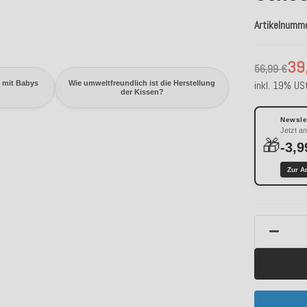
Artikelnumm
39
56,99 €
inkl. 19% USt
n mit Babys
Wie umweltfreundlich ist die Herstellung
der Kissen?
Newslet
Jetzt a
🎁
-3,9
Zur A