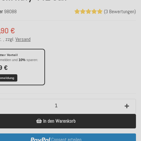
er
98088
(3 Bewertungen)
,90 €
. , zzgl.
Versand
ter Vorteil
nmelden und
10%
sparen:
9 €
nmeldung
In den Warenkorb
Consent erteilen