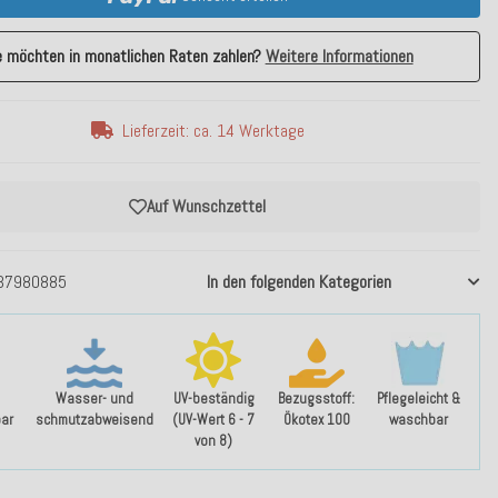
e möchten in monatlichen Raten zahlen?
Weitere Informationen
Lieferzeit: ca. 14 Werktage
Auf Wunschzettel
37980885
In den folgenden Kategorien
Wasser- und
UV-beständig
Bezugsstoff:
Pflegeleicht &
ar
schmutzabweisend
(UV-Wert 6 - 7
Ökotex 100
waschbar
von 8)