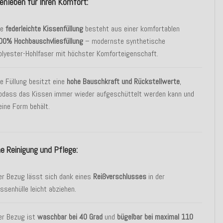
enleben für Ihren Komfort:
ie
federleichte Kissenfüllung
besteht aus einer komfortablen
00% Hochbauschvliesfüllung
– modernste synthetische
olyester-Hohlfaser mit höchster Komforteigenschaft.
ie Füllung besitzt eine
hohe Bauschkraft und Rückstellwerte
,
odass das Kissen immer wieder aufgeschüttelt werden kann und
eine Form behält.
e Reinigung und Pflege:
er Bezug lässt sich dank eines
Reißverschlusses
in der
issenhülle leicht abziehen.
er Bezug ist
waschbar bei 40 Grad
und
bügelbar bei maximal 110