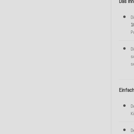
Das Inn
D
1
P
D
s
s
Einfach
D
K
D