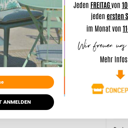
H
b
F
n
g
M
U
s
b
b
l
T ANMELDEN
d