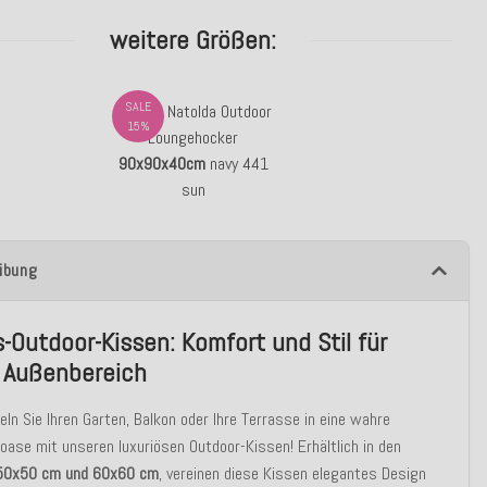
weitere Größen:
SALE
H.O.C.K. Natolda Outdoor
15%
Loungehocker
90x90x40cm
navy 441
sun
ibung
-Outdoor-Kissen: Komfort und Stil für
n Außenbereich
ln Sie Ihren Garten, Balkon oder Ihre Terrasse in eine wahre
oase mit unseren luxuriösen Outdoor-Kissen! Erhältlich in den
50x50 cm und 60x60 cm
, vereinen diese Kissen elegantes Design