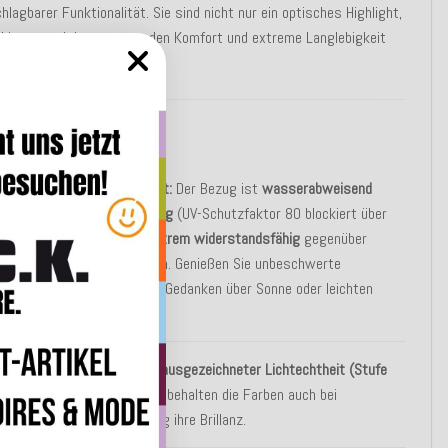
hlagbarer Funktionalität. Sie sind nicht nur ein optisches Highlight,
 bieten auch herausragenden Komfort und extreme Langlebigkeit
pannte Stunden im Freien.
rkmale, die begeistern:
öchste Wetterbeständigkeit:
Der Bezug ist
wasserabweisend
nd wasserfest
,
UV-beständig
(UV-Schutzfaktor 80 blockiert über
7% der UV-Strahlen) und
extrem widerstandsfähig
gegenüber
xtremen Wetterbedingungen. Genießen Sie unbeschwerte
tunden im Freien, ohne sich Gedanken über Sonne oder leichten
egen machen zu müssen.
anganhaltende Farbe:
Dank
ausgezeichneter Lichtechtheit (Stufe
-8 nach BS EN ISO105-B04)
behalten die Farben auch bei
ntensiver Sonneneinstrahlung ihre Brillanz.