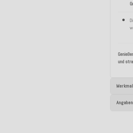
G
D
w
Genießen
und stra
Merkmal
Angaben