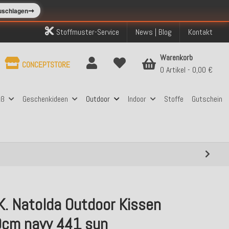
➞
zuschlagen
Stoffmuster-Service
News | Blog
Kontakt
Warenkorb
CONCEPTSTORE
0 Artikel
0,00 €
aß
Geschenkideen
Outdoor
Indoor
Stoffe
Gutschein
K. Natolda Outdoor Kissen
cm navy 441 sun