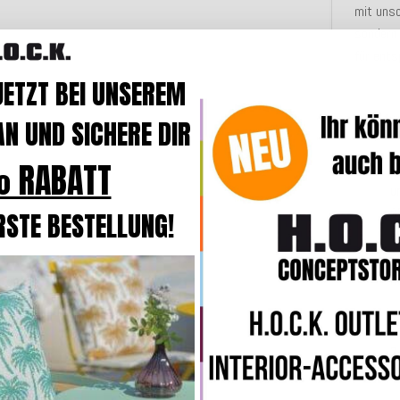
mit unsc
sondern
für ents
JETZT BEI UNSEREM
Stoffme
N UND SICHERE DIR
 RABATT
H
u
9
RSTE BESTELLUNG!
e
S
R
L
7
i