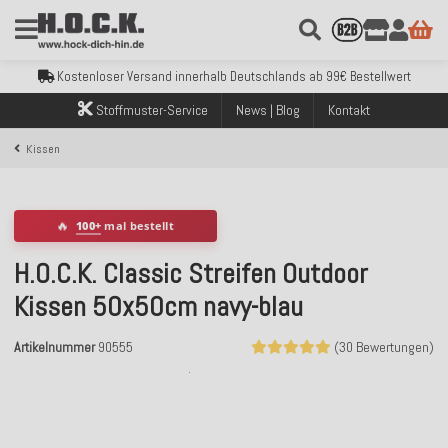
Kostenloser Versand innerhalb Deutschlands ab 99€ Bestellwert
Über 120.000 erfolgreich versendete Bestellungen
Sicher bezahlen mit Klarna, PayPal & Amazon Pay
Stoffmuster-Service
News | Blog
Kontakt
Kostenloser Versand innerhalb Deutschlands ab 99€ Bestellwert
Über 120.000 erfolgreich versendete Bestellungen
Kissen
Sicher bezahlen mit Klarna, PayPal & Amazon Pay
Kostenloser Versand innerhalb Deutschlands ab 99€ Bestellwert
🔥
100+
mal bestellt
H.O.C.K. Classic Streifen Outdoor
Kissen 50x50cm navy-blau
Artikelnummer
90555
(30 Bewertungen)