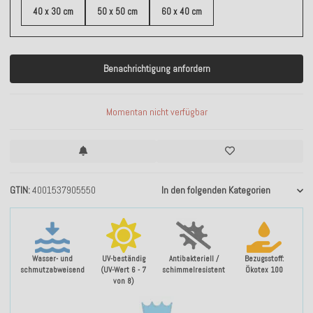
40 x 30 cm
50 x 50 cm
60 x 40 cm
Benachrichtigung anfordern
Momentan nicht verfügbar
GTIN
4001537905550
In den folgenden Kategorien
Wasser- und
UV-beständig
Antibakteriell /
Bezugsstoff:
schmutzabweisend
(UV-Wert 6 - 7
schimmelresistent
Ökotex 100
von 8)