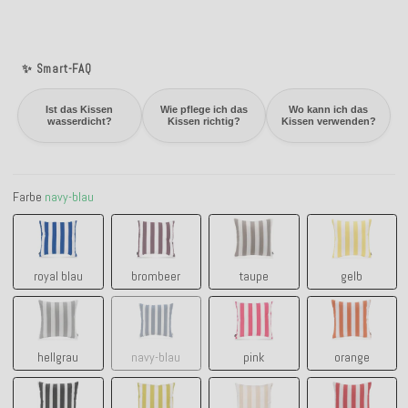
✨ Smart-FAQ
Ist das Kissen
Wie pflege ich das
Wo kann ich das
wasserdicht?
Kissen richtig?
Kissen verwenden?
Farbe
navy-blau
royal blau
brombeer
taupe
gelb
royal blau
brombeer
taupe
gelb
hellgrau
navy-blau
pink
orange
hellgrau
navy-blau
pink
orange
schwarz
grün
natur
rot