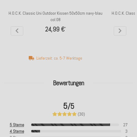
H.O.C.K. Classic Uni Outdoor Kissen 50x50cm navy-blau
H.O.C.K. Class
col.08
24,99 €
*
Lieferzeit: ca. 5-7 Werktage
Bewertungen
5
/5
(30)
5 Sterne
27
4 Sterne
3