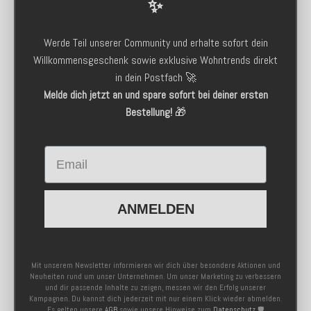
✨
Werde Teil unserer Community und erhalte sofort dein
Willkommensgeschenk sowie exklusive Wohntrends direkt
in dein Postfach 🚀
Melde dich jetzt an und spare sofort bei deiner ersten
Bestellung!
🎁
Email
ANMELDEN
Mit unserem Newsletter informieren wir dich über besondere Aktionen und
Neuheiten rund um unser Unternehmen. Um unser Marketing zu verbessern
und dir passende Inhalte zu zeigen, messen wir den Erfolg unserer
Kampagnen. Du kannst dich jederzeit mit nur einem Klick wieder abmelden.
Es gelten unsere
AGB
sowie unsere Hinweise zum
Datenschutz
🛡️