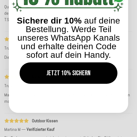
Qualität und Farbenauswahl sind absolut spitze. Darüber hinaus hat uns
der Service begeistert. Wir haben HOCK bereits weiter empfohlen.
Sichere dir 10%
auf deine
T.S.
Bestellung. Werde Teil
unseres WhatsApp Kanals
Die Kissen sind sehr schön ausgefallen
und erhalte deinen Code
Trusted Shops Bewertung
Service-Bewertung
sofort auf dein Handy.
Die Kissen sind sehr schön ausgefallen, schnelle Lieferung.
Jetzt 10% sichern
Material der Outdoor Kissen fühlt sich…
Trusted Shops Bewertung
Service-Bewertung
Material der Outdoor Kissen fühlt sich sehr gut an. Wirklich beurteilen kann
man erst nach Gebrauch…
Outdoor Kissen
Martina M
Verifizierter Kauf