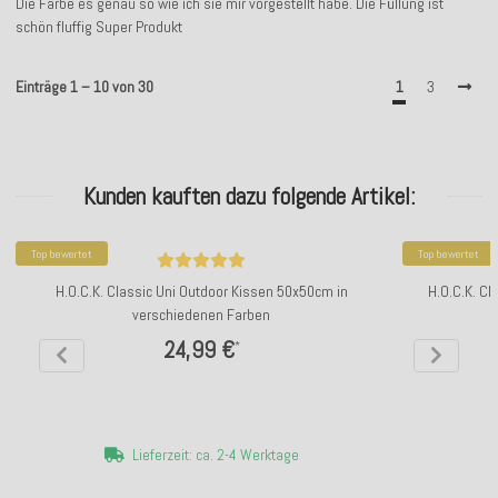
Die Farbe es genau so wie ich sie mir vorgestellt habe. Die Füllung ist
schön fluffig Super Produkt
Einträge 1 – 10 von 30
1
3
Kunden kauften dazu folgende Artikel:
Top bewertet
Top bewertet
H.O.C.K. Classic Uni Outdoor Kissen 50x50cm in
H.O.C.K. Cl
verschiedenen Farben
24,99 €
*
Lieferzeit: ca. 2-4 Werktage