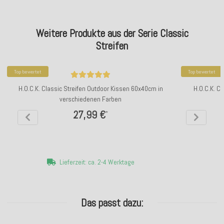
Weitere Produkte aus der Serie Classic
Streifen
Top bewertet
Top bewertet
H.O.C.K. Classic Streifen Outdoor Kissen 60x40cm in
H.O.C.K. C
verschiedenen Farben
27,99 €
*
Lieferzeit: ca. 2-4 Werktage
Das passt dazu: