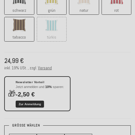
schwarz
grün
natur
rot
tabacco
türkis
tabacco
türkis
24,99 €
inkl. 19% USt. , zzgl.
Versand
Newsletter Vorteil
Jetzt anmelden und
10%
sparen:
🎁
-2,50 €
Zur Anmeldung
GRÖSSE WÄHLEN