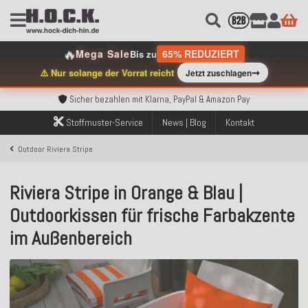
🔥
Mega Sale
65% REDUZIERT
Bis zu
➞
⚠️ Nur solange der Vorrat reicht
Jetzt zuschlagen
Kostenloser Versand innerhalb Deutschlands ab 99€ Bestellwert
Über 120.000 erfolgreich versendete Bestellungen
Sicher bezahlen mit Klarna, PayPal & Amazon Pay
Kostenloser Versand innerhalb Deutschlands ab 99€ Bestellwert
Stoffmuster-Service
News | Blog
Kontakt
Über 120.000 erfolgreich versendete Bestellungen
Sicher bezahlen mit Klarna, PayPal & Amazon Pay
Outdoor Riviera Stripe
Kostenloser Versand innerhalb Deutschlands ab 99€ Bestellwert
Riviera Stripe in Orange & Blau |
Outdoorkissen für frische Farbakzente
im Außenbereich