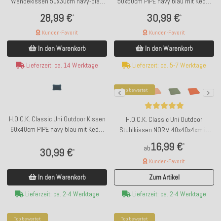
Wendekissen 50x30cm navy-blau
50x50cm PIPE navy blau mit Keder
in&out
türkis
28,99 €
30,99 €
*
*
Kunden-Favorit
Kunden-Favorit
In den Warenkorb
In den Warenkorb
Lieferzeit: ca. 14 Werktage
Lieferzeit: ca. 5-7 Werktage
Top bewertet
H.O.C.K. Classic Uni Outdoor Kissen
H.O.C.K. Classic Uni Outdoor
60x40cm PIPE navy blau mit Keder
Stuhlkissen NORM 40x40x4cm in
türkis
verschiedenen Farben
16,99 €
*
ab
30,99 €
*
Kunden-Favorit
In den Warenkorb
Zum Artikel
Lieferzeit: ca. 2-4 Werktage
Lieferzeit: ca. 2-4 Werktage
Top bewertet
Top bewertet