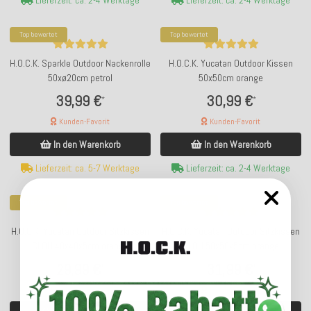
Top bewertet
Top bewertet
H.O.C.K. Sparkle Outdoor Nackenrolle
H.O.C.K. Yucatan Outdoor Kissen
50xø20cm petrol
50x50cm orange
39,99 €
30,99 €
*
*
Kunden-Favorit
Kunden-Favorit
In den Warenkorb
In den Warenkorb
Lieferzeit: ca. 5-7 Werktage
Lieferzeit: ca. 2-4 Werktage
Top bewertet
Top bewertet
H.O.C.K. Yucatan Outdoor Sitzkissen
H.O.C.K. Yucatan Outdoor Sitzkissen
CLOU 40x40x5cm orange
CLOU 50x50x5cm orange
29,99 €
31,99 €
*
*
Kunden-Favorit
Kunden-Favorit