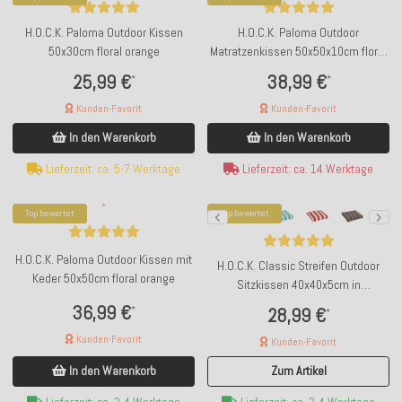
H.O.C.K. Paloma Outdoor Kissen
H.O.C.K. Paloma Outdoor
50x30cm floral orange
Matratzenkissen 50x50x10cm floral
orange
25,99 €
38,99 €
*
*
Kunden-Favorit
Kunden-Favorit
In den Warenkorb
In den Warenkorb
Lieferzeit: ca. 5-7 Werktage
Lieferzeit: ca. 14 Werktage
Top bewertet
Top bewertet
H.O.C.K. Paloma Outdoor Kissen mit
H.O.C.K. Classic Streifen Outdoor
Keder 50x50cm floral orange
Sitzkissen 40x40x5cm in
verschiedenen Farben
36,99 €
*
28,99 €
*
Kunden-Favorit
Kunden-Favorit
In den Warenkorb
Zum Artikel
Lieferzeit: ca. 2-4 Werktage
Lieferzeit: ca. 2-4 Werktage