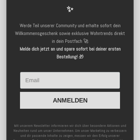
✨
Werde Teil unserer Community und erhalte sofort dein
Willkommensgeschenk sowie exklusive Wohntrends direkt
in dein Postfach 🚀
Melde dich jetzt an und spare sofort bei deiner ersten
Bestellung!
🎁
Email
ANMELDEN
Mit unserem Newsletter informieren wir dich über besondere Aktionen und
Neuheiten rund um unser Unternehmen. Um unser Marketing zu verbessern
und dir passende Inhalte zu zeigen, messen wir den Erfolg unserer