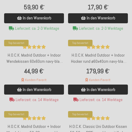
59,90 €
17,90 €
*
*
In den Warenkorb
In den Warenkorb
Lieferzeit: ca. 2-3 Werktage
Lieferzeit: ca. 2-3 Werktage
Top bewertet
Top bewertet
H.O.C.K. Madrid Outdoor + Indoor
H.O.C.K. Madrid Outdoor + Indoor
Wendekissen 60x60cm navy-blau
Hocker rund ø60x40cm navy-blau
in&out
in&out
44,99 €
179,99 €
*
*
Kunden-Favorit
Kunden-Favorit
In den Warenkorb
In den Warenkorb
Lieferzeit: ca. 14 Werktage
Lieferzeit: ca. 14 Werktage
Top bewertet
Top bewertet
H.O.C.K. Madrid Outdoor + Indoor
H.O.C.K. Classic Uni Outdoor Kissen