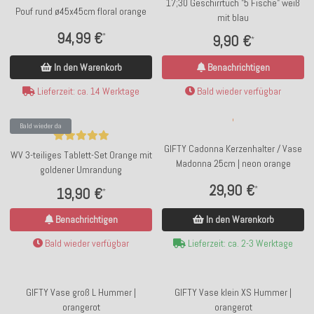
17;30 Geschirrtuch "5 Fische" weiß
Pouf rund ø45x45cm floral orange
mit blau
94,99 €
*
9,90 €
*
In den Warenkorb
Benachrichtigen
Lieferzeit: ca. 14 Werktage
Bald wieder verfügbar
Bald wieder da
GIFTY Cadonna Kerzenhalter / Vase
WV 3-teiliges Tablett-Set Orange mit
Madonna 25cm | neon orange
goldener Umrandung
29,90 €
*
19,90 €
*
In den Warenkorb
Benachrichtigen
Lieferzeit: ca. 2-3 Werktage
Bald wieder verfügbar
GIFTY Vase groß L Hummer |
GIFTY Vase klein XS Hummer |
orangerot
orangerot