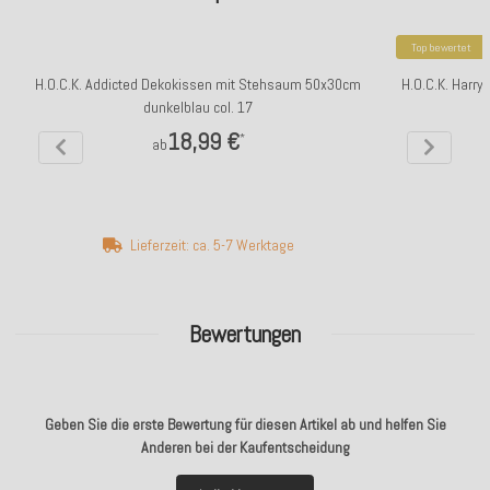
Top bewertet
H.O.C.K. Addicted Dekokissen mit Stehsaum 50x30cm
H.O.C.K. Harry
dunkelblau col. 17
18,99 €
*
ab
Lieferzeit: ca. 5-7 Werktage
Bewertungen
Geben Sie die erste Bewertung für diesen Artikel ab und helfen Sie
Anderen bei der Kaufentscheidung