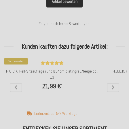
Artikel bewerten
Es gibt noch keine Bewertungen.
Kunden kauften dazu folgende Artikel:
Top bewertet
H.O.C.K. Fell-Sitzauflage rund Ø34cm platingrau/beige col.
H.O.C.K. F
13
21,99 €
*
Lieferzeit: ca. 5-7 Werktage
ENTDECKEN SIE UNSER SORTIMENT