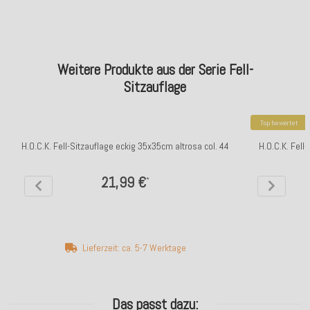
Weitere Produkte aus der Serie Fell-
Sitzauflage
Top bewertet
H.O.C.K. Fell-Sitzauflage eckig 35x35cm altrosa col. 44
H.O.C.K. Fell
21,99 €
*
Lieferzeit: ca. 5-7 Werktage
Das passt dazu: