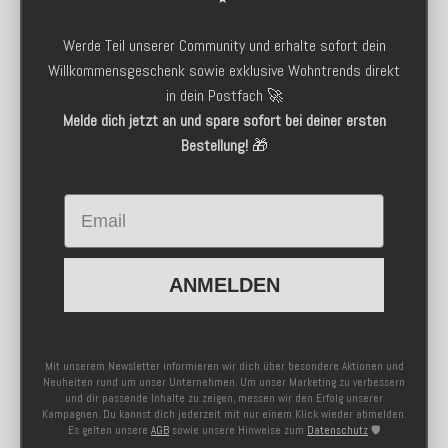
Werde Teil unserer Community und erhalte sofort dein
Willkommensgeschenk sowie exklusive Wohntrends direkt
in dein Postfach 🚀
Melde dich jetzt an und spare sofort bei deiner ersten
Bestellung!
🎁
Email
ANMELDEN
Mit unserem Newsletter informieren wir dich über besondere Aktionen und
Neuheiten rund um unser Unternehmen. Um unser Marketing zu verbessern
und dir passende Inhalte zu zeigen, messen wir den Erfolg unserer
Kampagnen. Du kannst dich jederzeit mit nur einem Klick wieder abmelden.
Es gelten unsere
AGB
sowie unsere Hinweise zum
Datenschutz
🛡️