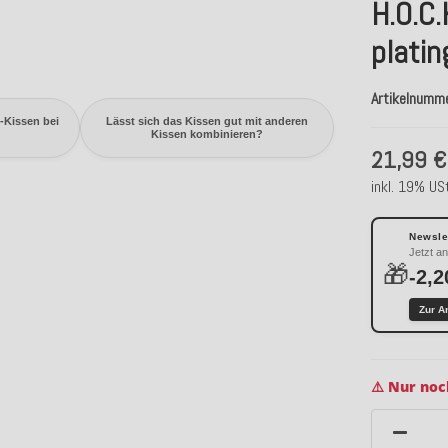
H.O.C.
platin
Artikelnumm
-Kissen bei
Lässt sich das Kissen gut mit anderen
Kissen kombinieren?
21,99 €
inkl. 19% USt
Newslet
Jetzt a
🎁
-2,2
Zur A
⚠️ Nur noc