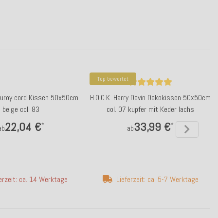
Top bewertet
rduroy cord Kissen 50x50cm
H.O.C.K. Harry Devin Dekokissen 50x50cm
beige col. 83
col. 07 kupfer mit Keder lachs
22,04 €
33,99 €
*
*
ab
ab
erzeit: ca. 14 Werktage
Lieferzeit: ca. 5-7 Werktage