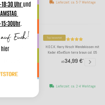
erzeit: ca. 5-7 Werktage
Lieferzeit: ca. 5-7 Werktage
Top bewertet
rry Hirsch Wendekissen mit
H.O.C.K. Harry Hirsch Wendekissen mit
45x45cm natur col. 07
Keder 45x45cm terra braun col. 05
34,99 €
34,99 €
*
*
ab
ab
erzeit: ca. 14 Werktage
Lieferzeit: ca. 2-4 Werktage