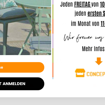
7 Werktage
Lieferzeit: ca. 5-7 Werktage
Lief
Das passt dazu:
Top bewertet
Top bewertet
kissen 50x50cm
H.O.C.K. Harry Devin Sofakissen 50x30cm
H.O.C.K. Ha
er kupfer
col. 07 kupfer mit Keder lachs
Keder 
€
27,99 €
*
*
ab
T ANMELDEN
4 Werktage
Lieferzeit: ca. 5-7 Werktage
Lief