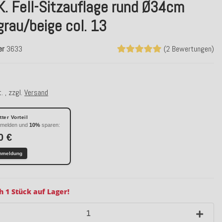
K. Fell-Sitzauflage rund Ø34cm
grau/beige col. 13
er
3633
(2 Bewertungen)
. , zzgl.
Versand
ter Vorteil
nmelden und
10%
sparen:
0 €
nmeldung
h 1 Stück auf Lager!