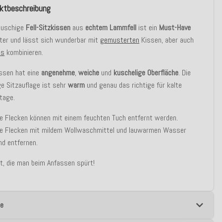
ktbeschreibung
auschige
Fell-Sitzkissen
aus
echtem Lammfell
ist ein
Must-Have
ter und lässt sich wunderbar mit
gemusterten
Kissen, aber auch
is
kombinieren.
ssen hat eine
angenehme
,
weiche
und
kuschelige Oberfläche
. Die
ge Sitzauflage ist sehr
warm
und genau das richtige für kalte
tage.
re Flecken können mit einem feuchten Tuch entfernt werden.
e Flecken mit mildem Wollwaschmittel und lauwarmen Wasser
nd entfernen.
ät, die man beim Anfassen spürt!
e