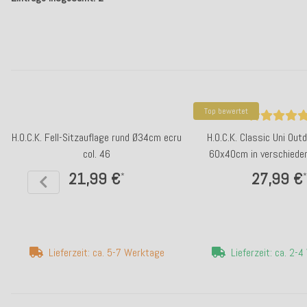
Top bewertet
H.O.C.K. Fell-Sitzauflage rund Ø34cm ecru
H.O.C.K. Classic Uni Out
col. 46
60x40cm in verschiede
21,99 €
27,99 €
*
*
Lieferzeit: ca. 5-7 Werktage
Lieferzeit: ca. 2-