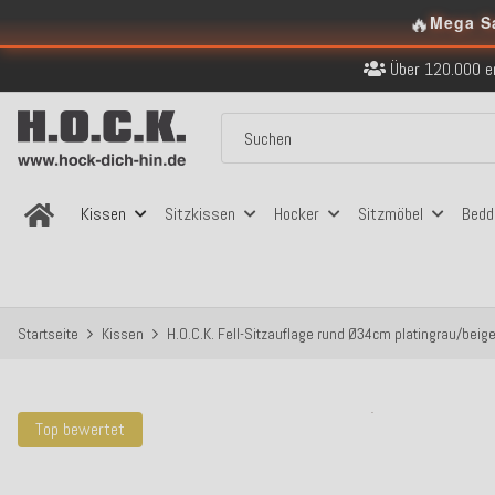
Kostenloser Versand in
🔥
Mega S
Über 120.000 er
Sicher bezahlen
Kostenloser Versand in
Über 120.000 er
Sicher bezahlen
Kostenloser Versand in
Kissen
Sitzkissen
Hocker
Sitzmöbel
Bedd
Startseite
Kissen
H.O.C.K. Fell-Sitzauflage rund Ø34cm platingrau/beige
Top bewertet