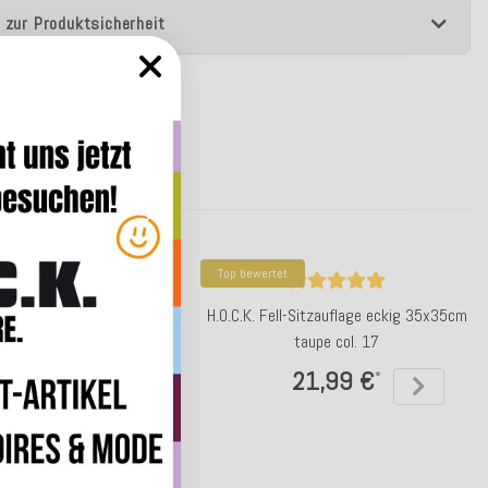
 zur Produktsicherheit
e
Top bewertet
-Sitzauflage rund Ø34cm ecru
H.O.C.K. Fell-Sitzauflage eckig 35x35cm
col. 46
taupe col. 17
21,99 €
21,99 €
*
*