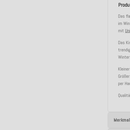
Produ
Das fl
im Win
mit
Un
Das Ki
trendi
Winter
Kleine
Größer
per Ha
Qualit
Merkmal