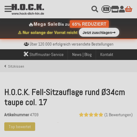
🔥
Mega Sale
65% REDUZIERT
Bis zu
➞
⚠️ Nur solange der Vorrat reicht
Jetzt zuschlagen
Kostenloser Versand innerhalb Deutschlands ab 99€ Bestellwert
Über 120.000 erfolgreich versendete Bestellungen
Sicher bezahlen mit Klarna, PayPal & Amazon Pay
Stoffmuster-Service
News | Blog
Kontakt
Kostenloser Versand innerhalb Deutschlands ab 99€ Bestellwert
Über 120.000 erfolgreich versendete Bestellungen
Sitzkissen
Sicher bezahlen mit Klarna, PayPal & Amazon Pay
Kostenloser Versand innerhalb Deutschlands ab 99€ Bestellwert
H.O.C.K. Fell-Sitzauflage rund Ø34cm
taupe col. 17
Artikelnummer
4709
(1 Bewertungen)
Top bewertet