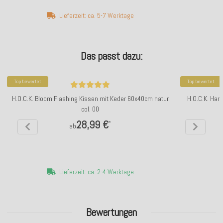
Lieferzeit: ca. 5-7 Werktage
Das passt dazu:
Top bewertet
Top bewertet
H.O.C.K. Bloom Flashing Kissen mit Keder 60x40cm natur
H.O.C.K. Har
col. 00
28,99 €
*
ab
Lieferzeit: ca. 2-4 Werktage
Bewertungen