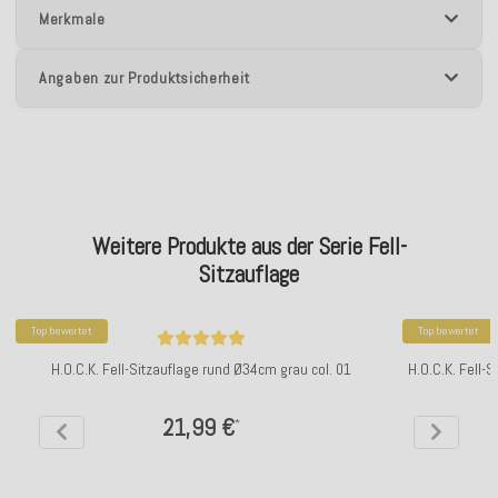
Merkmale
Angaben zur Produktsicherheit
Weitere Produkte aus der Serie Fell-
Sitzauflage
Top bewertet
Top bewertet
H.O.C.K. Fell-Sitzauflage rund Ø34cm grau col. 01
H.O.C.K. Fell-
21,99 €
*