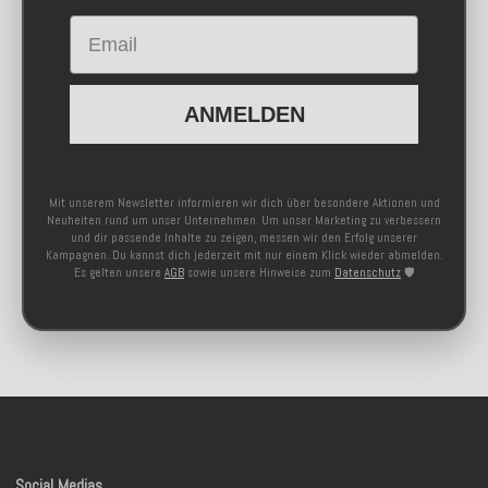
Email
ANMELDEN
Mit unserem Newsletter informieren wir dich über besondere Aktionen und
Neuheiten rund um unser Unternehmen. Um unser Marketing zu verbessern
und dir passende Inhalte zu zeigen, messen wir den Erfolg unserer
Kampagnen. Du kannst dich jederzeit mit nur einem Klick wieder abmelden.
Es gelten unsere
AGB
sowie unsere Hinweise zum
Datenschutz
🛡️
Social Medias