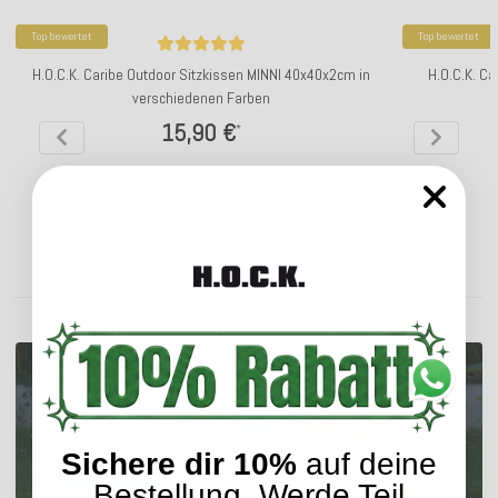
Top bewertet
Top bewertet
H.O.C.K. Caribe Outdoor Sitzkissen MINNI 40x40x2cm in
H.O.C.K. C
verschiedenen Farben
15,90 €
*
Lieferzeit: ca. 2-4 Werktage
ENTDECKEN SIE UNSER SORTIMENT
Sichere dir 10%
auf deine
Bestellung. Werde Teil