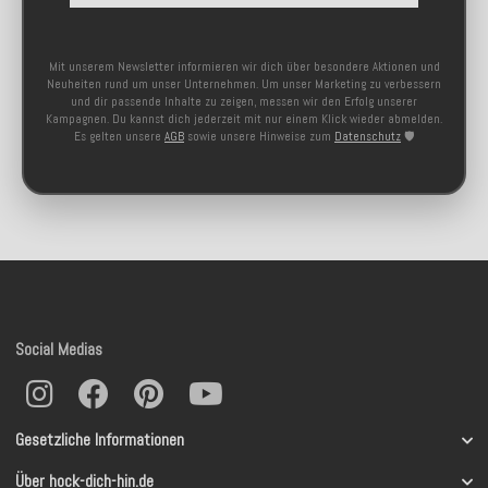
Mit unserem Newsletter informieren wir dich über besondere Aktionen und
Neuheiten rund um unser Unternehmen. Um unser Marketing zu verbessern
und dir passende Inhalte zu zeigen, messen wir den Erfolg unserer
Kampagnen. Du kannst dich jederzeit mit nur einem Klick wieder abmelden.
Es gelten unsere
AGB
sowie unsere Hinweise zum
Datenschutz
🛡️
Social Medias
Gesetzliche Informationen
Über hock-dich-hin.de