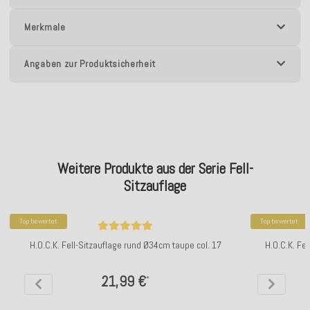
Merkmale
Angaben zur Produktsicherheit
Weitere Produkte aus der Serie Fell-
Sitzauflage
Top bewertet
Top bewertet
H.O.C.K. Fell-Sitzauflage rund Ø34cm taupe col. 17
H.O.C.K. Fel
21,99 €
*