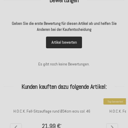
Bewertungen
Geben Sie die erste Bewertung für diesen Artikel ab und helfen Sie
Anderen bei der Kaufentscheidung
Artikel bewerten
Es gibt noch keine Bewertungen.
Kunden kauften dazu folgende Artikel:
Top bewertet
H.O.C.K. Fell-Sitzauflage rund Ø34cm ecru col. 46
H.O.C.K. Fel
21,99 €
*