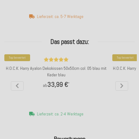
Lieferzeit: ca. 5-7 Werktage
Das passt dazu:
Top bewertet
Top bewertet
H.O.C.K. Harry Ayalon Dekokissen 50x50cm col. 05 blau mit
H.O.C.K. Harry
Keder blau
33,99 €
*
ab
Lieferzeit: ca. 2-4 Werktage