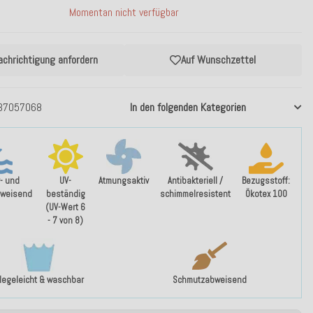
Momentan nicht verfügbar
achrichtigung anfordern
Auf Wunschzettel
37057068
In den folgenden Kategorien
- und
UV-
Atmungsaktiv
Antibakteriell /
Bezugsstoff:
weisend
beständig
schimmelresistent
Ökotex 100
(UV-Wert 6
- 7 von 8)
flegeleicht & waschbar
Schmutzabweisend