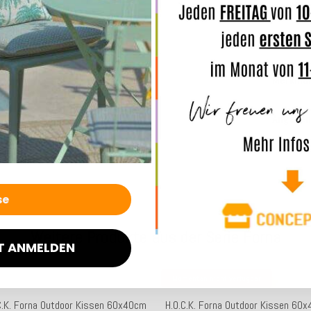
antibakte
Merkmal
Angaben
Weitere Produkte aus der Serie Forna
T ANMELDEN
Momentan nicht verfügbar
C.K. Forna Outdoor Kissen 60x40cm
H.O.C.K. Forna Outdoor Kissen 60