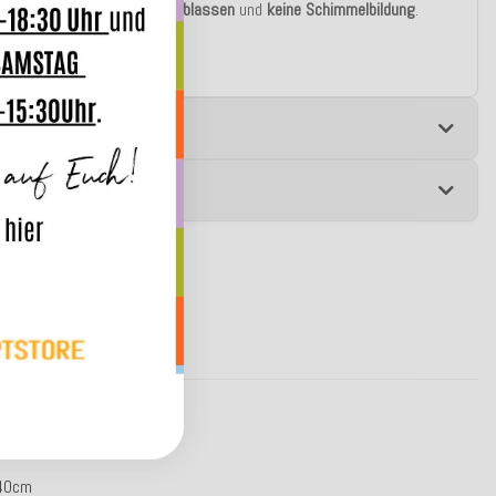
riell
, das bedeutet
kein Verblassen
und
keine Schimmelbildung
.
e
 zur Produktsicherheit
x40cm