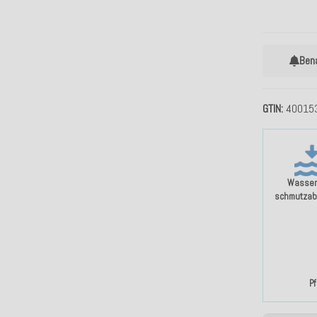
Ben
GTIN
40015
Wasser
schmutzab
P