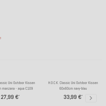
e
lassic Uni Outdoor Kissen
H.O.C.K. Classic Uni Outdoor Kissen
 manzana - aqua C109
60x60cm navy-blau
27,99 €
33,99 €
*
*