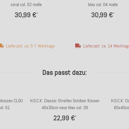
coral col. 02 malle
blau col. 04 malle
30,99 €
30,99 €
*
*
Lieferzeit: ca. 5-7 Werktage
Lieferzeit: ca. 14 Werktag
Das passt dazu:
tzkissen CLOU
H.O.C.K. Classic Streifen Outdoor Kissen
H.O.C.K. C
l. 01
40x30cm navy-blau col. 39
60x40cm
22,99 €
*