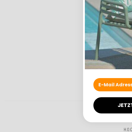
JETZ
H.O.