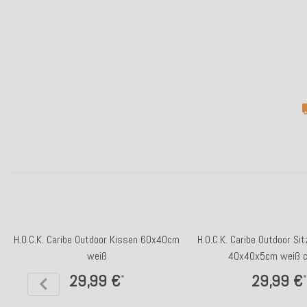
H.O.C.K. Caribe Outdoor Kissen 60x40cm
H.O.C.K. Caribe Outdoor Si
weiß
40x40x5cm weiß co
29,99 €
29,99 €
*
*