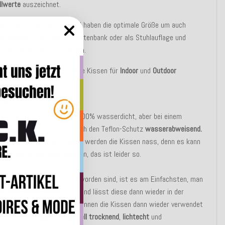
llwerte
auszeichnet.
en sind strapazierfähig und haben die optimale Größe um auch
 als Bodenkissen, auf der Gartenbank oder als Stuhlauflage und
issen eingesetzt zu werden.
re Beschaffenheit sind diese Kissen für
Indoor
und
Outdoor
.
UNG:
Outdoor Kissen sind nicht 100% wasserdicht, aber bei einem
 Regenschauer sind sie durch den Teflon-Schutz
wasserabweisend.
erregen oder starkem Regen werden die Kissen nass, denn es kann
ser durch die Nähte dringen, das ist leider so.
n die Kissen mal nass geworden sind, ist es am Einfachsten, man
en Bezug vom Innenkissen und lässt diese dann wieder in der
ocknen, nach einiger Zeit können die Kissen dann wieder verwendet
 Denn die Bezüge sind
schnell trocknend
,
lichtecht
und