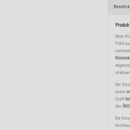
Beschre
Produk
Ohne Str
FUKA bes
rechtec
Rückenk
abgewand
vitalisi
Der Kis
einem
w
Stoff
li
den
ÖKO
Die Kiss
Hochbaus