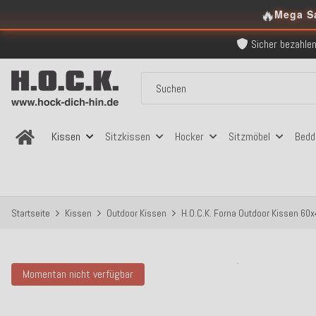
Kostenloser Versand in
🔥
Mega S
Über 120.000 er
Sicher bezahlen
Kostenloser Versand in
Über 120.000 er
Sicher bezahlen
Kostenloser Versand in
Kissen
Sitzkissen
Hocker
Sitzmöbel
Bedd
Startseite
Kissen
Outdoor Kissen
H.O.C.K. Forna Outdoor Kissen 60x
Momentan nicht verfügbar