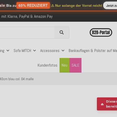
nerhalb Deutschlands ab 99€ Bestellwert
ale
|
65% REDUZIERT
|
Bis zu
⚠️ Nur solange der Vorrat reicht
Jetzt 
folgreich versendete Bestellungen
 mit Klarna, PayPal & Amazon Pay
nerhalb Deutschlands ab 99€ Bestellwert
folgreich versendete Bestellungen
 mit Klarna, PayPal & Amazon Pay
nerhalb Deutschlands ab 99€ Bestellwert
ing
Sofa MITCH
Accessoires
Bankauflagen & Polster auf M
Kundenfotos
Neu
SALE
40cm blau col. 04 malle
Diese
🔥
berei