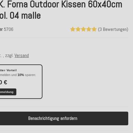
.K. Forna Outdoor Kissen 60x40cm
ol. 04 malle
er
5706
(3 Bewertungen)
. , zzgl.
Versand
ter Vorteil
nmelden und
10%
sparen:
0 €
nmeldung
Benachrichtigung anfordern