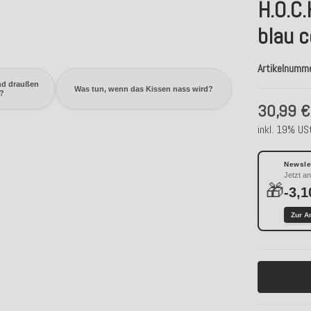
H.O.C
blau c
Artikelnumm
nd draußen
Was tun, wenn das Kissen nass wird?
?
30,99 €
inkl. 19% USt
Newslet
Jetzt a
🎁
-3,1
Zur A