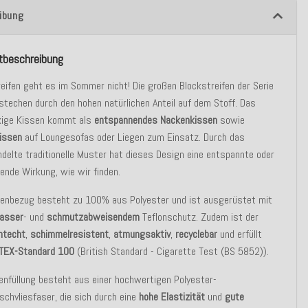
ibung
tbeschreibung
eifen geht es im Sommer nicht! Die großen Blockstreifen der Serie
techen durch den hohen natürlichen Anteil auf dem Stoff. Das
kige Kissen kommt als
entspannendes Nackenkissen
sowie
issen
auf Loungesofas oder Liegen zum Einsatz. Durch das
elte traditionelle Muster hat dieses Design eine entspannte oder
erende Wirkung, wie wir finden.
senbezug besteht zu 100% aus Polyester und ist ausgerüstet mit
asser
- und
schmutzabweisendem
Teflonschutz. Zudem ist der
chtecht
,
schimmelresistent
,
atmungsaktiv
,
recyclebar
und erfüllt
TEX-Standard 100
(British Standard - Cigarette Test (BS 5852)).
enfüllung besteht aus einer hochwertigen Polyester-
chvliesfaser, die sich durch eine
hohe Elastizität
und
gute