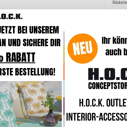
Rückste
Die Kiss
flexibel
JETZT BEI UNSEREM
Rückenk
N UND SICHERE DIR
Durch Ih
geeignet
 RABATT
ANMERK
Unsere 
RSTE BESTELLUNG!
leichten
Bei Dau
auch Was
TIPP:
wen
trennt d
Sonne tr
werden.