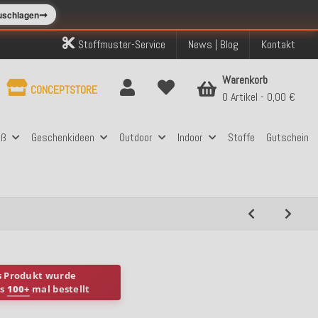
➞
zuschlagen
Stoffmuster-Service
News | Blog
Kontakt
Warenkorb
CONCEPTSTORE
0 Artikel
0,00 €
aß
Geschenkideen
Outdoor
Indoor
Stoffe
Gutschein
s Produkt wurde
ts
100+
mal bestellt